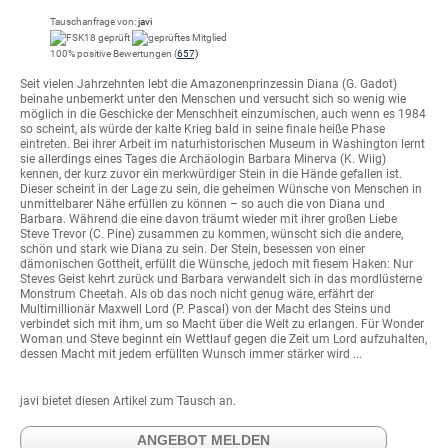
Tauschanfrage von:
javi
100% positive Bewertungen (
657)
Seit vielen Jahrzehnten lebt die Amazonenprinzessin Diana (G. Gadot)
beinahe unbemerkt unter den Menschen und versucht sich so wenig wie
möglich in die Geschicke der Menschheit einzumischen, auch wenn es 1984
so scheint, als würde der kalte Krieg bald in seine finale heiße Phase
eintreten. Bei ihrer Arbeit im naturhistorischen Museum in Washington lernt
sie allerdings eines Tages die Archäologin Barbara Minerva (K. Wiig)
kennen, der kurz zuvor ein merkwürdiger Stein in die Hände gefallen ist.
Dieser scheint in der Lage zu sein, die geheimen Wünsche von Menschen in
unmittelbarer Nähe erfüllen zu können – so auch die von Diana und
Barbara. Während die eine davon träumt wieder mit ihrer großen Liebe
Steve Trevor (C. Pine) zusammen zu kommen, wünscht sich die andere,
schön und stark wie Diana zu sein. Der Stein, besessen von einer
dämonischen Gottheit, erfüllt die Wünsche, jedoch mit fiesem Haken: Nur
Steves Geist kehrt zurück und Barbara verwandelt sich in das mordlüsterne
Monstrum Cheetah. Als ob das noch nicht genug wäre, erfährt der
Multimillionär Maxwell Lord (P. Pascal) von der Macht des Steins und
verbindet sich mit ihm, um so Macht über die Welt zu erlangen. Für Wonder
Woman und Steve beginnt ein Wettlauf gegen die Zeit um Lord aufzuhalten,
dessen Macht mit jedem erfüllten Wunsch immer stärker wird ...
javi bietet diesen Artikel zum Tausch an.
ANGEBOT MELDEN