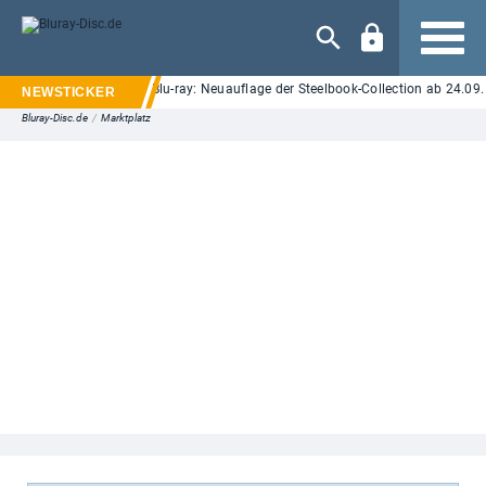
Navigation
on Elm Street" auf UHD Blu-ray: Neuauflage der Steelbook-Collection ab 24.09. 
Bluray-Disc.de
/
Marktplatz