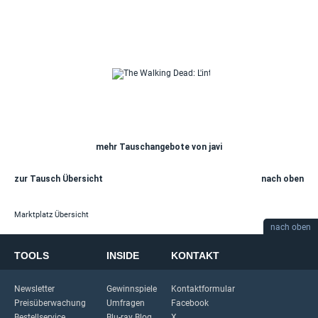
mehr Tauschangebote von javi
zur Tausch Übersicht
nach oben
Marktplatz Übersicht
nach oben
TOOLS
INSIDE
KONTAKT
Newsletter
Gewinnspiele
Kontaktformular
Preisüberwachung
Umfragen
Facebook
Bestellservice
Blu-ray Blog
X