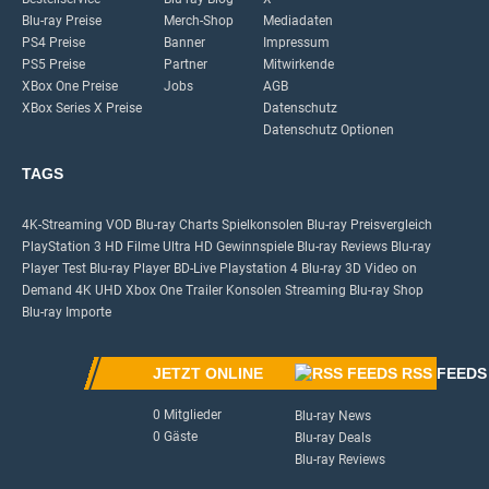
Blu-ray Preise
Merch-Shop
Mediadaten
PS4 Preise
Banner
Impressum
PS5 Preise
Partner
Mitwirkende
XBox One Preise
Jobs
AGB
XBox Series X Preise
Datenschutz
Datenschutz Optionen
TAGS
4K-Streaming
VOD
Blu-ray Charts
Spielkonsolen
Blu-ray Preisvergleich
PlayStation 3
HD Filme
Ultra HD
Gewinnspiele
Blu-ray Reviews
Blu-ray
Player Test
Blu-ray Player
BD-Live
Playstation 4
Blu-ray 3D
Video on
Demand
4K UHD
Xbox One
Trailer
Konsolen
Streaming
Blu-ray Shop
Blu-ray Importe
JETZT ONLINE
RSS FEEDS
0 Mitglieder
Blu-ray News
0 Gäste
Blu-ray Deals
Blu-ray Reviews