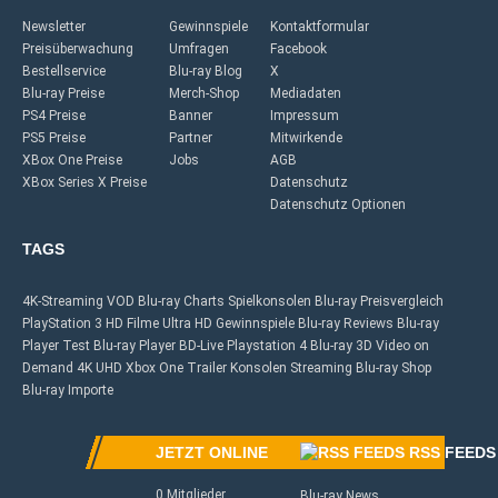
Newsletter
Gewinnspiele
Kontaktformular
Preisüberwachung
Umfragen
Facebook
Bestellservice
Blu-ray Blog
X
Blu-ray Preise
Merch-Shop
Mediadaten
PS4 Preise
Banner
Impressum
PS5 Preise
Partner
Mitwirkende
XBox One Preise
Jobs
AGB
XBox Series X Preise
Datenschutz
Datenschutz Optionen
TAGS
4K-Streaming
VOD
Blu-ray Charts
Spielkonsolen
Blu-ray Preisvergleich
PlayStation 3
HD Filme
Ultra HD
Gewinnspiele
Blu-ray Reviews
Blu-ray
Player Test
Blu-ray Player
BD-Live
Playstation 4
Blu-ray 3D
Video on
Demand
4K UHD
Xbox One
Trailer
Konsolen
Streaming
Blu-ray Shop
Blu-ray Importe
JETZT ONLINE
RSS FEEDS
0 Mitglieder
Blu-ray News