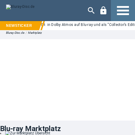
Navigation
ils: "Backrooms" ab 25.09. in Dolby Atmos auf Blu-ray und als "Collector’s Edit
Bluray-Disc.de
/
Marktplatz
Blu-ray Marktplatz