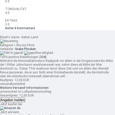
5.0
TONQUALITäT
4.0
EXTRAS
3.0
bisher 8 Kommentare
Black's Game - Kaltes Land
Kategorie > Blu-ray Filme
Verkäufer:
Snake Plissken
100% positive Bewertungen (
334)
Während die Kriminalitätsrate in Reykjavik vor allem in der Drogenszene bis Mitte
der 1990er Jahre kaum erwähnenswert war, nahm diese ab Mitte der 90er
drastisch zu. Óskar Thór Axelsson lässt diese Zeit und vor allem den Wandel
Revue passieren, die er aus Sicht einer Drückerbande darstellt, die die Kontrolle
über die isländische Unterwelt übernehmen will ...
Kaufpreis: 12,00 EUR
versandkostenfrei
Weitere Versand-Informationen:
unversichert im Luftpolsterumschlag
Gesamtpreis: 12,00 EUR
Angebot melden
Jetzt kaufen bei
Jetzt erinnern