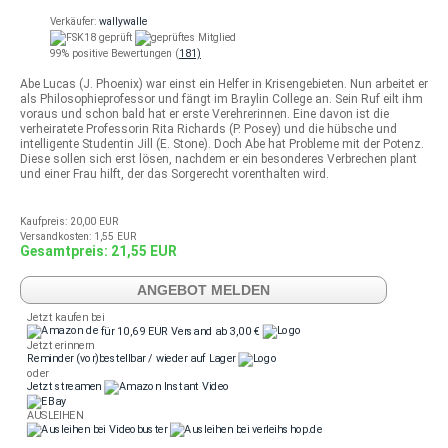
Verkäufer:
wallywalle
99% positive Bewertungen (
181)
Abe Lucas (J. Phoenix) war einst ein Helfer in Krisengebieten. Nun arbeitet er
als Philosophieprofessor und fängt im Braylin College an. Sein Ruf eilt ihm
voraus und schon bald hat er erste Verehrerinnen. Eine davon ist die
verheiratete Professorin Rita Richards (P. Posey) und die hübsche und
intelligente Studentin Jill (E. Stone). Doch Abe hat Probleme mit der Potenz.
Diese sollen sich erst lösen, nachdem er ein besonderes Verbrechen plant
und einer Frau hilft, der das Sorgerecht vorenthalten wird.
Kaufpreis: 20,00 EUR
Versandkosten: 1,55 EUR
Gesamtpreis: 21,55 EUR
ANGEBOT MELDEN
Jetzt kaufen bei
für 10,69 EUR
Versand ab 3,00 €
Jetzt erinnern
Reminder
(vor)bestellbar / wieder auf Lager
oder
Jetzt streamen
AUSLEIHEN