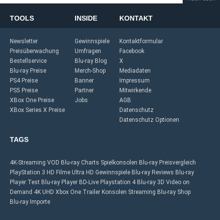
TOOLS
INSIDE
KONTAKT
Newsletter
Gewinnspiele
Kontaktformular
Preisüberwachung
Umfragen
Facebook
Bestellservice
Blu-ray Blog
X
Blu-ray Preise
Merch-Shop
Mediadaten
PS4 Preise
Banner
Impressum
PS5 Preise
Partner
Mitwirkende
XBox One Preise
Jobs
AGB
XBox Series X Preise
Datenschutz
Datenschutz Optionen
TAGS
4K-Streaming
VOD
Blu-ray Charts
Spielkonsolen
Blu-ray Preisvergleich
PlayStation 3
HD Filme
Ultra HD
Gewinnspiele
Blu-ray Reviews
Blu-ray
Player Test
Blu-ray Player
BD-Live
Playstation 4
Blu-ray 3D
Video on
Demand
4K UHD
Xbox One
Trailer
Konsolen
Streaming
Blu-ray Shop
Blu-ray Importe