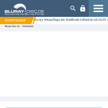
Navigation
n Elm Street" auf UHD Blu-ray: Neuauflage der Steelbook-Collection ab 24.09. i
Bluray-Disc.de
/
Marktplatz