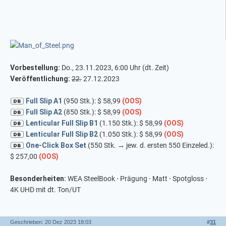
Vorbestellung:
Do., 23.11.2023, 6:00 Uhr (dt. Zeit)
Veröffentlichung:
22.
27.12.2023
Full Slip A1
(950 Stk.): $ 58,99
(OOS)
Full Slip A2
(850 Stk.): $ 58,99
(OOS)
Lenticular Full Slip B1
(1.150 Stk.): $ 58,99
(OOS)
Lenticular Full Slip B2
(1.050 Stk.): $ 58,99
(OOS)
One-Click Box Set
(550 Stk. → jew. d. ersten 550 Einzeled.):
$ 257,00
(OOS)
Besonderheiten:
WEA SteelBook
·
Prägung
·
Matt
·
Spotgloss
·
4K UHD mit dt. Ton/UT
Geschrieben: 20 Dez 2023 18:03
#
31