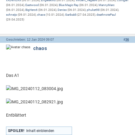
xXD4nt3Xx
(06.01.2024),
Engelskind
(06.01.2024),
Vincent_vega84
(06.01.2024),
Corrigan
(06.01.2024),
Eastwood
(06.01.2024),
Blue Magic Ray
(06.01.2024),
MannyMarc
(06.01.2024),
BigHero6
(06.01.2024),
Deniso
(06.01.2024),
phuket98
(06.01.2024),
schneijo
(09.01.2024),
chaos
(10.01.2024),
Garibaldi
(27.04.2025),
deathnotePaul
(29.04.2025)
Geschrieben: 12 Jan 2024 09:07
#
36
chaos
Das A1
Entblättert
SPOILER!
Inhalt einblenden