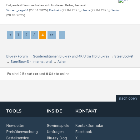
Folgende 4 Benutzer haben sich für diesen Beitrag bedankt:
Vincent_vega84
(27.04.2025),
Garibaldi
(27.04.2025),
chaos
(27.04.2025),
Deniso
(28.04.2025)
<
1
2
3
4
>>
Blu-ray Forum
→
Sondereditionen Blu−ray und 4K Ultra HD Blu−ray
→
SteelBook®
→
SteelBook® • International
→
Asien
Es sind
0 Benutzer
und
0 Gäste
online.
nach oben
TOOLS
INSIDE
KONTAKT
Newsletter
Gewinnspiele
Kontaktformular
Preisüberwachung
Umfragen
Facebook
Bestellservice
Blu-ray Blog
X