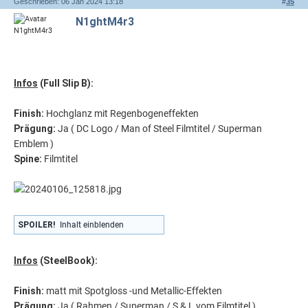
Geschrieben: 06 Jan 2024 13:18
#
35
N1ghtM4r3
Infos
(Full Slip B):
Finish
:
Hochglanz mit Regenbogeneffekten
Prägung
:
Ja ( DC Logo / Man of Steel Filmtitel / Superman
Emblem )
Spine:
Filmtitel
SPOILER!
Inhalt einblenden
Infos
(SteelBook):
Finish
:
matt mit Spotgloss -und Metallic-Effekten
Prägung
:
Ja ( Rahmen / Superman / S & L vom Filmtitel )