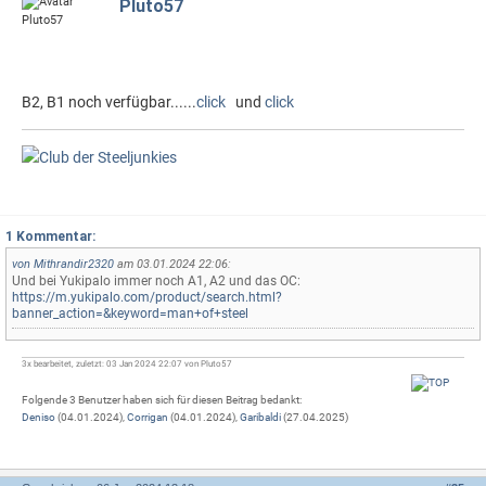
Pluto57
B2, B1 noch verfügbar......
click
und
click
1 Kommentar:
von
Mithrandir2320
am 03.01.2024 22:06:
Und bei Yukipalo immer noch A1, A2 und das OC:
https://m.yukipalo.com/product/search.html?
banner_action=&keyword=man+of+steel
3x bearbeitet, zuletzt: 03 Jan 2024 22:07 von Pluto57
Folgende 3 Benutzer haben sich für diesen Beitrag bedankt:
Deniso
(04.01.2024),
Corrigan
(04.01.2024),
Garibaldi
(27.04.2025)