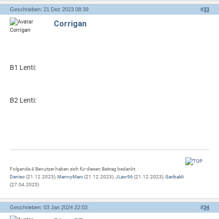
Geschrieben: 21 Dez 2023 08:39
#
33
Corrigan
B1 Lenti:
B2 Lenti:
Folgende 4 Benutzer haben sich für diesen Beitrag bedankt:
Deniso
(21.12.2023),
MannyMarc
(21.12.2023),
JLaw96
(21.12.2023),
Garibaldi
(27.04.2025)
Geschrieben: 03 Jan 2024 22:03
#
34