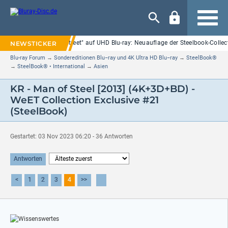
Navigation
"Nightmare on Elm Street" auf UHD Blu-ray: Neuauflage der Steelbook-Collec
Blu-ray Forum
→
Sondereditionen Blu−ray und 4K Ultra HD Blu−ray
→
SteelBook®
→
SteelBook® • International
→
Asien
KR - Man of Steel [2013] (4K+3D+BD) -
WeET Collection Exclusive #21
(SteelBook)
Gestartet: 03 Nov 2023 06:20 - 36 Antworten
Antworten
<
1
2
3
4
>>