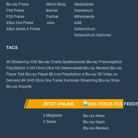
Blu-ray Preise
Merch-Shop
Mediadaten
PS4 Preise
Banner
Impressum
PS5 Preise
Partner
Mitwirkende
XBox One Preise
Jobs
AGB
XBox Series X Preise
Datenschutz
Datenschutz Optionen
TAGS
4K-Streaming
VOD
Blu-ray Charts
Spielkonsolen
Blu-ray Preisvergleich
PlayStation 3
HD Filme
Ultra HD
Gewinnspiele
Blu-ray Reviews
Blu-ray
Player Test
Blu-ray Player
BD-Live
Playstation 4
Blu-ray 3D
Video on
Demand
4K UHD
Xbox One
Trailer
Konsolen
Streaming
Blu-ray Shop
Blu-ray Importe
JETZT ONLINE
RSS FEED
0 Mitglieder
Blu-ray News
0 Gäste
Blu-ray Deals
Blu-ray Reviews