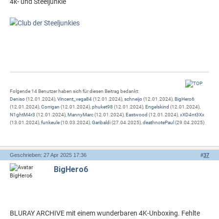
4k- und Steeljunkie
Folgende 14 Benutzer haben sich für diesen Beitrag bedankt:
Deniso
(12.01.2024),
Vincent_vega84
(12.01.2024),
schneijo
(12.01.2024),
BigHero6
(12.01.2024),
Corrigan
(12.01.2024),
phuket98
(12.01.2024),
Engelskind
(12.01.2024),
N1ghtM4r3
(12.01.2024),
MannyMarc
(12.01.2024),
Eastwood
(12.01.2024),
xXD4nt3Xx
(13.01.2024),
funkeule
(10.03.2024),
Garibaldi
(27.04.2025),
deathnotePaul
(29.04.2025)
Geschrieben: 27 Apr 2025 17:36
#
37
BigHero6
BLURAY ARCHIVE mit einem wunderbaren 4K-Unboxing. Fehlte