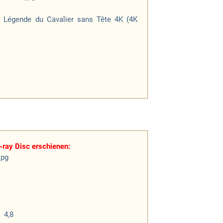
a Légende du Cavalier sans Tête 4K (4K
-ray Disc erschienen:
4,8