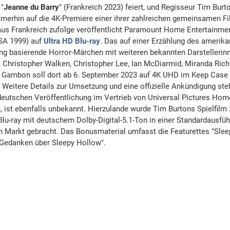
"
Jeanne du Barry
" (Frankreich 2023) feiert, und Regisseur Tim Burt
erhin auf die 4K-Premiere einer ihrer zahlreichen gemeinsamen Fi
aus Frankreich zufolge veröffentlicht Paramount Home Entertainme
USA 1999) auf
Ultra HD Blu-ray
. Das auf einer Erzählung des amerik
ving basierende Horror-Märchen mit weiteren bekannten Darstellerin
i, Christopher Walken, Christopher Lee, Ian McDiarmid, Miranda Ric
 Gambon soll dort ab 6. September 2023 auf 4K UHD im Keep Case i
 Weitere Details zur Umsetzung und eine offizielle Ankündigung ste
deutschen Veröffentlichung im Vertrieb von Universal Pictures Hom
 ist ebenfalls unbekannt. Hierzulande wurde Tim Burtons Spielfilm 
lu-ray mit deutschem Dolby-Digital-5.1-Ton in einer Standardausfüh
n Markt gebracht. Das Bonusmaterial umfasst die Featurettes "Slee
 "Gedanken über Sleepy Hollow".