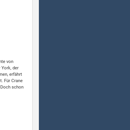
hte von
 York, der
en, erfährt
t. Für Crane
n. Doch schon