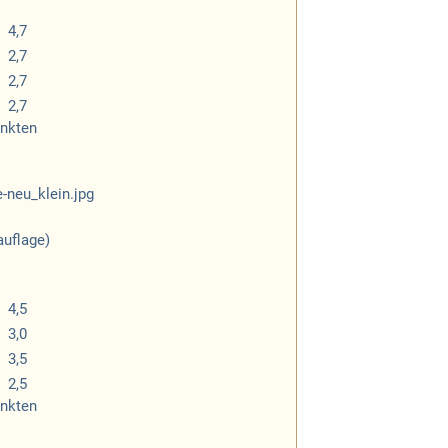
4,7
2,7
2,7
2,7
unkten
auflage)
4,5
3,0
3,5
2,5
unkten