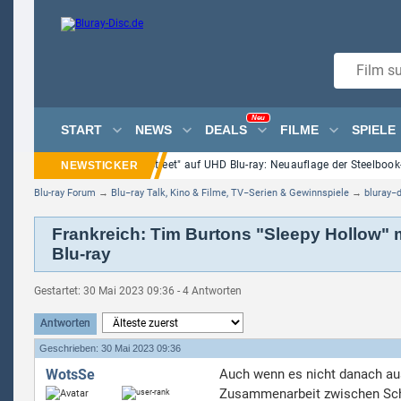
Neu
START
NEWS
DEALS
FILME
SPIELE
"Nightmare on Elm Street" auf UHD Blu-ray: Neuauflage der Steelbook-
Blu-ray Forum
→
Blu−ray Talk, Kino & Filme, TV−Serien & Gewinnspiele
→
bluray−
Frankreich: Tim Burtons "Sleepy Hollow" 
Blu-ray
Gestartet: 30 Mai 2023 09:36 - 4 Antworten
Antworten
Geschrieben: 30 Mai 2023 09:36
WotsSe
Auch wenn es nicht danach aus
Zusammenarbeit zwischen Scha