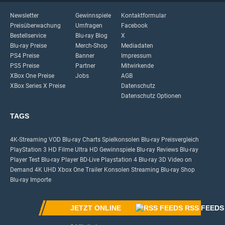
Newsletter
Gewinnspiele
Kontaktformular
Preisüberwachung
Umfragen
Facebook
Bestellservice
Blu-ray Blog
X
Blu-ray Preise
Merch-Shop
Mediadaten
PS4 Preise
Banner
Impressum
PS5 Preise
Partner
Mitwirkende
XBox One Preise
Jobs
AGB
XBox Series X Preise
Datenschutz
Datenschutz Optionen
TAGS
4K-Streaming
VOD
Blu-ray Charts
Spielkonsolen
Blu-ray Preisvergleich
PlayStation 3
HD Filme
Ultra HD
Gewinnspiele
Blu-ray Reviews
Blu-ray
Player Test
Blu-ray Player
BD-Live
Playstation 4
Blu-ray 3D
Video on
Demand
4K UHD
Xbox One
Trailer
Konsolen
Streaming
Blu-ray Shop
Blu-ray Importe
JETZT ONLINE
RSS FEEDS