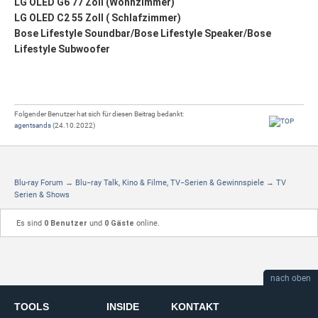
LG OLED G6 77 Zoll (Wohnzimmer)
LG OLED C2 55 Zoll ( Schlafzimmer)
Bose Lifestyle Soundbar/Bose Lifestyle Speaker/Bose
Lifestyle Subwoofer
Folgender Benutzer hat sich für diesen Beitrag bedankt:
agentsands
(24.10.2022)
Blu-ray Forum
→
Blu−ray Talk, Kino & Filme, TV−Serien & Gewinnspiele
→
TV
Serien & Shows
Es sind
0 Benutzer
und
0 Gäste
online.
nach oben
TOOLS
INSIDE
KONTAKT