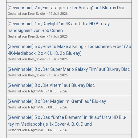
[Gewinnspiel] 2 x „Ein fast perfekter Antrag“ auf Blu-ray Disc
Gestartet von Kree_Soldier - 17 Juli 2026
[Gewinnspiel] 1 x „Daylight“ in 4K auf Ultra HD Blu-ray
handsigniert von Rob Cohen
Gestartet von Kree_Soldier - 17 Juli 2026
[Gewinnspiel] 6 x „How to Make a Killing - Todsicheres Erbe“ (2 x
4K-Mediabook, 2 x 4K UHD, 2 x Blu-ray)
Gestartet von Kree_Soldier - 13 Juli 2026
[Gewinnspiel] 3 x „Der Super Mario Galaxy Film“ auf Blu-ray Disc
Gestartet von Kree_Soldier - 15 Juli 2026
[Gewinnspiel] 3 x „Die Ältern“ auf Blu-ray Disc
Gestartet von N1ghtM4r3 - 10 Juli 2026
[Gewinnspiel] 3 x "Der Magier im Kreml" auf Blu-ray
Gestartet von N1ghtM4r3 - 08 Juli 2026
[Gewinnspiel] 5 x „Das fünfte Element“ in 4K auf Ultra HD Blu-
ray im Mediabook (je 1x Cover A, B, C, D und
Gestartet von N1ghtM4r3 - 06 Juli 2026