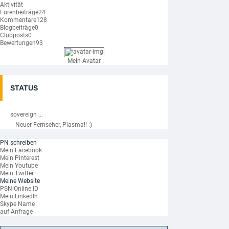
Aktivität
Forenbeiträge
24
Kommentare
128
Blogbeiträge
0
Clubposts
0
Bewertungen
93
Mein Avatar
STATUS
sovereign ...
Neuer Fernseher, Plasma!! :)
PN schreiben
Mein Facebook
Mein Pinterest
Mein Youtube
Mein Twitter
Meine Website
PSN-Online ID
Mein LinkedIn
Skype Name
auf Anfrage