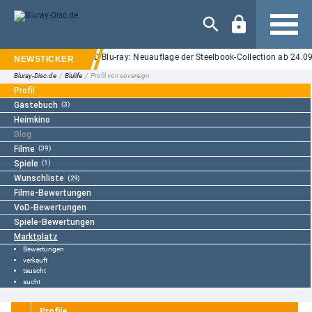
Navigation
 on Elm Street" auf UHD Blu-ray: Neuauflage der Steelbook-Collection ab 24.09.
Bluray-Disc.de
/
Blulife
/
Profil von sovereign
Profil
Gästebuch
(3)
Heimkino
Blog
Filme
(39)
Spiele
(1)
Wunschliste
(29)
Filme-Bewertungen
VoD-Bewertungen
Spiele-Bewertungen
Marktplatz
Bewertungen
verkauft
tauscht
sucht
Profile