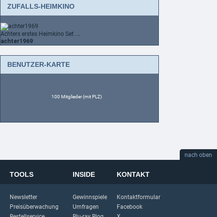
ZUFALLS-HEIMKINO
Achters erstes Heimkino Set .…
achter1969
BENUTZER-KARTE
100 Mitglieder (mit PLZ)
nach oben
TOOLS
INSIDE
KONTAKT
Newsletter
Gewinnspiele
Kontaktformular
Preisüberwachung
Umfragen
Facebook
Bestellservice
Blu-ray Blog
X