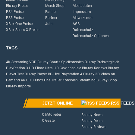
Blu-ray Preise
Merch-Shop
Mediadaten
PS4 Preise
Banner
Impressum
PS5 Preise
Partner
Mitwirkende
XBox One Preise
Jobs
AGB
XBox Series X Preise
Datenschutz
Datenschutz Optionen
TAGS
4K-Streaming
VOD
Blu-ray Charts
Spielkonsolen
Blu-ray Preisvergleich
PlayStation 3
HD Filme
Ultra HD
Gewinnspiele
Blu-ray Reviews
Blu-ray
Player Test
Blu-ray Player
BD-Live
Playstation 4
Blu-ray 3D
Video on
Demand
4K UHD
Xbox One
Trailer
Konsolen
Streaming
Blu-ray Shop
Blu-ray Importe
JETZT ONLINE
RSS FEEDS
0 Mitglieder
Blu-ray News
0 Gäste
Blu-ray Deals
Blu-ray Reviews