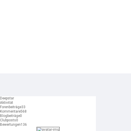
Deepstar
Aktivität
Forenbeiträge
33
Kommentare
568
Blogbeiträge
0
Clubposts
0
Bewertungen
136