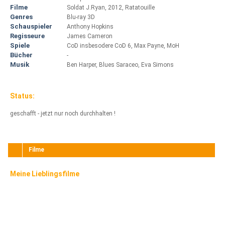
Filme
Soldat J.Ryan, 2012, Ratatouille
Genres
Blu-ray 3D
Schauspieler
Anthony Hopkins
Regisseure
James Cameron
Spiele
CoD insbesodere CoD 6, Max Payne, MoH
Bücher
-
Musik
Ben Harper, Blues Saraceo, Eva Simons
Status:
geschafft - jetzt nur noch durchhalten !
Filme
Meine Lieblingsfilme