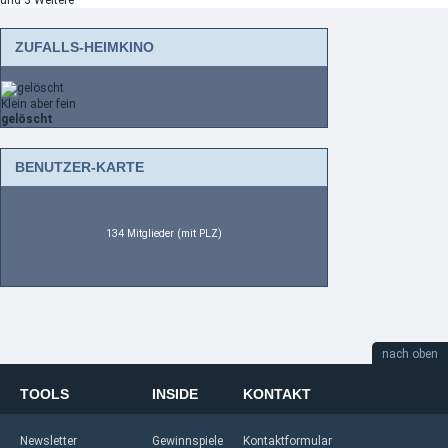
und 3 Weitere
ZUFALLS-HEIMKINO
Klein aber fein
gelöscht
BENUTZER-KARTE
134 Mitglieder (mit PLZ)
nach oben
TOOLS
INSIDE
KONTAKT
Newsletter
Gewinnspiele
Kontaktformular