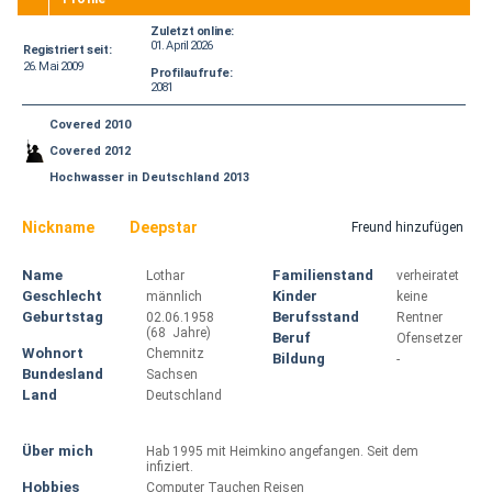
Zuletzt online:
01. April 2026
Registriert seit:
26. Mai 2009
Profilaufrufe:
2081
Covered 2010
Covered 2012
Hochwasser in Deutschland 2013
Nickname
Deepstar
Freund hinzufügen
Name
Familienstand
Lothar
verheiratet
Geschlecht
Kinder
männlich
keine
Geburtstag
Berufsstand
02.06.1958
Rentner
(68 Jahre)
Beruf
Ofensetzer
Wohnort
Chemnitz
Bildung
-
Bundesland
Sachsen
Land
Deutschland
Über mich
Hab 1995 mit Heimkino angefangen. Seit dem
infiziert.
Hobbies
Computer Tauchen Reisen