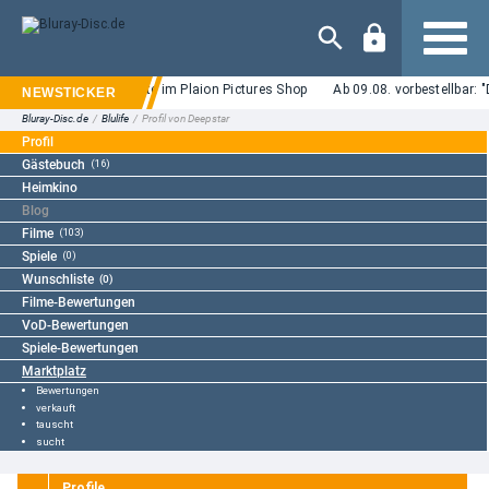
Navigation
Neue Blu-ray Angebote im Plaion Pictures Shop
Ab 09.08. vorbestellbar: 
Bluray-Disc.de
/
Blulife
/
Profil von Deepstar
Profil
Gästebuch
(16)
Heimkino
Blog
Filme
(103)
Spiele
(0)
Wunschliste
(0)
Filme-Bewertungen
VoD-Bewertungen
Spiele-Bewertungen
Marktplatz
Bewertungen
verkauft
tauscht
sucht
Profile