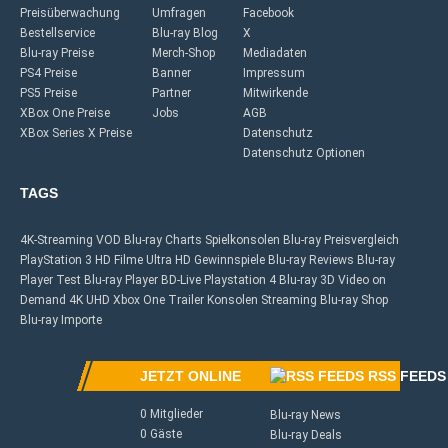
Preisüberwachung
Umfragen
Facebook
Bestellservice
Blu-ray Blog
X
Blu-ray Preise
Merch-Shop
Mediadaten
PS4 Preise
Banner
Impressum
PS5 Preise
Partner
Mitwirkende
XBox One Preise
Jobs
AGB
XBox Series X Preise
Datenschutz
Datenschutz Optionen
TAGS
4K-Streaming
VOD
Blu-ray Charts
Spielkonsolen
Blu-ray Preisvergleich
PlayStation 3
HD Filme
Ultra HD
Gewinnspiele
Blu-ray Reviews
Blu-ray
Player Test
Blu-ray Player
BD-Live
Playstation 4
Blu-ray 3D
Video on
Demand
4K UHD
Xbox One
Trailer
Konsolen
Streaming
Blu-ray Shop
Blu-ray Importe
JETZT ONLINE
RSS FEEDS
0 Mitglieder
Blu-ray News
0 Gäste
Blu-ray Deals