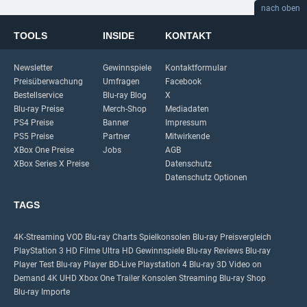
nach oben
TOOLS
INSIDE
KONTAKT
Newsletter
Gewinnspiele
Kontaktformular
Preisüberwachung
Umfragen
Facebook
Bestellservice
Blu-ray Blog
X
Blu-ray Preise
Merch-Shop
Mediadaten
PS4 Preise
Banner
Impressum
PS5 Preise
Partner
Mitwirkende
XBox One Preise
Jobs
AGB
XBox Series X Preise
Datenschutz
Datenschutz Optionen
TAGS
4K-Streaming
VOD
Blu-ray Charts
Spielkonsolen
Blu-ray Preisvergleich
PlayStation 3
HD Filme
Ultra HD
Gewinnspiele
Blu-ray Reviews
Blu-ray
Player Test
Blu-ray Player
BD-Live
Playstation 4
Blu-ray 3D
Video on
Demand
4K UHD
Xbox One
Trailer
Konsolen
Streaming
Blu-ray Shop
Blu-ray Importe