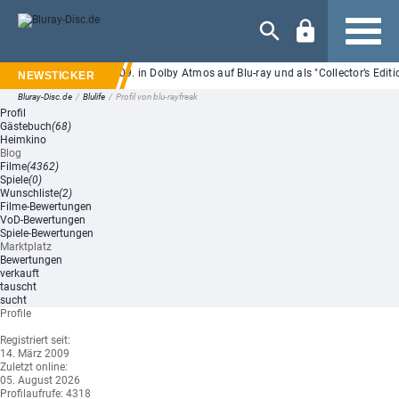
Navigation
ils: "Backrooms" ab 25.09. in Dolby Atmos auf Blu-ray und als "Collector’s Editi
Bluray-Disc.de
/
Blulife
/
Profil von blu-rayfreak
Profil
Gästebuch
(68)
Heimkino
Blog
Filme
(4362)
Spiele
(0)
Wunschliste
(2)
Filme-Bewertungen
VoD-Bewertungen
Spiele-Bewertungen
Marktplatz
Bewertungen
verkauft
tauscht
sucht
Profile
Registriert seit:
14. März 2009
Zuletzt online:
05. August 2026
Profilaufrufe:
4318