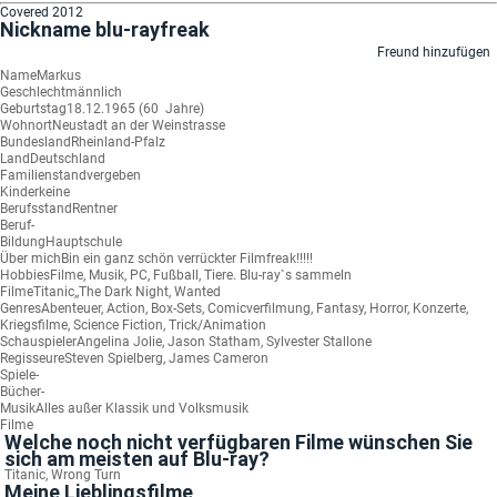
Covered 2012
Nickname
blu-rayfreak
Freund hinzufügen
Name
Markus
Geschlecht
männlich
Geburtstag
18.12.1965 (60 Jahre)
Wohnort
Neustadt an der Weinstrasse
Bundesland
Rheinland-Pfalz
Land
Deutschland
Familienstand
vergeben
Kinder
keine
Berufsstand
Rentner
Beruf
-
Bildung
Hauptschule
Über mich
Bin ein ganz schön verrückter Filmfreak!!!!!
Hobbies
Filme, Musik, PC, Fußball, Tiere. Blu-ray`s sammeln
Filme
Titanic,,The Dark Night, Wanted
Genres
Abenteuer, Action, Box-Sets, Comicverfilmung, Fantasy, Horror, Konzerte,
Kriegsfilme, Science Fiction, Trick/Animation
Schauspieler
Angelina Jolie, Jason Statham, Sylvester Stallone
Regisseure
Steven Spielberg, James Cameron
Spiele
-
Bücher
-
Musik
Alles außer Klassik und Volksmusik
Filme
Welche noch nicht verfügbaren Filme wünschen Sie
sich am meisten auf Blu-ray?
Titanic, Wrong Turn
Meine Lieblingsfilme