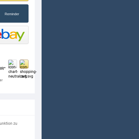
UR*
er
Funktion zu