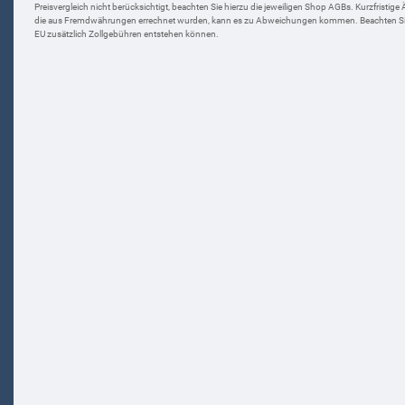
Preisvergleich nicht berücksichtigt, beachten Sie hierzu die jeweiligen Shop AGBs. Kurzfristige
die aus Fremdwährungen errechnet wurden, kann es zu Abweichungen kommen. Beachten Sie w
EU zusätzlich Zollgebühren entstehen können.