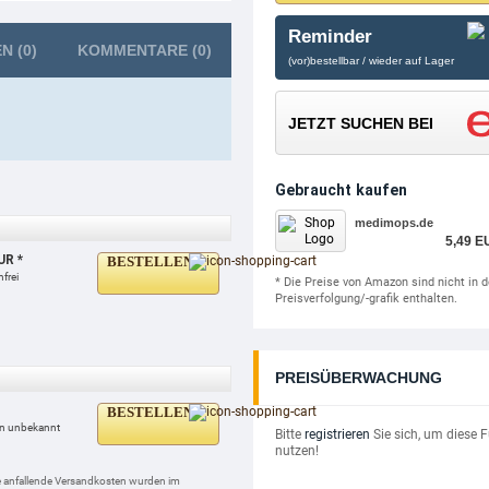
Reminder
EN
(0)
KOMMENTARE
(0)
(vor)bestellbar / wieder auf Lager
JETZT SUCHEN BEI
Gebraucht kaufen
medimops.de
5,49 E
UR *
BESTELLEN
frei
* Die Preise von Amazon sind nicht in d
Preisverfolgung/-grafik enthalten.
PREISÜBERWACHUNG
BESTELLEN
n unbekannt
Bitte
registrieren
Sie sich, um diese 
nutzen!
lle anfallende Versandkosten wurden im