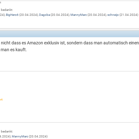
84
g bedankt:
24),
BigHero6
(20.04.2024),
Dagoba
(20.04.2024),
MannyMarc
(20.04.2024),
schneijo
(21.04.2024)
er nicht dass es Amazon exklusiv ist, sondern dass man automatisch ein
 man es kauft.
rt
g bedankt:
4.2024),
MannyMarc
(20.04.2024)