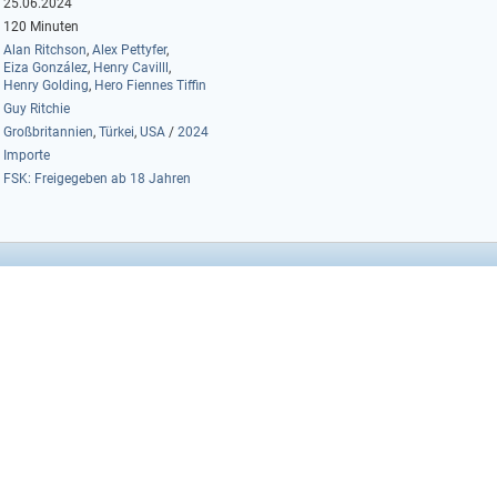
25.06.2024
120 Minuten
Alan Ritchson
,
Alex Pettyfer
,
Eiza González
,
Henry Cavilll
,
Henry Golding
,
Hero Fiennes Tiffin
Guy Ritchie
Großbritannien
,
Türkei
,
USA
/
2024
Importe
FSK: Freigegeben ab 18 Jahren