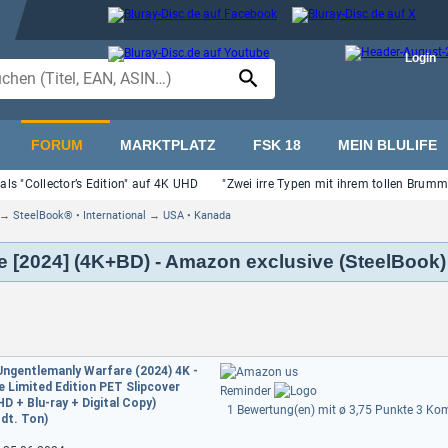
Login
FORUM
MARKTPLATZ
FSK 18
MEIN BLULIFE
als "Collector’s Edition" auf 4K UHD
"Zwei irre Typen mit ihrem tollen Brum
→
SteelBook® • International
→
USA • Kanada
e [2024] (4K+BD) - Amazon exclusive (SteelBook)
Ungentlemanly Warfare (2024) 4K -
 Limited Edition PET Slipcover
Reminder
D + Blu-ray + Digital Copy)
1 Bewertung(en) mit ø 3,75 Punkte
3 Kom
dt. Ton)