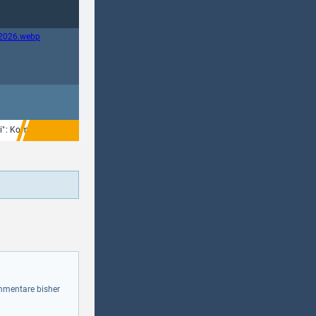
mi": Komödie mit Spencer-Hill-Doppelgängern im Februar 2027 auf Blu-ray Disc
mentare bisher