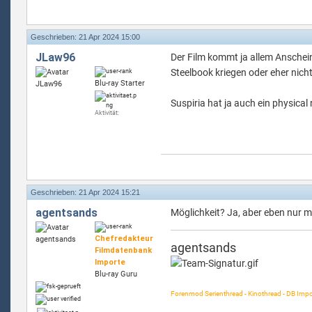
Geschrieben: 21 Apr 2024 15:00
JLaw96
Der Film kommt ja allem Anschein
Steelbook kriegen oder eher nich
Blu-ray Starter
Suspiria hat ja auch ein physical
Aktivität:
Geschrieben: 21 Apr 2024 15:21
agentsands
Möglichkeit? Ja, aber eben nur m
Chefredakteur
agentsands
Filmdatenbank
Importe
Blu-ray Guru
Forenmod Serienthread - Kinothread - DB Impo