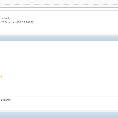
g bedankt:
5.2024),
chaos
(04.05.2024)
rt
g bedankt: