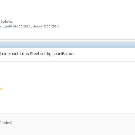
g bedankt:
),
JLaw96
(04.05.2024),
chaos
(15.05.2024)
Leider sieht das Steel richtig scheiße aus.
rt
efunden?