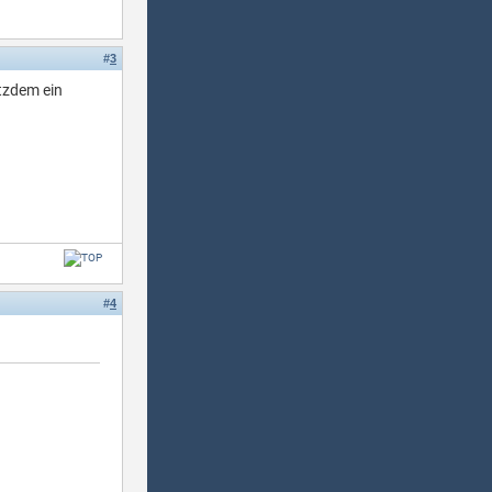
#
3
otzdem ein
#
4