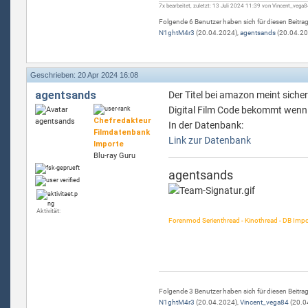
7x bearbeitet, zuletzt: 13 Juli 2024 11:39 von Vincent_vega
Folgende 6 Benutzer haben sich für diesen Beitra
N1ghtM4r3
(20.04.2024),
agentsands
(20.04.20
Geschrieben: 20 Apr 2024 16:08
agentsands
Der Titel bei amazon meint sich
Digital Film Code bekommt wenn
Chefredakteur
In der Datenbank:
Filmdatenbank
Link zur Datenbank
Importe
Blu-ray Guru
agentsands
Aktivität:
Forenmod Serienthread - Kinothread - DB Impo
Folgende 3 Benutzer haben sich für diesen Beitra
N1ghtM4r3
(20.04.2024),
Vincent_vega84
(20.0