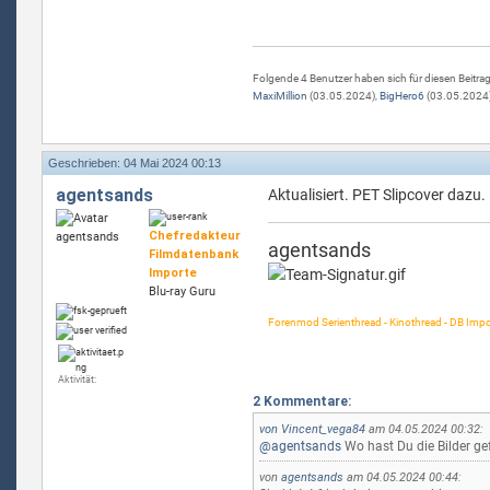
Folgende 4 Benutzer haben sich für diesen Beitra
MaxiMillion
(03.05.2024),
BigHero6
(03.05.2024
Geschrieben: 04 Mai 2024 00:13
agentsands
Aktualisiert. PET Slipcover dazu. 
Chefredakteur
agentsands
Filmdatenbank
Importe
Blu-ray Guru
Forenmod Serienthread - Kinothread - DB Impo
Aktivität:
2 Kommentare:
von
Vincent_vega84
am 04.05.2024 00:32:
@agentsands
Wo hast Du die Bilder g
von
agentsands
am 04.05.2024 00:44: