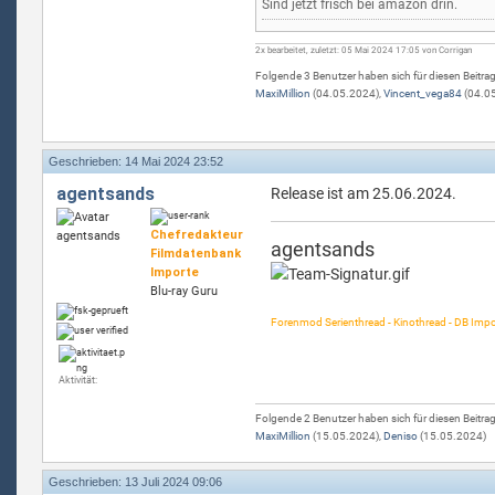
Sind jetzt frisch bei amazon drin.
2x bearbeitet, zuletzt: 05 Mai 2024 17:05 von Corrigan
Folgende 3 Benutzer haben sich für diesen Beitra
MaxiMillion
(04.05.2024),
Vincent_vega84
(04.0
Geschrieben: 14 Mai 2024 23:52
agentsands
Release ist am 25.06.2024.
Chefredakteur
agentsands
Filmdatenbank
Importe
Blu-ray Guru
Forenmod Serienthread - Kinothread - DB Impo
Aktivität:
Folgende 2 Benutzer haben sich für diesen Beitra
MaxiMillion
(15.05.2024),
Deniso
(15.05.2024)
Geschrieben: 13 Juli 2024 09:06