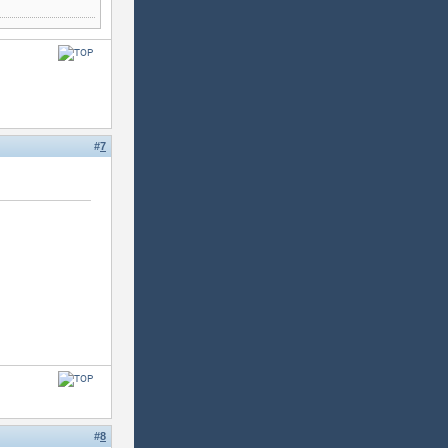
#
7
#
8