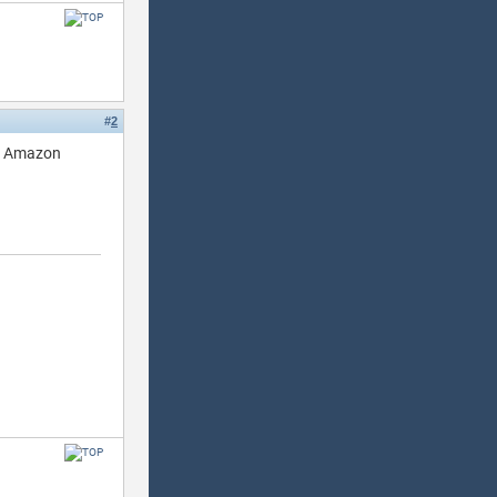
#
2
en Amazon