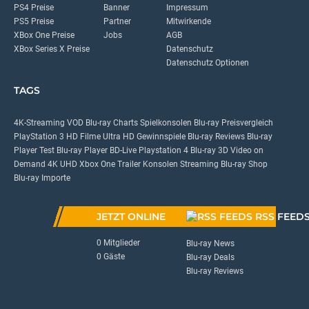
PS4 Preise
Banner
Impressum
PS5 Preise
Partner
Mitwirkende
XBox One Preise
Jobs
AGB
XBox Series X Preise
Datenschutz
Datenschutz Optionen
TAGS
4K-Streaming
VOD
Blu-ray Charts
Spielkonsolen
Blu-ray Preisvergleich
PlayStation 3
HD Filme
Ultra HD
Gewinnspiele
Blu-ray Reviews
Blu-ray
Player Test
Blu-ray Player
BD-Live
Playstation 4
Blu-ray 3D
Video on
Demand
4K UHD
Xbox One
Trailer
Konsolen
Streaming
Blu-ray Shop
Blu-ray Importe
JETZT ONLINE
RSS FEED
0 Mitglieder
Blu-ray News
0 Gäste
Blu-ray Deals
Blu-ray Reviews