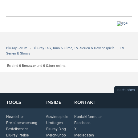
Blu-ray Forum
→
Blu−ray Talk, Kino & Filme, TV−Serien & Gewinnspiele
→
TV
Serien & Shows
Es sind
0 Benutzer
und
0 Gäste
online.
nach oben
TOOLS
INSIDE
KONTAKT
Newsletter
Gewinnspiele
Kontaktformular
Preisüberwachung
Umfragen
Facebook
Bestellservice
Blu-ray Blog
X
Blu-ray Preise
Merch-Shop
Mediadaten