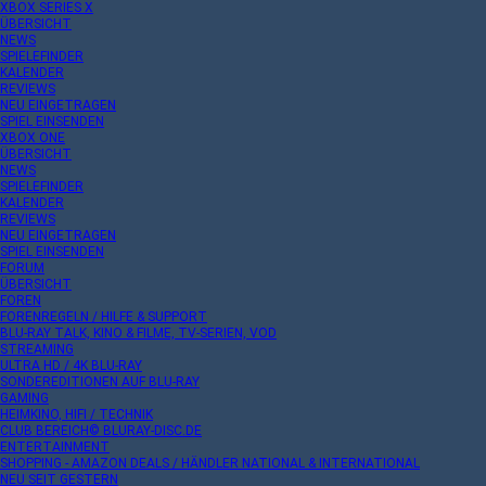
XBOX SERIES X
ÜBERSICHT
NEWS
SPIELEFINDER
KALENDER
REVIEWS
NEU EINGETRAGEN
SPIEL EINSENDEN
XBOX ONE
ÜBERSICHT
NEWS
SPIELEFINDER
KALENDER
REVIEWS
NEU EINGETRAGEN
SPIEL EINSENDEN
FORUM
ÜBERSICHT
FOREN
FORENREGELN / HILFE & SUPPORT
BLU-RAY TALK, KINO & FILME, TV-SERIEN, VOD
STREAMING
ULTRA HD / 4K BLU-RAY
SONDEREDITIONEN AUF BLU-RAY
GAMING
HEIMKINO, HIFI / TECHNIK
CLUB BEREICH© BLURAY-DISC.DE
ENTERTAINMENT
SHOPPING - AMAZON DEALS / HÄNDLER NATIONAL & INTERNATIONAL
NEU SEIT GESTERN