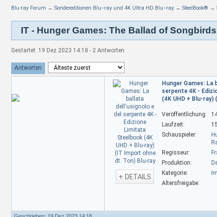
Blu-ray Forum
→
Sondereditionen Blu−ray und 4K Ultra HD Blu−ray
→
SteelBook®
→
IT - Hunger Games: The Ballad of Songbird
Gestartet: 19 Dez 2023 14:18 - 2 Antworten
Antworten
Hunger Games: La ba
serpente 4K - Ediz
(4K UHD + Blu-ray) 
Veröffentlichung:
1
Laufzeit:
1
Schauspieler:
Hu
Ra
Regisseur:
Fr
Produktion:
D
Kategorie:
Im
+ DETAILS
Altersfreigabe:
Geschrieben: 19 Dez 2023 14:18