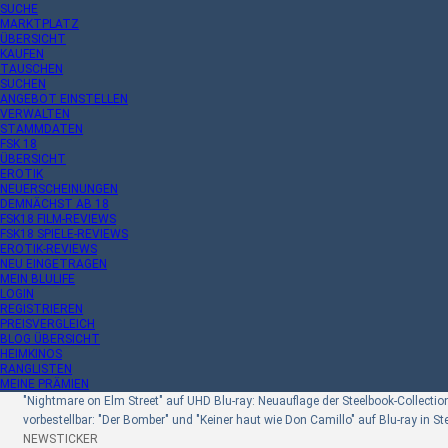
SUCHE
MARKTPLATZ
ÜBERSICHT
KAUFEN
TAUSCHEN
SUCHEN
ANGEBOT EINSTELLEN
VERWALTEN
STAMMDATEN
FSK 18
ÜBERSICHT
EROTIK
NEUERSCHEINUNGEN
DEMNÄCHST AB 18
FSK18 FILM-REVIEWS
FSK18 SPIELE-REVIEWS
EROTIK-REVIEWS
NEU EINGETRAGEN
MEIN BLULIFE
LOGIN
REGISTRIEREN
PREISVERGLEICH
BLOG ÜBERSICHT
HEIMKINOS
RANGLISTEN
MEINE PRÄMIEN
"Nightmare on Elm Street" auf UHD Blu-ray: Neuauflage der Steelbook-Collectio
vorbestellbar: "Der Bomber" und "Keiner haut wie Don Camillo" auf Blu-ray in S
NEWSTICKER