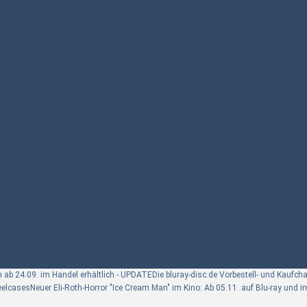
n ab 24.09. im Handel erhältlich - UPDATE
Die bluray-disc.de Vorbestell- und Kaufch
teelcases
Neuer Eli-Roth-Horror "Ice Cream Man" im Kino: Ab 05.11. auf Blu-ray und 