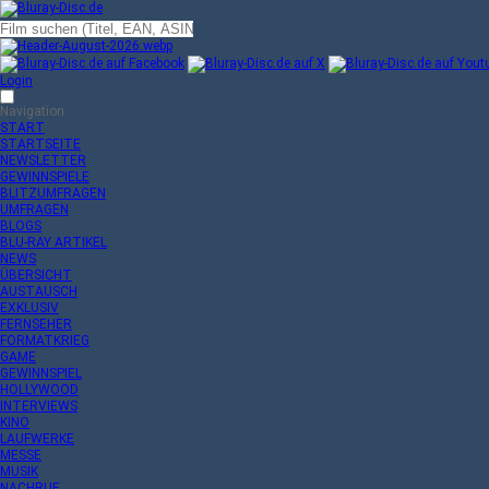
Login
Navigation
START
STARTSEITE
NEWSLETTER
GEWINNSPIELE
BLITZUMFRAGEN
UMFRAGEN
BLOGS
BLU-RAY ARTIKEL
NEWS
ÜBERSICHT
AUSTAUSCH
EXKLUSIV
FERNSEHER
FORMATKRIEG
GAME
GEWINNSPIEL
HOLLYWOOD
INTERVIEWS
KINO
LAUFWERKE
MESSE
MUSIK
NACHRUF