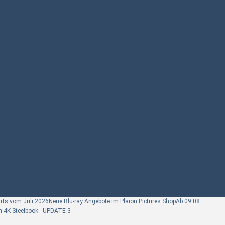
arts vom Juli 2026
Neue Blu-ray Angebote im Plaion Pictures Shop
Ab 09.08.
im 4K-Steelbook - UPDATE 3