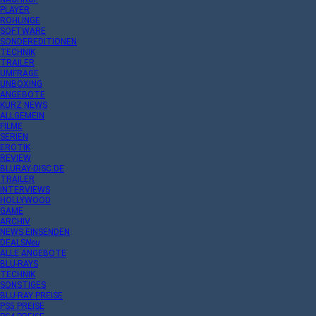
PLAYER
ROHLINGE
SOFTWARE
SONDEREDITIONEN
TECHNIK
TRAILER
UMFRAGE
UNBOXING
ANGEBOTE
KURZ NEWS
ALLGEMEIN
FILME
SERIEN
EROTIK
REVIEW
BLURAY-DISC.DE
TRAILER
INTERVIEWS
HOLLYWOOD
GAME
ARCHIV
NEWS EINSENDEN
DEALS
Neu
ALLE ANGEBOTE
BLU-RAYS
TECHNIK
SONSTIGES
BLU-RAY PREISE
PS5 PREISE