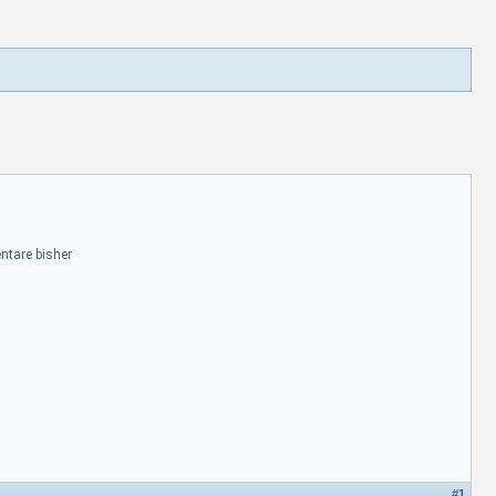
tare bisher
#
1