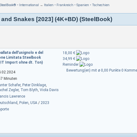
SteelBook® • International
→
Italien • Frankreich • Spanien • Tschechien
s and Snakes [2023] (4K+BD) (SteelBook)
llata dell'usignolo e del
18,00 €
ione Limitata Steelbook
34,99 €
(IT Import ohne dt. Ton)
Reminder
Bewertung(en) mit ø 0,00 Punkte
0 Kommen
4.02.2024
57 Minuten
nter Schafer
,
Peter Dinklage
,
chel Zegler
,
Tom Blyth
,
Viola Davis
ancis Lawrence
eutschland
,
Polen
,
USA
/
2023
porte