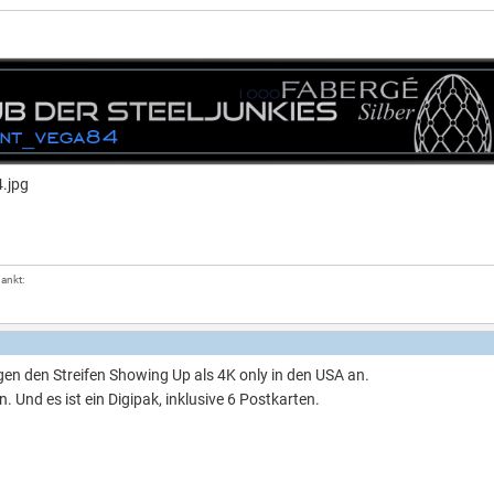
dankt:
en den Streifen Showing Up als 4K only in den USA an.
. Und es ist ein Digipak, inklusive 6 Postkarten.