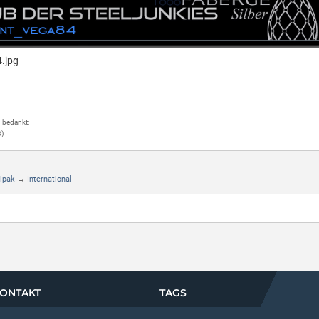
g bedankt:
)
gipak
→
International
ONTAKT
TAGS