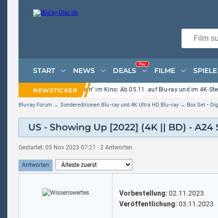
Neu
START
NEWS
DEALS
FILME
SPIELE
Eli-Roth-Horror "Ice Cream Man" im Kino: Ab 05.11. auf Blu-ray und im 4K-Steel
Blu-ray Forum
→
Sondereditionen Blu−ray und 4K Ultra HD Blu−ray
→
Box Set • Di
US - Showing Up [2022] (4K || BD) - A24
Gestartet: 05 Nov 2023 07:21 - 2 Antworten
Antworten
Vorbestellung:
02.11.2023
Veröffentlichung:
03.11.2023