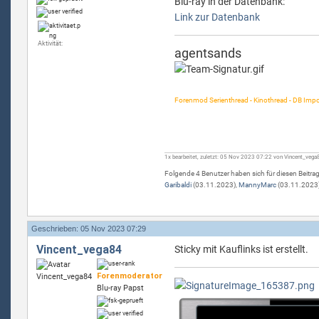
Blu-ray in der Datenbank:
Link zur Datenbank
Aktivität:
agentsands
Forenmod Serienthread - Kinothread - DB Impo
1x bearbeitet, zuletzt: 05 Nov 2023 07:22 von Vincent_vega
Folgende 4 Benutzer haben sich für diesen Beitra
Garibaldi
(03.11.2023),
MannyMarc
(03.11.2023
Geschrieben: 05 Nov 2023 07:29
Vincent_vega84
Sticky mit Kauflinks ist erstellt.
Forenmoderator
Blu-ray Papst