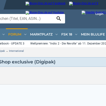
Login
FORUM
MARKTPLATZ
FSK 18
MEIN BLULIFE
book - UPDATE 3
Weltpremiere: "Indio 2 - Die Revolte" ab 11. Dezember 2026 a
gipak
→
International
 Shop exclusive (Digipak)