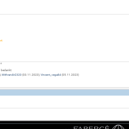
rt
84
g bedankt:
),
Mithrandir2320
(03.11.2023),
Vincent_vega84
(05.11.2023)