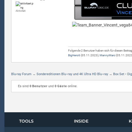
Aktivität:
Folgende 2 Benutzer haben sich für diesen Beitra
BigHero6
(05.11.2023),
MannyMarc
(05.11.2023
Blu-ray Forum
→
Sondereditionen Blu−ray und 4K Ultra HD Blu−ray
→
Box Set • Di
Es sind
0 Benutzer
und
0 Gäste
online.
TOOLS
INSIDE
K