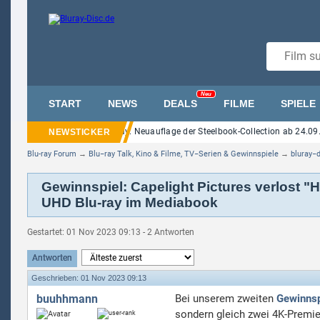
Neu
START
NEWS
DEALS
FILME
SPIELE
lm Street" auf UHD Blu-ray: Neuauflage der Steelbook-Collection ab 24.09. im H
Blu-ray Forum
→
Blu−ray Talk, Kino & Filme, TV−Serien & Gewinnspiele
→
bluray−
Gewinnspiel: Capelight Pictures verlost "
UHD Blu-ray im Mediabook
Gestartet: 01 Nov 2023 09:13 - 2 Antworten
Antworten
Geschrieben: 01 Nov 2023 09:13
buuhhmann
Bei unserem zweiten
Gewinnsp
sondern gleich zwei 4K-Premi