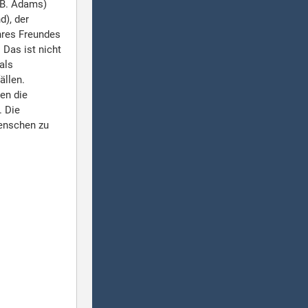
(B. Adams)
d), der
hres Freundes
 Das ist nicht
als
ällen.
en die
. Die
menschen zu