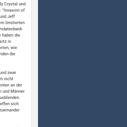
ly Crystal und
: "Invasion of
und Jeff
im limitierten
ilmdatenbank
e haben die
itz in
rten, wie
nden die
 und zwar
h nicht
enten an der
uen und Männer
ausblenden.
effen sich
 zueinander