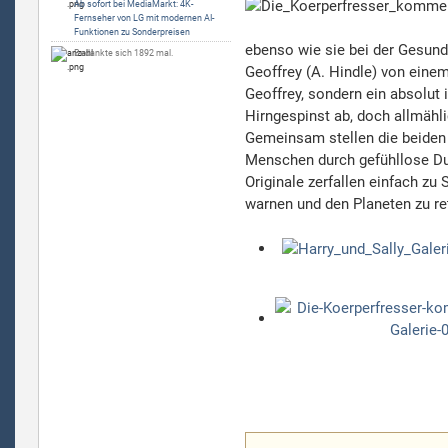
Ab sofort bei MediaMarkt: 4K-
Fernseher von LG mit modernen AI-
Funktionen zu Sonderpreisen
ebenso wie sie bei der Gesund
Bedankte sich 1892 mal.
Geoffrey (A. Hindle) von einem
Geoffrey, sondern ein absolut
Hirngespinst ab, doch allmähl
Gemeinsam stellen die beiden 
Menschen durch gefühllose Dup
Originale zerfallen einfach z
warnen und den Planeten zu re