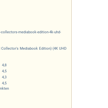
d Collector's Mediabook Edition) (4K UHD
4,8
4,5
4,3
4,5
unkten