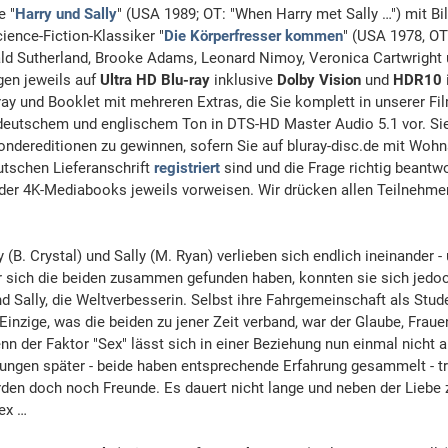
e "
Harry und Sally
" (USA 1989; OT: "When Harry met Sally …") mit Bil
ence-Fiction-Klassiker "
Die Körperfresser kommen
" (USA 1978, OT
ld Sutherland, Brooke Adams, Leonard Nimoy, Veronica Cartwright 
gen jeweils auf
Ultra HD Blu-ray
inklusive
Dolby Vision
und
HDR10
ray und Booklet mit mehreren Extras, die Sie komplett in unserer F
deutschem und englischem Ton in DTS-HD Master Audio 5.1 vor. Si
ondereditionen zu gewinnen, sofern Sie auf bluray-disc.de mit Wohns
utschen Lieferanschrift
registriert
sind und die Frage richtig beantwo
 der 4K-Mediabooks jeweils vorweisen. Wir drücken allen Teilnehme
 (B. Crystal) und Sally (M. Ryan) verlieben sich endlich ineinander -
r sich die beiden zusammen gefunden haben, konnten sie sich jedoc
und Sally, die Weltverbesserin. Selbst ihre Fahrgemeinschaft als Stud
 Einzige, was die beiden zu jener Zeit verband, war der Glaube, Fra
n der Faktor "Sex" lässt sich in einer Beziehung nun einmal nicht 
hungen später - beide haben entsprechende Erfahrung gesammelt - tr
rden doch noch Freunde. Es dauert nicht lange und neben der Liebe
ex …