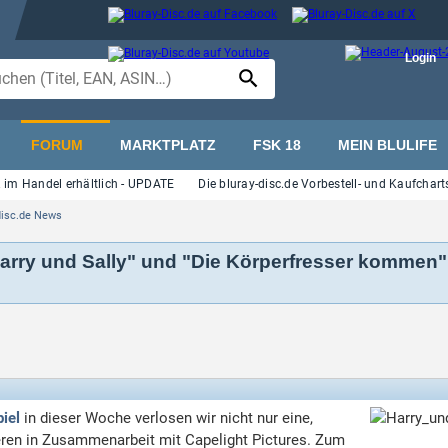
Login
FORUM
MARKTPLATZ
FSK 18
MEIN BLULIFE
andel erhältlich - UPDATE
Die bluray-disc.de Vorbestell- und Kaufcharts vom
disc.de News
Harry und Sally" und "Die Körperfresser kommen" 
iel
in dieser Woche verlosen wir nicht nur eine,
eren in Zusammenarbeit mit Capelight Pictures. Zum