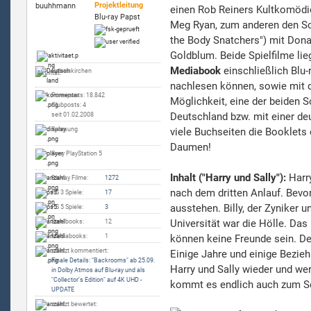
Projektleitung
einen Rob Reiners Kultkomödi
Blu-ray Papst
Meg Ryan, zum anderen den Sci
the Body Snatchers") mit Dona
Goldblum. Beide Spielfilme lie
Mediabook
einschließlich Blu-
Gelsenkirchen
Aktivität:
nachlesen können, sowie mit 
Forenposts: 18.842
Möglichkeit, eine der beiden S
Clubposts: 4
Deutschland bzw. mit einer de
seit 01.02.2008
Samsung
viele Buchseiten die Booklets
Daumen!
Sony PlayStation 5
Inhalt ("Harry und Sally"):
Harry
Blu-ray Filme:
1272
nach dem dritten Anlauf. Bevo
PS 3 Spiele:
17
ausstehen. Billy, der Zyniker 
PS 5 Spiele:
3
Universität war die Hölle. Das
Steelbooks:
12
Mediabooks:
1
können keine Freunde sein. Den
zuletzt kommentiert:
Einige Jahre und einige Bezie
Finale Details: "Backrooms" ab 25.09.
Harry und Sally wieder und we
in Dolby Atmos auf Blu-ray und als
"Collector’s Edition" auf 4K UHD -
kommt es endlich auch zum S
UPDATE
zuletzt bewertet: