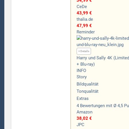
34,99 €
CeDe
43,99 €
thalia.de
47,99 €
Reminder
+ Details
Harry und Sally 4K (Limite
+ Blu-ray)
INFO
Story
Bildqualität
Tonqualität
Extras
4
Bewertungen
mit Ø 4,5 P
Amazon
38,02 €
JPC