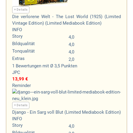
+ Details
Die verlorene Welt - The Lost World (1925) (Limited
Vintage Edition) (Limited Mediabook Edition)
INFO
Story
4,0
Bildqualität
4,0
Tonqualität
4,0
Extras
2,0
1
Bewertungen
mit Ø 3,5 Punkten
JPC
13,99 €
Reminder
+ Details
Django - Ein Sarg voll Blut (Limited Mediabook Edition)
INFO
Story
4,0
Bildqualität