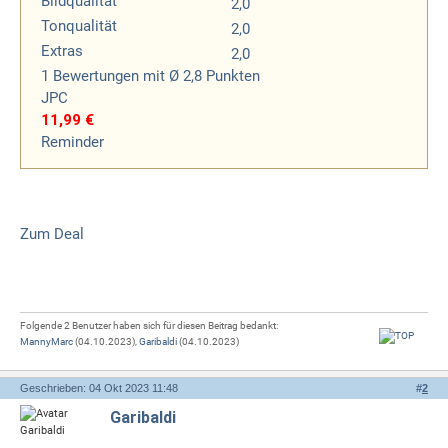
Bildqualität
2,0
Tonqualität
2,0
Extras
2,0
1
Bewertungen
mit Ø 2,8 Punkten
JPC
11,99 €
Reminder
Zum Deal
Folgende 2 Benutzer haben sich für diesen Beitrag bedankt:
MannyMarc
(04.10.2023),
Garibaldi
(04.10.2023)
Geschrieben: 04 Okt 2023 11:48
#
2
Garibaldi