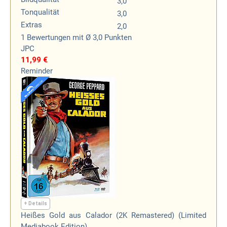
3,0
Tonqualität
3,0
Extras
2,0
1
Bewertungen
mit Ø 3,0 Punkten
JPC
11,99 €
Reminder
+ Details
Heißes Gold aus Calador (2K Remastered) (Limited
Mediabook Edition)