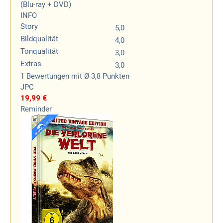
(Blu-ray + DVD)
INFO
Story
5,0
Bildqualität
4,0
Tonqualität
3,0
Extras
3,0
1
Bewertungen
mit Ø 3,8 Punkten
JPC
19,99 €
Reminder