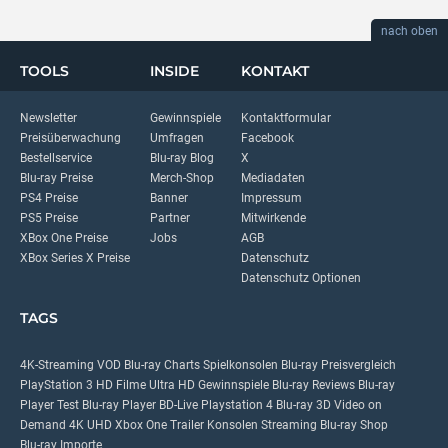
nach oben
TOOLS
INSIDE
KONTAKT
Newsletter
Gewinnspiele
Kontaktformular
Preisüberwachung
Umfragen
Facebook
Bestellservice
Blu-ray Blog
X
Blu-ray Preise
Merch-Shop
Mediadaten
PS4 Preise
Banner
Impressum
PS5 Preise
Partner
Mitwirkende
XBox One Preise
Jobs
AGB
XBox Series X Preise
Datenschutz
Datenschutz Optionen
TAGS
4K-Streaming
VOD
Blu-ray Charts
Spielkonsolen
Blu-ray Preisvergleich
PlayStation 3
HD Filme
Ultra HD
Gewinnspiele
Blu-ray Reviews
Blu-ray
Player Test
Blu-ray Player
BD-Live
Playstation 4
Blu-ray 3D
Video on
Demand
4K UHD
Xbox One
Trailer
Konsolen
Streaming
Blu-ray Shop
Blu-ray Importe