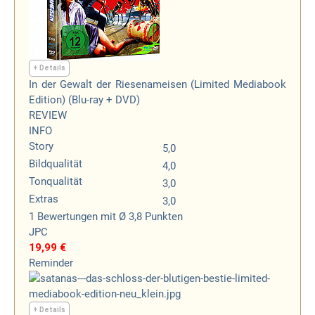
+ Details
In der Gewalt der Riesenameisen (Limited Mediabook
Edition) (Blu-ray + DVD)
REVIEW
INFO
Story
5,0
Bildqualität
4,0
Tonqualität
3,0
Extras
3,0
1
Bewertungen
mit Ø 3,8 Punkten
JPC
19,99 €
Reminder
+ Details