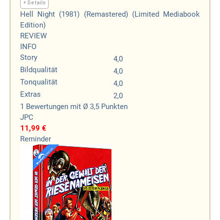
+ Details
Hell Night (1981) (Remastered) (Limited Mediabook
Edition)
REVIEW
INFO
Story
4,0
Bildqualität
4,0
Tonqualität
4,0
Extras
2,0
1
Bewertungen
mit Ø 3,5 Punkten
JPC
11,99 €
Reminder