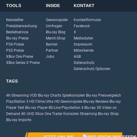
TOOLS
INSIDE
KONTAKT
Newsletter
Gewinnspiele
Kontaktformular
Preisüberwachung
Umfragen
Facebook
Bestellservice
Blu-ray Blog
X
Blu-ray Preise
Merch-Shop
Mediadaten
PS4 Preise
Banner
Impressum
PS5 Preise
Partner
Mitwirkende
XBox One Preise
Jobs
AGB
XBox Series X Preise
Datenschutz
Datenschutz Optionen
TAGS
4K-Streaming
VOD
Blu-ray Charts
Spielkonsolen
Blu-ray Preisvergleich
PlayStation 3
HD Filme
Ultra HD
Gewinnspiele
Blu-ray Reviews
Blu-ray
Player Test
Blu-ray Player
BD-Live
Playstation 4
Blu-ray 3D
Video on
Demand
4K UHD
Xbox One
Trailer
Konsolen
Streaming
Blu-ray Shop
Blu-ray Importe