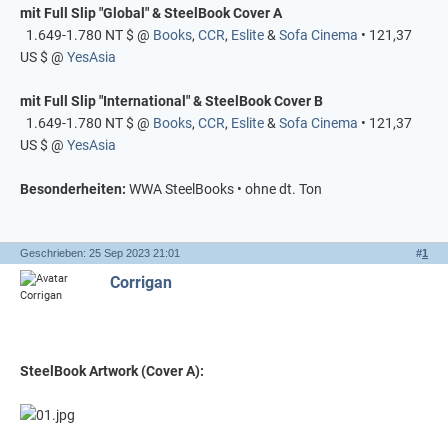
mit Full Slip "Global" & SteelBook Cover A
1.649-1.780 NT $ @
Books
,
CCR
,
Eslite
&
Sofa Cinema
• 121,37
US $ @
YesAsia
mit Full Slip "International" & SteelBook Cover B
1.649-1.780 NT $ @
Books
,
CCR
,
Eslite
&
Sofa Cinema
• 121,37
US $ @
YesAsia
Besonderheiten:
WWA SteelBooks • ohne dt. Ton
Geschrieben: 25 Sep 2023 21:01
#
1
Corrigan
SteelBook Artwork (Cover A):