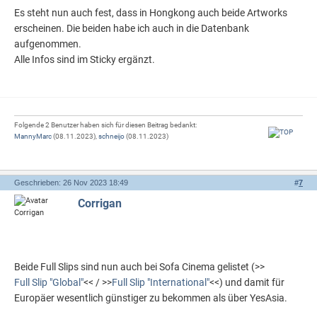
Es steht nun auch fest, dass in Hongkong auch beide Artworks
erscheinen. Die beiden habe ich auch in die Datenbank
aufgenommen.
Alle Infos sind im Sticky ergänzt.
Folgende 2 Benutzer haben sich für diesen Beitrag bedankt:
MannyMarc
(08.11.2023),
schneijo
(08.11.2023)
Geschrieben: 26 Nov 2023 18:49
#
7
Corrigan
Beide Full Slips sind nun auch bei Sofa Cinema gelistet (>>
Full Slip "Global"
<< / >>
Full Slip "International"
<<) und damit für
Europäer wesentlich günstiger zu bekommen als über YesAsia.