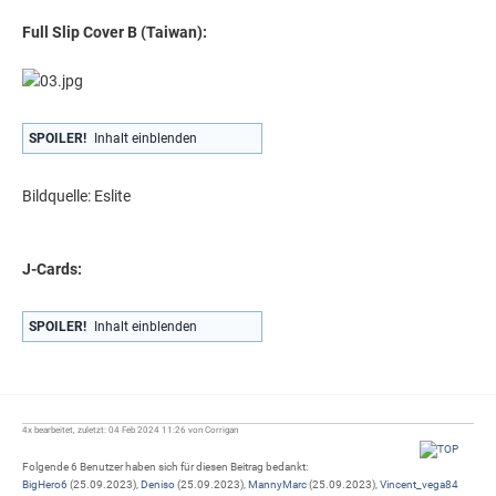
Full Slip Cover B (Taiwan):
SPOILER!
Inhalt einblenden
Bildquelle: Eslite
J-Cards:
SPOILER!
Inhalt einblenden
4x bearbeitet, zuletzt: 04 Feb 2024 11:26 von Corrigan
Folgende 6 Benutzer haben sich für diesen Beitrag bedankt:
BigHero6
(25.09.2023),
Deniso
(25.09.2023),
MannyMarc
(25.09.2023),
Vincent_vega84