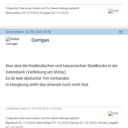
Folgende 2 Benutzer haben sich für diesen Beitrag bedankt:
MannyMarc
(23.10.2023),
Corrigan
(23.10.2023)
Geschrieben: 31 Okt 2023 20:06
#
4
Corrigan
Nun sind die thailändischen und taiwanischen SteelBooks in der
Datenbank (Verlinkung um Sticky).
Es ist kein deutscher Ton vorhanden.
In Hongkong steht das Artwork noch nicht fest.
1x bearbeitet, zuletzt: 31 Okt 2023 20:26 von Corrigan
Folgende 4 Benutzer haben sich für diesen Beitrag bedankt:
BigHero6
(31.10.2023),
MannyMarc
(31.10.2023),
Deniso
(31.10.2023),
Vincent_vega84
(31.10.2023)