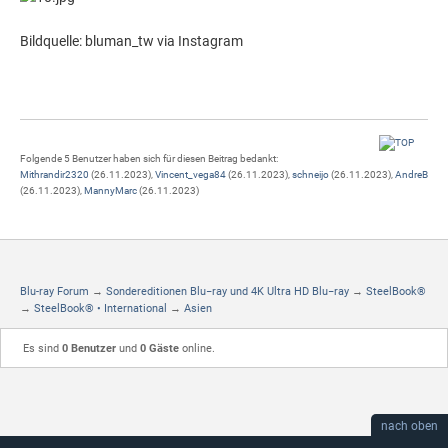
Bildquelle: bluman_tw via Instagram
Folgende 5 Benutzer haben sich für diesen Beitrag bedankt:
Mithrandir2320
(26.11.2023),
Vincent_vega84
(26.11.2023),
schneijo
(26.11.2023),
AndreB
(26.11.2023),
MannyMarc
(26.11.2023)
Blu-ray Forum
→
Sondereditionen Blu−ray und 4K Ultra HD Blu−ray
→
SteelBook®
→
SteelBook® • International
→
Asien
Es sind
0 Benutzer
und
0 Gäste
online.
nach oben