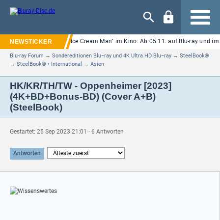
Navigation
Neuer Eli-Roth-Horror "Ice Cream Man" im Kino: Ab 05.11. auf Blu-ray und i
Blu-ray Forum
→
Sondereditionen Blu−ray und 4K Ultra HD Blu−ray
→
SteelBook®
→
SteelBook® • International
→
Asien
HK/KR/TH/TW - Oppenheimer [2023]
(4K+BD+Bonus-BD) (Cover A+B)
(SteelBook)
Gestartet: 25 Sep 2023 21:01 - 6 Antworten
Antworten