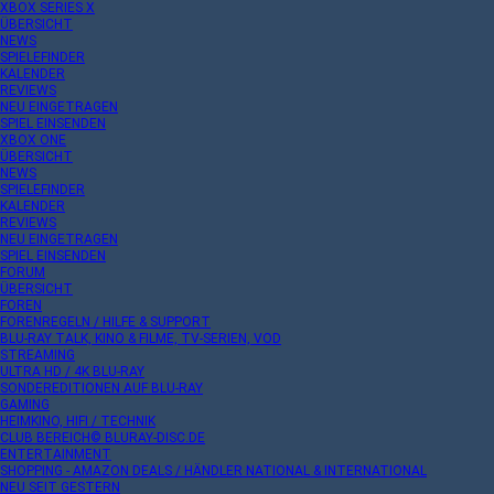
XBOX SERIES X
ÜBERSICHT
NEWS
SPIELEFINDER
KALENDER
REVIEWS
NEU EINGETRAGEN
SPIEL EINSENDEN
XBOX ONE
ÜBERSICHT
NEWS
SPIELEFINDER
KALENDER
REVIEWS
NEU EINGETRAGEN
SPIEL EINSENDEN
FORUM
ÜBERSICHT
FOREN
FORENREGELN / HILFE & SUPPORT
BLU-RAY TALK, KINO & FILME, TV-SERIEN, VOD
STREAMING
ULTRA HD / 4K BLU-RAY
SONDEREDITIONEN AUF BLU-RAY
GAMING
HEIMKINO, HIFI / TECHNIK
CLUB BEREICH© BLURAY-DISC.DE
ENTERTAINMENT
SHOPPING - AMAZON DEALS / HÄNDLER NATIONAL & INTERNATIONAL
NEU SEIT GESTERN