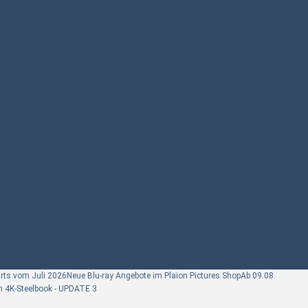
arts vom Juli 2026
Neue Blu-ray Angebote im Plaion Pictures Shop
Ab 09.08.
im 4K-Steelbook - UPDATE 3