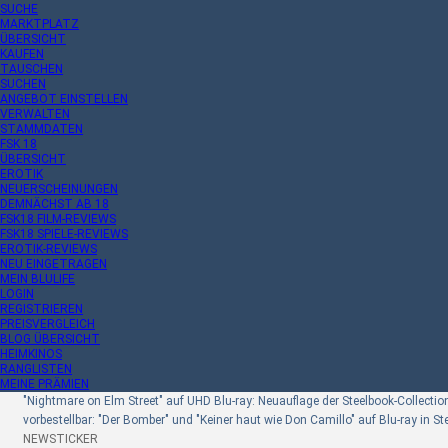
SUCHE
MARKTPLATZ
ÜBERSICHT
KAUFEN
TAUSCHEN
SUCHEN
ANGEBOT EINSTELLEN
VERWALTEN
STAMMDATEN
FSK 18
ÜBERSICHT
EROTIK
NEUERSCHEINUNGEN
DEMNÄCHST AB 18
FSK18 FILM-REVIEWS
FSK18 SPIELE-REVIEWS
EROTIK-REVIEWS
NEU EINGETRAGEN
MEIN BLULIFE
LOGIN
REGISTRIEREN
PREISVERGLEICH
BLOG ÜBERSICHT
HEIMKINOS
RANGLISTEN
MEINE PRÄMIEN
"Nightmare on Elm Street" auf UHD Blu-ray: Neuauflage der Steelbook-Collectio
vorbestellbar: "Der Bomber" und "Keiner haut wie Don Camillo" auf Blu-ray in S
NEWSTICKER