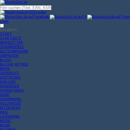
Login
Navigation
START
STARTSEITE
NEWSLETTER
GEWINNSPIELE
BLITZUMFRAGEN
UMFRAGEN
BLOGS
BLU-RAY ARTIKEL
NEWS
ÜBERSICHT
AUSTAUSCH
EXKLUSIV
FERNSEHER
FORMATKRIEG
GAME
GEWINNSPIEL
HOLLYWOOD
INTERVIEWS
KINO
LAUFWERKE
MESSE
MUSIK
NACHRUF