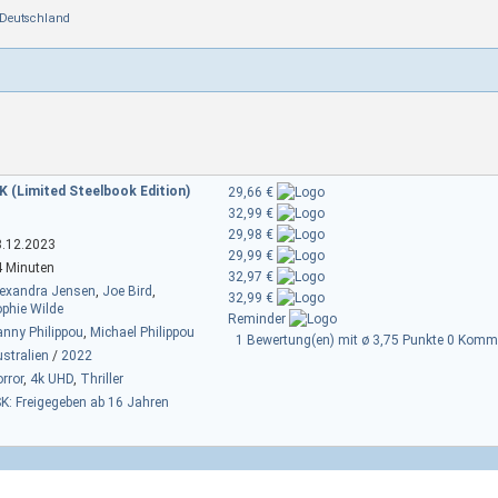
Deutschland
K (Limited Steelbook Edition)
29,66 €
32,99 €
29,98 €
8.12.2023
29,99 €
4 Minuten
32,97 €
lexandra Jensen
,
Joe Bird
,
32,99 €
phie Wilde
Reminder
nny Philippou
,
Michael Philippou
1 Bewertung(en) mit ø 3,75 Punkte
0 Komme
stralien
/
2022
rror
,
4k UHD
,
Thriller
K: Freigegeben ab 16 Jahren