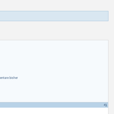
ntare bisher
#
1