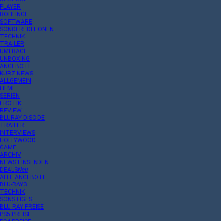
PLAYER
ROHLINGE
SOFTWARE
SONDEREDITIONEN
TECHNIK
TRAILER
UMFRAGE
UNBOXING
ANGEBOTE
KURZ NEWS
ALLGEMEIN
FILME
SERIEN
EROTIK
REVIEW
BLURAY-DISC.DE
TRAILER
INTERVIEWS
HOLLYWOOD
GAME
ARCHIV
NEWS EINSENDEN
DEALS
Neu
ALLE ANGEBOTE
BLU-RAYS
TECHNIK
SONSTIGES
BLU-RAY PREISE
PS5 PREISE