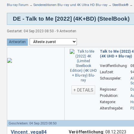
Blu-ray Forum
→
Sondereditionen Blu−ray und 4K Ultra HD Blu−ray
→
SteelBook®
→
DE - Talk to Me [2022] (4K+BD) (SteelBook)
Gestartet: 04 Sep 2023 08:50 - 9 Antworten
Antworten
Talk to Me (2022) 4
(4K UHD + Blu-ray)
Veröffentlichung:
0
Laufzeit:
9
Schauspieler:
A
So
Regisseur:
Da
+ DETAILS
Produktion:
Au
Kategorie:
Ho
Altersfreigabe:
FS
Geschrieben: 04 Sep 2023 08:50
Vincent_vega84
Veröffentlichung:
08.12.2023