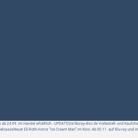
n ab 24.09. im Handel erhältlich - UPDATE
Die bluray-disc.de Vorbestell- und Kaufch
teelcases
Neuer Eli-Roth-Horror "Ice Cream Man" im Kino: Ab 05.11. auf Blu-ray und 