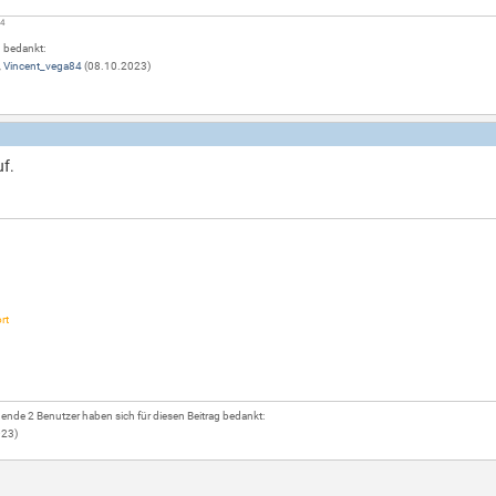
84
g bedankt:
,
Vincent_vega84
(08.10.2023)
uf.
rt
ende 2 Benutzer haben sich für diesen Beitrag bedankt:
023)