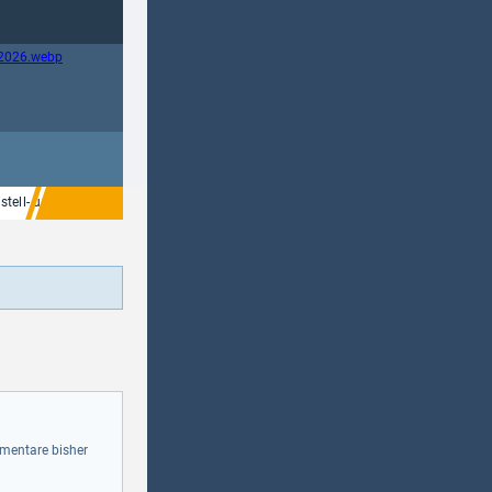
estell- und Kaufcharts vom Juli 2026
Neue Blu-ray Angebote im Plaion Pictu
entare bisher