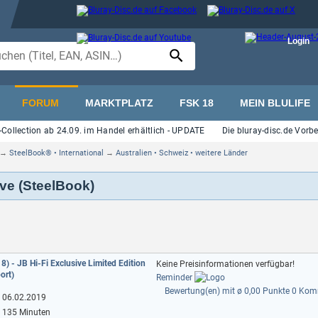
Login
FORUM
MARKTPLATZ
FSK 18
MEIN BLULIFE
Collection ab 24.09. im Handel erhältlich - UPDATE
Die bluray-disc.de Vorb
→
SteelBook® • International
→
Australien • Schweiz • weitere Länder
sive (SteelBook)
18) - JB Hi-Fi Exclusive Limited Edition
Keine Preisinformationen verfügbar!
ort)
Reminder
Bewertung(en) mit ø 0,00 Punkte
0 Komm
06.02.2019
135 Minuten