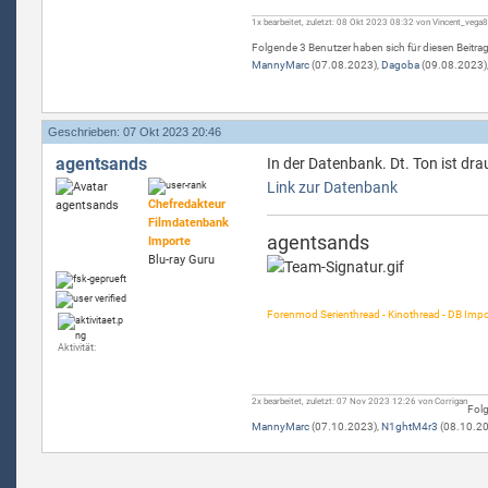
1x bearbeitet, zuletzt: 08 Okt 2023 08:32 von Vincent_vega
Folgende 3 Benutzer haben sich für diesen Beitra
MannyMarc
(07.08.2023),
Dagoba
(09.08.2023)
Geschrieben: 07 Okt 2023 20:46
agentsands
In der Datenbank. Dt. Ton ist dra
Link zur Datenbank
Chefredakteur
Filmdatenbank
agentsands
Importe
Blu-ray Guru
Forenmod Serienthread - Kinothread - DB Impo
Aktivität:
2x bearbeitet, zuletzt: 07 Nov 2023 12:26 von Corrigan
Folg
MannyMarc
(07.10.2023),
N1ghtM4r3
(08.10.2