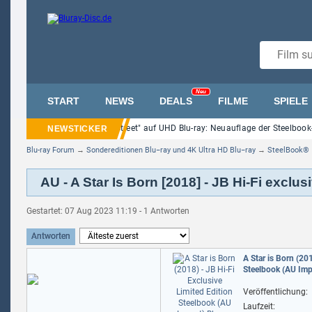
Neu
START
NEWS
DEALS
FILME
SPIELE
"Nightmare on Elm Street" auf UHD Blu-ray: Neuauflage der Steelbook-
Blu-ray Forum
→
Sondereditionen Blu−ray und 4K Ultra HD Blu−ray
→
SteelBook®
AU - A Star Is Born [2018] - JB Hi-Fi exclu
Gestartet: 07 Aug 2023 11:19 - 1 Antworten
Antworten
A Star is Born (20
Steelbook (AU Imp
Veröffentlichung:
Laufzeit: