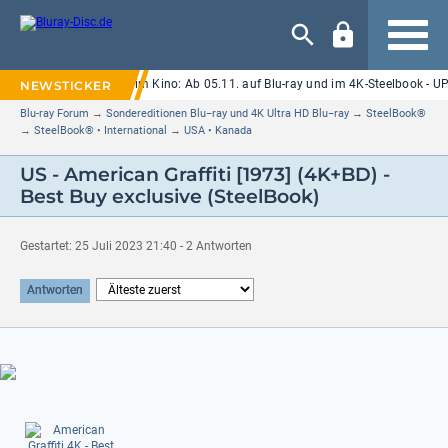
Navigation
orror "Ice Cream Man" im Kino: Ab 05.11. auf Blu-ray und im 4K-Steelbook - UP
Blu-ray Forum
→
Sondereditionen Blu−ray und 4K Ultra HD Blu−ray
→
SteelBook®
→
SteelBook® • International
→
USA • Kanada
US - American Graffiti [1973] (4K+BD) -
Best Buy exclusive (SteelBook)
Gestartet: 25 Juli 2023 21:40 - 2 Antworten
Antworten