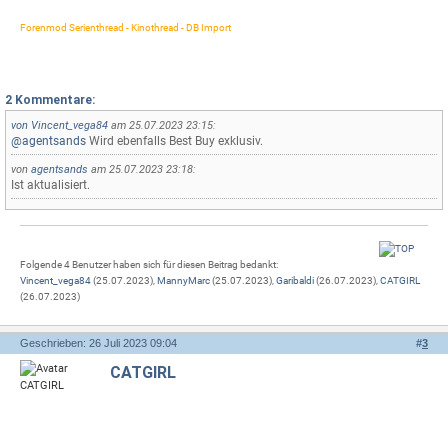
Forenmod Serienthread - Kinothread - DB Import
2 Kommentare:
von
Vincent_vega84
am 25.07.2023 23:15:
@agentsands
Wird ebenfalls Best Buy exklusiv.
von
agentsands
am 25.07.2023 23:18:
Ist aktualisiert.
Folgende 4 Benutzer haben sich für diesen Beitrag bedankt:
Vincent_vega84
(25.07.2023),
MannyMarc
(25.07.2023),
Garibaldi
(26.07.2023),
CATGIRL
(26.07.2023)
Geschrieben: 26 Juli 2023 09:04
#
3
CATGIRL