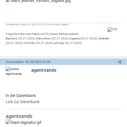
2x bearbeitet, zuletzt: 25 Juli 2023 23:15 von Vincent_vega84
Folgende 6 Benutzer haben sich für diesen Beitrag bedankt:
BigHero6
(25.07.2023),
MannyMarc
(25.07.2023),
Dagoba
(25.07.2023),
Garibaldi
(26.07.2023),
CATGIRL
(26.07.2023),
schneijo
(26.07.2023)
Geschrieben: 25 Juli 2023 22:08
#
2
agentsands
In der Datenbank:
Link zur Datenbank
agentsands