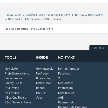
Blu-ray Forum
→
Sondereditionen Blu−ray und 4K Ultra HD Blu−ray
→
SteelBook®
→
SteelBook® • International
→
USA • Kanada
Es sind
0 Benutzer
und
0 Gäste
online.
nach oben
TOOLS
INSIDE
KONTAKT
Newsletter
Gewinnspiele
Kontaktformular
Preisüberwachung
Umfragen
Facebook
Bestellservice
Blu-ray Blog
X
Blu-ray Preise
Merch-Shop
Mediadaten
PS4 Preise
Banner
Impressum
PS5 Preise
Partner
Mitwirkende
XBox One Preise
Jobs
AGB
XBox Series X Preise
Datenschutz
Datenschutz Optionen