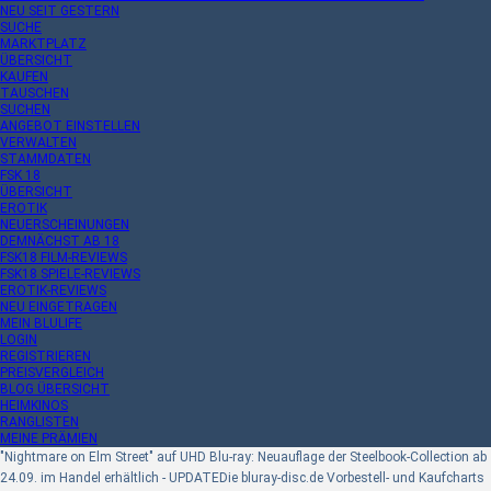
NEU SEIT GESTERN
SUCHE
MARKTPLATZ
ÜBERSICHT
KAUFEN
TAUSCHEN
SUCHEN
ANGEBOT EINSTELLEN
VERWALTEN
STAMMDATEN
FSK 18
ÜBERSICHT
EROTIK
NEUERSCHEINUNGEN
DEMNÄCHST AB 18
FSK18 FILM-REVIEWS
FSK18 SPIELE-REVIEWS
EROTIK-REVIEWS
NEU EINGETRAGEN
MEIN BLULIFE
LOGIN
REGISTRIEREN
PREISVERGLEICH
BLOG ÜBERSICHT
HEIMKINOS
RANGLISTEN
MEINE PRÄMIEN
"Nightmare on Elm Street" auf UHD Blu-ray: Neuauflage der Steelbook-Collection ab
24.09. im Handel erhältlich - UPDATE
Die bluray-disc.de Vorbestell- und Kaufcharts