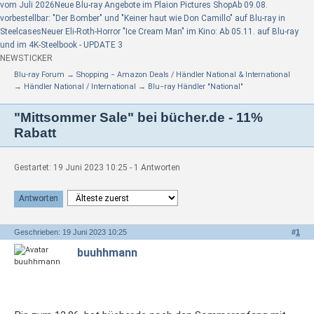
vom Juli 2026
Neue Blu-ray Angebote im Plaion Pictures Shop
Ab 09.08.
vorbestellbar: "Der Bomber" und "Keiner haut wie Don Camillo" auf Blu-ray in
Steelcases
Neuer Eli-Roth-Horror "Ice Cream Man" im Kino: Ab 05.11. auf Blu-ray
und im 4K-Steelbook - UPDATE 3
NEWSTICKER
Blu-ray Forum
→
Shopping − Amazon Deals / Händler National & International
→
Händler National / International
→
Blu−ray Händler "National"
"Mittsommer Sale" bei bücher.de - 11%
Rabatt
Gestartet: 19 Juni 2023 10:25 - 1 Antworten
Antworten
Geschrieben: 19 Juni 2023 10:25
#
1
buuhhmann