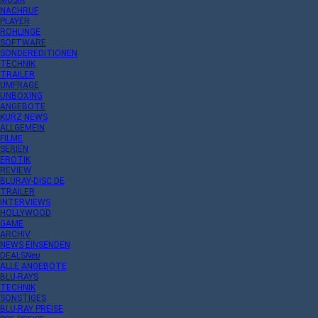
MUSIK
NACHRUF
PLAYER
ROHLINGE
SOFTWARE
SONDEREDITIONEN
TECHNIK
TRAILER
UMFRAGE
UNBOXING
ANGEBOTE
KURZ NEWS
ALLGEMEIN
FILME
SERIEN
EROTIK
REVIEW
BLURAY-DISC.DE
TRAILER
INTERVIEWS
HOLLYWOOD
GAME
ARCHIV
NEWS EINSENDEN
DEALS
Neu
ALLE ANGEBOTE
BLU-RAYS
TECHNIK
SONSTIGES
BLU-RAY PREISE