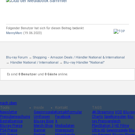
Folgender Benutzer hat sich für diesen Beitrag bedankt:
MannyMarc
(19.06.2023)
Blu-ray Forum
→
Shopping − Amazon Deals / Händler National & International
→
Händler National / International
→
Blu−ray Händler "National"
Es sind
0 Benutzer
und
0 Gäste
online.
nach oben
Tools
Inside
Kontakt
TAGS
Newsletter
Gewinnspiele
Kontaktformular
4K-Streaming
VOD
Blu-ray
Preisüberwachung
Umfragen
Facebook
Charts
Spielkonsolen
Blu-
Bestellservice
Blu-ray Blog
X
ray Preisvergleich
Blu-ray Preise
Merch-Shop
Mediadaten
PlayStation 3
HD Filme
PS4 Preise
Banner
Impressum
Ultra HD
Gewinnspiele
Blu-
PS5 Preise
Partner
Mitwirkende
ray Reviews
Blu-ray Player