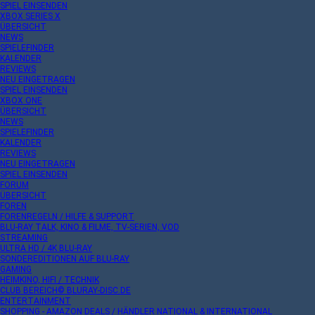
SPIEL EINSENDEN
XBOX SERIES X
ÜBERSICHT
NEWS
SPIELEFINDER
KALENDER
REVIEWS
NEU EINGETRAGEN
SPIEL EINSENDEN
XBOX ONE
ÜBERSICHT
NEWS
SPIELEFINDER
KALENDER
REVIEWS
NEU EINGETRAGEN
SPIEL EINSENDEN
FORUM
ÜBERSICHT
FOREN
FORENREGELN / HILFE & SUPPORT
BLU-RAY TALK, KINO & FILME, TV-SERIEN, VOD
STREAMING
ULTRA HD / 4K BLU-RAY
SONDEREDITIONEN AUF BLU-RAY
GAMING
HEIMKINO, HIFI / TECHNIK
CLUB BEREICH© BLURAY-DISC.DE
ENTERTAINMENT
SHOPPING - AMAZON DEALS / HÄNDLER NATIONAL & INTERNATIONAL