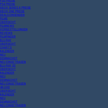
PS5 PREISE
PS4 PREISE
XBOX SERIES X PREISE
XBOX ONE PREISE
DEALS EINSENDEN
FILME
ÜBERSICHT
FILMNEWS
VORBESTELLUNGEN
REVIEWS
FILMFINDER
BLU-RAY
ÜBERSICHT
CHARTS
KALENDER
NEU
DEMNÄCHST
NEU EINGETRAGEN
BLU-RAY 3D
ÜBERSICHT
KALENDER
NEU
DEMNÄCHST
NEU EINGETRAGEN
4K-UHD
ÜBERSICHT
KALENDER
NEU
DEMNÄCHST
NEU EINGETRAGEN