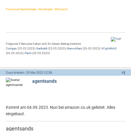
Forenmod Serienthread - Kinothread - DB Import
Folgende 5 Benutzer haben sich für diesen Beitrag bedankt:
Corrigan
(25.05.2023),
Garibaldi
(25.05.2023),
MannyMarc
(26.05.2023),
N1ghtM4r3
(26.05.2023),
Panki
(29.05.2023)
Geschrieben: 29 Mai 2023 12:58
#
3
agentsands
Kommt am 04.09.2023. Nun bei amazon.co.uk gelistet. Alles
eingebaut.
agentsands