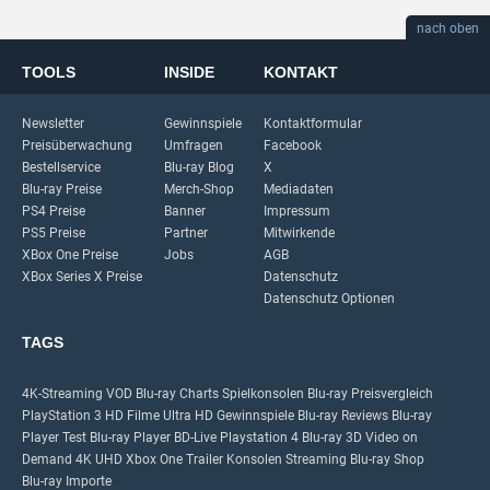
nach oben
TOOLS
INSIDE
KONTAKT
Newsletter
Gewinnspiele
Kontaktformular
Preisüberwachung
Umfragen
Facebook
Bestellservice
Blu-ray Blog
X
Blu-ray Preise
Merch-Shop
Mediadaten
PS4 Preise
Banner
Impressum
PS5 Preise
Partner
Mitwirkende
XBox One Preise
Jobs
AGB
XBox Series X Preise
Datenschutz
Datenschutz Optionen
TAGS
4K-Streaming
VOD
Blu-ray Charts
Spielkonsolen
Blu-ray Preisvergleich
PlayStation 3
HD Filme
Ultra HD
Gewinnspiele
Blu-ray Reviews
Blu-ray
Player Test
Blu-ray Player
BD-Live
Playstation 4
Blu-ray 3D
Video on
Demand
4K UHD
Xbox One
Trailer
Konsolen
Streaming
Blu-ray Shop
Blu-ray Importe