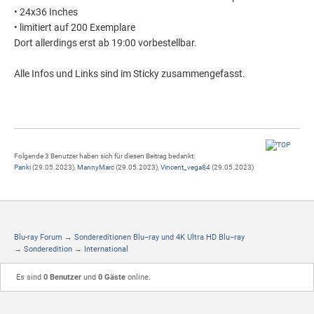
• 24x36 Inches
• limitiert auf 200 Exemplare
Dort allerdings erst ab 19:00 vorbestellbar.
Alle Infos und Links sind im Sticky zusammengefasst.
Folgende 3 Benutzer haben sich für diesen Beitrag bedankt:
Panki
(29.05.2023),
MannyMarc
(29.05.2023),
Vincent_vega84
(29.05.2023)
Blu-ray Forum
→
Sondereditionen Blu−ray und 4K Ultra HD Blu−ray
→
Sonderedition
→
International
Es sind
0 Benutzer
und
0 Gäste
online.