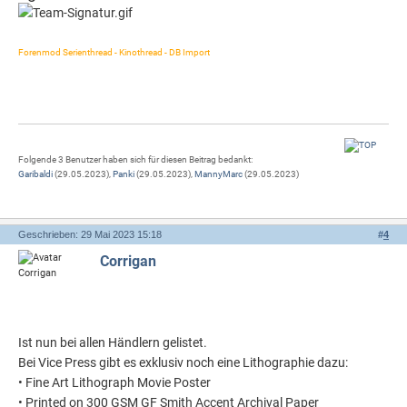
Forenmod Serienthread - Kinothread - DB Import
Folgende 3 Benutzer haben sich für diesen Beitrag bedankt:
Garibaldi
(29.05.2023),
Panki
(29.05.2023),
MannyMarc
(29.05.2023)
Geschrieben: 29 Mai 2023 15:18
#
4
Corrigan
Ist nun bei allen Händlern gelistet.
Bei Vice Press gibt es exklusiv noch eine Lithographie dazu:
• Fine Art Lithograph Movie Poster
• Printed on 300 GSM GF Smith Accent Archival Paper