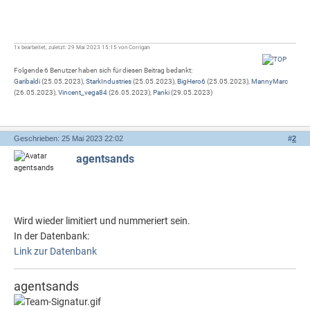
1x bearbeitet, zuletzt: 29 Mai 2023 15:15 von Corrigan
Folgende 6 Benutzer haben sich für diesen Beitrag bedankt:
Garibaldi
(25.05.2023),
StarkIndustries
(25.05.2023),
BigHero6
(25.05.2023),
MannyMarc
(26.05.2023),
Vincent_vega84
(26.05.2023),
Panki
(29.05.2023)
Geschrieben: 25 Mai 2023 22:02
#
2
agentsands
Wird wieder limitiert und nummeriert sein.
In der Datenbank:
Link zur Datenbank
agentsands