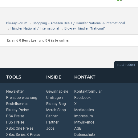
Blu-ray Forum
→
Shopping − Amazon Deals / Händler National & International
→
Händler National / International
→
Blu−ray Händler "National"
Es sind
0 Benutzer
und
0 Gäste
online.
nach oben
TOOLS
INSIDE
KONTAKT
Newsletter
Gewinnspiele
Kontaktformular
Preisüberwachung
Umfragen
Facebook
Bestellservice
Blu-ray Blog
X
Blu-ray Preise
Merch-Shop
Mediadaten
PS4 Preise
Banner
Impressum
PS5 Preise
Partner
Mitwirkende
XBox One Preise
Jobs
AGB
XBox Series X Preise
Datenschutz