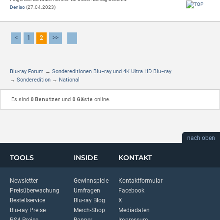
Deniso
(27.04.2023)
<
1
2
>>
Blu-ray Forum
→
Sondereditionen Blu−ray und 4K Ultra HD Blu−ray
→
Sonderedition
→
National
Es sind
0 Benutzer
und
0 Gäste
online.
nach oben
TOOLS
INSIDE
KONTAKT
Newsletter
Gewinnspiele
Kontaktformular
Preisüberwachung
Umfragen
Facebook
Bestellservice
Blu-ray Blog
X
Blu-ray Preise
Merch-Shop
Mediadaten
PS4 Preise
Banner
Impressum