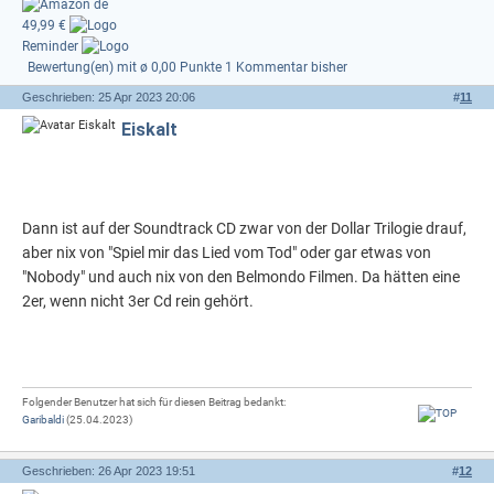
49,99 €
Reminder
Bewertung(en) mit ø 0,00 Punkte
1 Kommentar bisher
Geschrieben: 25 Apr 2023 20:06
#
11
Eiskalt
Dann ist auf der Soundtrack CD zwar von der Dollar Trilogie drauf,
aber nix von "Spiel mir das Lied vom Tod" oder gar etwas von
"Nobody" und auch nix von den Belmondo Filmen. Da hätten eine
2er, wenn nicht 3er Cd rein gehört.
Folgender Benutzer hat sich für diesen Beitrag bedankt:
Garibaldi
(25.04.2023)
Geschrieben: 26 Apr 2023 19:51
#
12