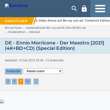
Navigation
: "Backrooms" ab 25.09. in Dolby Atmos auf Blu-ray und als "Collector’s Edition
Blu-ray Forum
→
Sondereditionen Blu−ray und 4K Ultra HD Blu−ray
→
Sonderedition
→
National
DE - Ennio Morricone - Der Maestro [2021]
(4K+BD+CD) (Special Edition)
Gestartet: 16 Dez 2022 09:40 - 12 Antworten
Antworten
<
1
2
>>