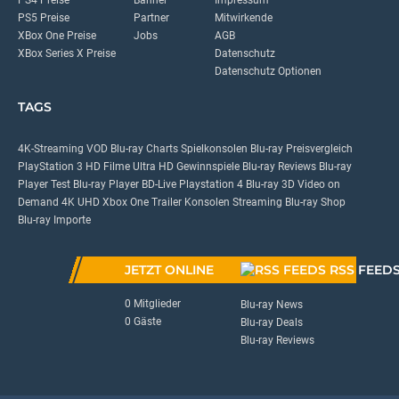
PS5 Preise
Partner
Mitwirkende
XBox One Preise
Jobs
AGB
XBox Series X Preise
Datenschutz
Datenschutz Optionen
TAGS
4K-Streaming
VOD
Blu-ray Charts
Spielkonsolen
Blu-ray Preisvergleich
PlayStation 3
HD Filme
Ultra HD
Gewinnspiele
Blu-ray Reviews
Blu-ray
Player Test
Blu-ray Player
BD-Live
Playstation 4
Blu-ray 3D
Video on
Demand
4K UHD
Xbox One
Trailer
Konsolen
Streaming
Blu-ray Shop
Blu-ray Importe
JETZT ONLINE
RSS FEED
0 Mitglieder
Blu-ray News
0 Gäste
Blu-ray Deals
Blu-ray Reviews