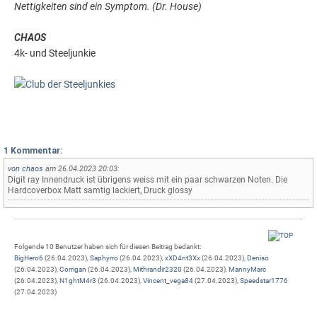
Nettigkeiten sind ein Symptom. (Dr. House)
CHAOS
4k- und Steeljunkie
1 Kommentar:
von
chaos
am 26.04.2023 20:03:
Digit ray Innendruck ist übrigens weiss mit ein paar schwarzen Noten. Die
Hardcoverbox Matt samtig lackiert, Druck glossy
Folgende 10 Benutzer haben sich für diesen Beitrag bedankt:
BigHero6
(26.04.2023),
Saphyrro
(26.04.2023),
xXD4nt3Xx
(26.04.2023),
Deniso
(26.04.2023),
Corrigan
(26.04.2023),
Mithrandir2320
(26.04.2023),
MannyMarc
(26.04.2023),
N1ghtM4r3
(26.04.2023),
Vincent_vega84
(27.04.2023),
Speedstar1776
(27.04.2023)