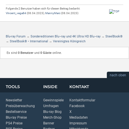
Folgende 2 Benutzer haben sich für diesen Beitrag bedankt:
Vincent_vega84
(08.04.2023),
MannyMarc
(08.04.2023)
Blu-ray Forum
→
Sondereditionen Blu−ray und 4K Ultra HD Blu−ray
→
SteelBook®
→
SteelBook® • International
→
Vereinigtes Königreich
Es sind
0 Benutzer
und
0 Gäste
online.
nach oben
TOOLS
INSIDE
KONTAKT
Newsletter
Gewinnspiele
Kontaktformular
Preisüberwachung
Umfragen
Facebook
Bestellservice
Blu-ray Blog
X
Blu-ray Preise
Merch-Shop
Mediadaten
PS4 Preise
Banner
Impressum