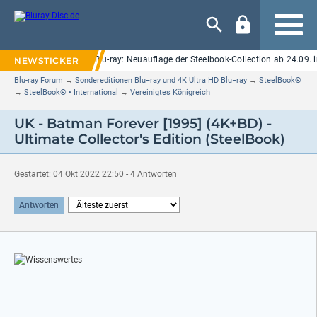
Navigation
 Elm Street" auf UHD Blu-ray: Neuauflage der Steelbook-Collection ab 24.09. i
Blu-ray Forum
→
Sondereditionen Blu−ray und 4K Ultra HD Blu−ray
→
SteelBook®
→
SteelBook® • International
→
Vereinigtes Königreich
UK - Batman Forever [1995] (4K+BD) -
Ultimate Collector's Edition (SteelBook)
Gestartet: 04 Okt 2022 22:50 - 4 Antworten
Antworten