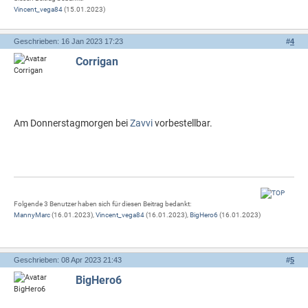
Vincent_vega84
(15.01.2023)
Geschrieben: 16 Jan 2023 17:23
#
4
Corrigan
Am Donnerstagmorgen bei
Zavvi
vorbestellbar.
Folgende 3 Benutzer haben sich für diesen Beitrag bedankt:
MannyMarc
(16.01.2023),
Vincent_vega84
(16.01.2023),
BigHero6
(16.01.2023)
Geschrieben: 08 Apr 2023 21:43
#
5
BigHero6