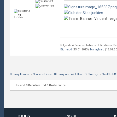
Aktivität:
Folgende 4 Benutzer haben sich für diesen Bei
BigHero6
(15.01.2023),
MannyMarc
(15.01.20
Blu-ray Forum
→
Sondereditionen Blu−ray und 4K Ultra HD Blu−ray
→
SteelBook®
Es sind
0 Benutzer
und
0 Gäste
online.
TOOLS
INSIDE
K