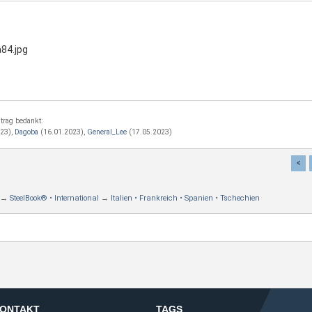
trag bedankt:
23),
Dagoba
(16.01.2023),
General_Lee
(17.05.2023)
<
→
SteelBook® • International
→
Italien • Frankreich • Spanien • Tschechien
ONTAKT
TAGS