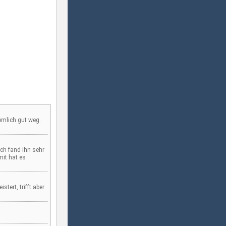
iemlich gut weg.
ch fand ihn sehr
mit hat es
tert, trifft aber