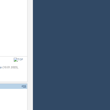
jo
(10.01.2023),
#
15