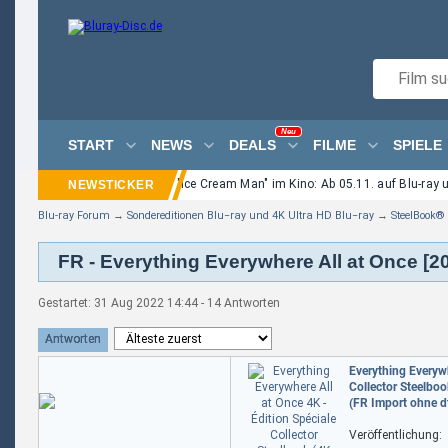
Neu
START
NEWS
DEALS
FILME
SPIELE
Neuer Eli-Roth-Horror "Ice Cream Man" im Kino: Ab 05.11. auf Blu-ray
Blu-ray Forum
→
Sondereditionen Blu−ray und 4K Ultra HD Blu−ray
→
SteelBook®
FR - Everything Everywhere All at Once [2
Gestartet: 31 Aug 2022 14:44 - 14 Antworten
Antworten
Everything Everywh
Collector Steelboo
(FR Import ohne dt
Veröffentlichung: