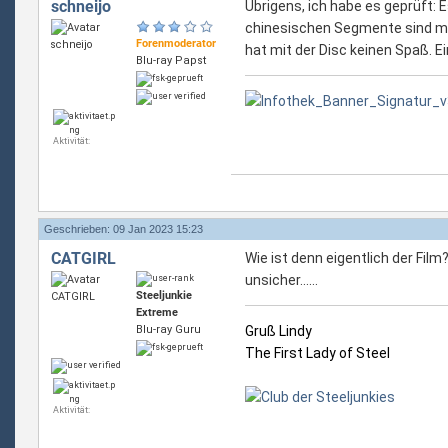
schneijo
Übrigens, ich habe es geprüft: 
chinesischen Segmente sind mit
Forenmoderator
hat mit der Disc keinen Spaß. Ei
Blu-ray Papst
Aktivität:
Geschrieben: 09 Jan 2023 15:23
CATGIRL
Wie ist denn eigentlich der Fi
unsicher......
Steeljunkie
Extreme
Blu-ray Guru
Gruß Lindy
The First Lady of Steel
Aktivität: