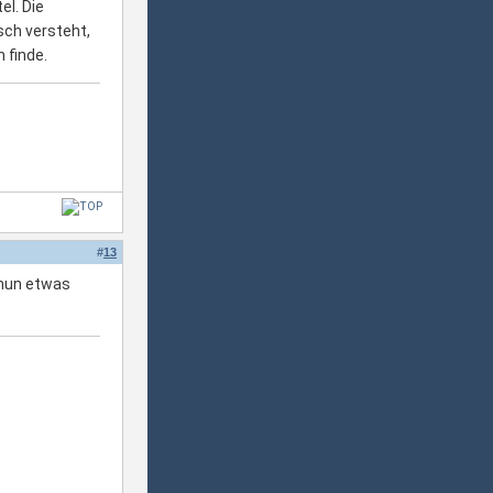
el. Die
sch versteht,
 finde.
#
13
 nun etwas