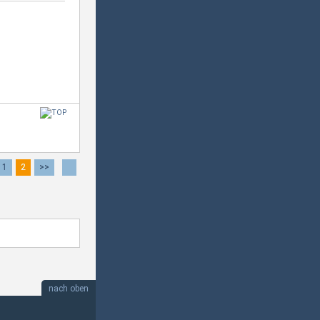
1
2
>>
nach oben