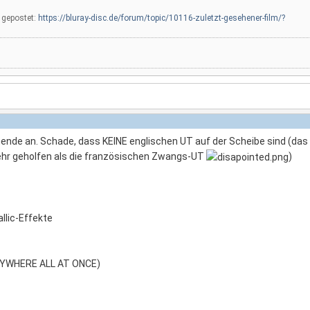
l gepostet:
https://bluray-disc.de/forum/topic/10116-zuletzt-gesehener-film/?
de an. Schade, dass KEINE englischen UT auf der Scheibe sind (das 
hr geholfen als die französischen Zwangs-UT
)
llic-Effekte
RYWHERE ALL AT ONCE)