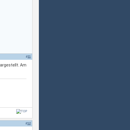
#
11
argestellt. Am
#
12