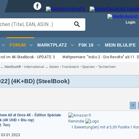
Login
FORUM
MARKTPLATZ
FSK 18
MEIN BLULIFE
 und im 4K-Steelbook - UPDATE 3
Weltpremiere: "Indio 2 - Die Revolte" ab 11.
→
SteelBook® • International
→
Italien • Frankreich • Spanien • Tschechien
022] (4K+BD) (SteelBook)
<
ere All at Once 4K - Édition Spéciale
k (4K UHD + Blu-ray)
Reminder
. Ton)
1 Bewertung(en) mit ø 5,00 Punkte
1 Ko
03.01.2023