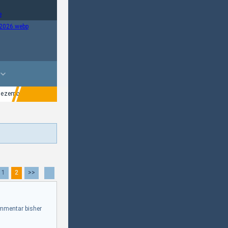
 Dezember 2026 auf Blu-ray erhältlich
25,-€ After-Messe-Rabatt bei Anime-Pla
1
2
>>
mmentar bisher