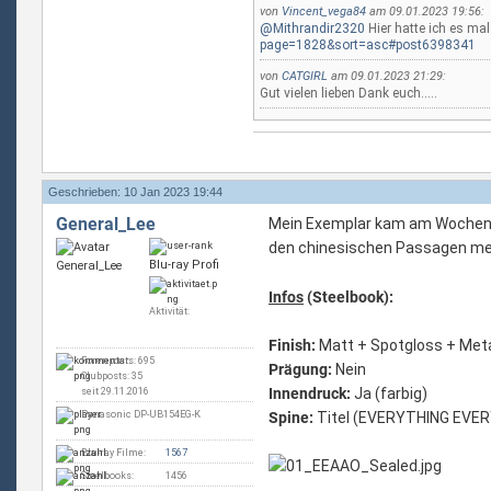
von
Vincent_vega84
am 09.01.2023 19:56:
@Mithrandir2320
Hier hatte ich es ma
page=1828&sort=asc#post6398341
von
CATGIRL
am 09.01.2023 21:29:
Gut vielen lieben Dank euch.....
Geschrieben: 10 Jan 2023 19:44
General_Lee
Mein Exemplar kam am Wochenen
den chinesischen Passagen me
Blu-ray Profi
Infos
(Steelbook):
Aktivität:
Finish
:
Matt + Spotgloss + Meta
Forenposts: 695
Prägung
:
Nein
Clubposts: 35
Innendruck
:
Ja (farbig)
seit 29.11.2016
Panasonic DP-UB154EG-K
Spine
:
Titel (EVERYTHING EVE
Blu-ray Filme:
1567
Steelbooks:
1456