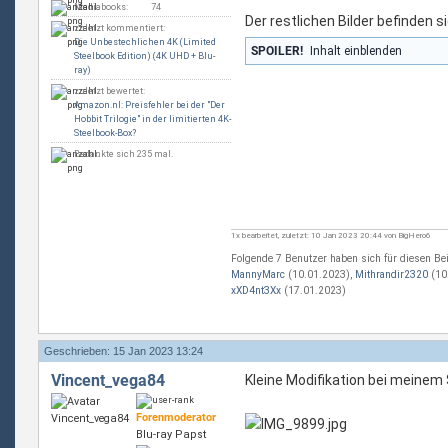
Mediabooks:
74
Der restlichen Bilder befinden si
zuletzt kommentiert:
Die Unbestechlichen 4K (Limited
SPOILER!
Inhalt einblenden
Steelbook Edition) (4K UHD + Blu-
ray)
zuletzt bewertet:
Amazon.nl: Preisfehler bei der "Der
Hobbit Trilogie" in der limitierten 4K-
Steelbook-Box?
Bedankte sich 235 mal.
1x bearbeitet, zuletzt: 10 Jan 2023 20:44 von BigHero6
Folgende 7 Benutzer haben sich für diesen Bei
MannyMarc
(10.01.2023),
Mithrandir2320
(10
xXD4nt3Xx
(17.01.2023)
Geschrieben: 15 Jan 2023 13:24
Vincent_vega84
Kleine Modifikation bei meinem 
Forenmoderator
Blu-ray Papst