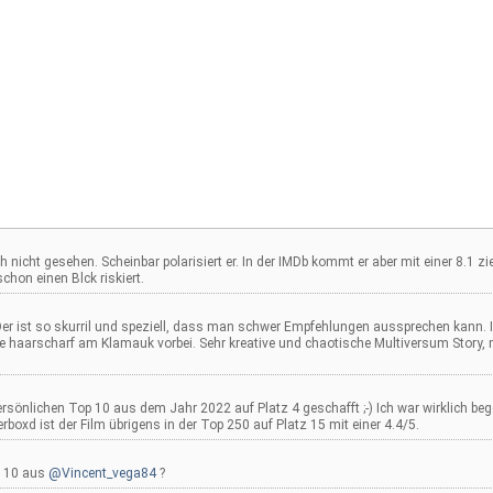
 nicht gesehen. Scheinbar polarisiert er. In der IMDb kommt er aber mit einer 8.1 z
schon einen Blck riskiert.
er ist so skurril und speziell, dass man schwer Empfehlungen aussprechen kann. I
e haarscharf am Klamauk vorbei. Sehr kreative und chaotische Multiversum Story, 
rsönlichen Top 10 aus dem Jahr 2022 auf Platz 4 geschafft ;-) Ich war wirklich begeis
rboxd ist der Film übrigens in der Top 250 auf Platz 15 mit einer 4.4/5.
p 10 aus
@Vincent_vega84
?