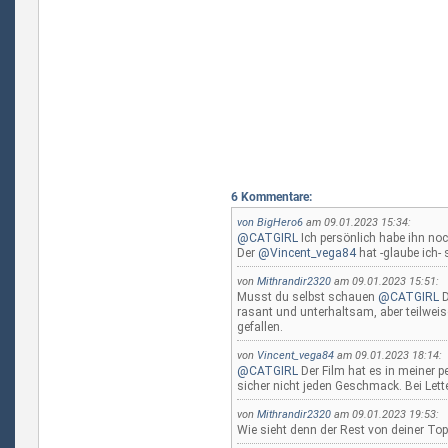
6 Kommentare:
von
BigHero6
am 09.01.2023 15:34:
@CATGIRL
Ich persönlich habe ihn noch
Der
@Vincent_vega84
hat -glaube ich- 
von
Mithrandir2320
am 09.01.2023 15:51:
Musst du selbst schauen
@CATGIRL
D
rasant und unterhaltsam, aber teilweis
gefallen.
von
Vincent_vega84
am 09.01.2023 18:14:
@CATGIRL
Der Film hat es in meiner pe
sicher nicht jeden Geschmack. Bei Lette
von
Mithrandir2320
am 09.01.2023 19:53:
Wie sieht denn der Rest von deiner To