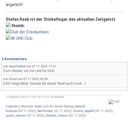
ärgerlich!
Stefan Raab ist der Stinkefinger des aktuellen Zeitgeists
2 Kommentare:
von
SaarPimboli
am 07.11.2022 17:51:
Zum Heulen, tut mir Leid für Dich.
von
Orson
am 07.11.2022 20:34:
Echt mega bitter. Gerade bei dieser Steel auch noch. :(
1x bearbeitet, zuletzt: 07 Nov 2022 15:32 von Belphegor
Folgende 5 Benutzer haben sich für diesen Beitrag bedankt:
funkeule
(07.11.2022),
SaarPimboli
(07.11.2022),
Vincent_vega84
(07.11.2022),
nordic_watcher
(07.11.2022),
Sheldon_Oberon
(07.11.2022)