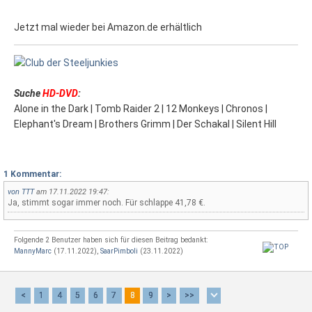
Jetzt mal wieder bei Amazon.de erhältlich
Suche
HD-DVD
:
Alone in the Dark | Tomb Raider 2 | 12 Monkeys | Chronos |
Elephant's Dream | Brothers Grimm | Der Schakal | Silent Hill
1 Kommentar:
von
TTT
am 17.11.2022 19:47:
Ja, stimmt sogar immer noch. Für schlappe 41,78 €.
Folgende 2 Benutzer haben sich für diesen Beitrag bedankt:
MannyMarc
(17.11.2022),
SaarPimboli
(23.11.2022)
<
1
4
5
6
7
8
9
>
>>