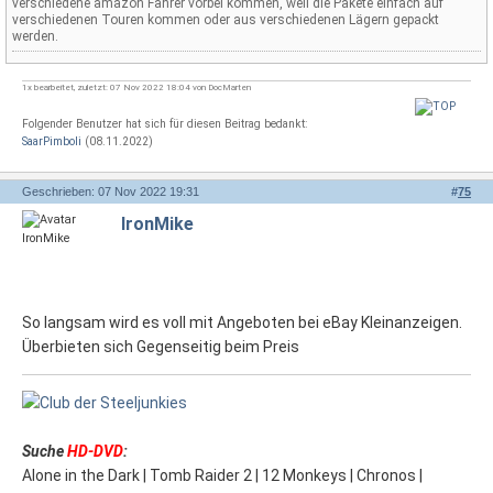
verschiedene amazon Fahrer vorbei kommen, weil die Pakete einfach auf
verschiedenen Touren kommen oder aus verschiedenen Lägern gepackt
werden.
1x bearbeitet, zuletzt: 07 Nov 2022 18:04 von DocMarten
Folgender Benutzer hat sich für diesen Beitrag bedankt:
SaarPimboli
(08.11.2022)
Geschrieben: 07 Nov 2022 19:31
#
75
IronMike
So langsam wird es voll mit Angeboten bei eBay Kleinanzeigen.
Überbieten sich Gegenseitig beim Preis
Suche
HD-DVD
:
Alone in the Dark | Tomb Raider 2 | 12 Monkeys | Chronos |