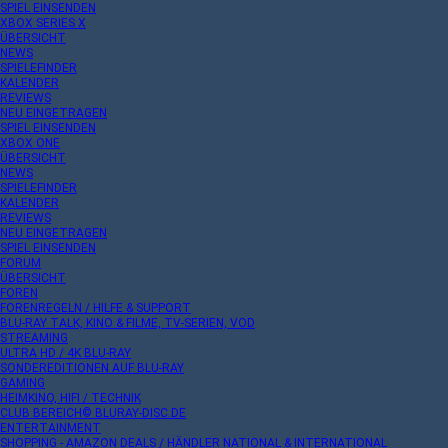
SPIEL EINSENDEN
XBOX SERIES X
ÜBERSICHT
NEWS
SPIELEFINDER
KALENDER
REVIEWS
NEU EINGETRAGEN
SPIEL EINSENDEN
XBOX ONE
ÜBERSICHT
NEWS
SPIELEFINDER
KALENDER
REVIEWS
NEU EINGETRAGEN
SPIEL EINSENDEN
FORUM
ÜBERSICHT
FOREN
FORENREGELN / HILFE & SUPPORT
BLU-RAY TALK, KINO & FILME, TV-SERIEN, VOD
STREAMING
ULTRA HD / 4K BLU-RAY
SONDEREDITIONEN AUF BLU-RAY
GAMING
HEIMKINO, HIFI / TECHNIK
CLUB BEREICH© BLURAY-DISC.DE
ENTERTAINMENT
SHOPPING - AMAZON DEALS / HÄNDLER NATIONAL & INTERNATIONAL