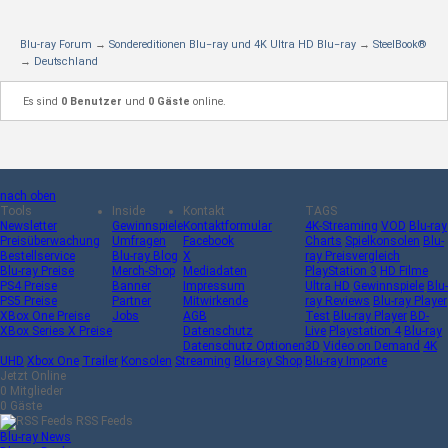
Blu-ray Forum
→
Sondereditionen Blu−ray und 4K Ultra HD Blu−ray
→
SteelBook®
→
Deutschland
Es sind
0 Benutzer
und
0 Gäste
online.
nach oben
Tools
Inside
Kontakt
TAGS
Newsletter
Gewinnspiele
Kontaktformular
4K-Streaming
VOD
Blu-ray
Preisüberwachung
Umfragen
Facebook
Charts
Spielkonsolen
Blu-
Bestellservice
Blu-ray Blog
X
ray Preisvergleich
Blu-ray Preise
Merch-Shop
Mediadaten
PlayStation 3
HD Filme
PS4 Preise
Banner
Impressum
Ultra HD
Gewinnspiele
Blu-
PS5 Preise
Partner
Mitwirkende
ray Reviews
Blu-ray Player
XBox One Preise
Jobs
AGB
Test
Blu-ray Player
BD-
XBox Series X Preise
Datenschutz
Live
Playstation 4
Blu-ray
Datenschutz Optionen
3D
Video on Demand
4K
UHD
Xbox One
Trailer
Konsolen
Streaming
Blu-ray Shop
Blu-ray Importe
Jetzt Online
0 Mitglieder
0 Gäste
RSS Feeds
Blu-ray News