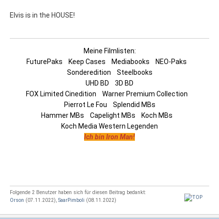
Elvis is in the HOUSE!
Meine Filmlisten:
FuturePaks
Keep Cases
Mediabooks
NEO-Paks
Sonderedition
Steelbooks
UHD BD
3D BD
FOX Limited Cinedition
Warner Premium Collection
Pierrot Le Fou
Splendid MBs
Hammer MBs
Capelight MBs
Koch MBs
Koch Media Western Legenden
Ich bin Iron Man!
Folgende 2 Benutzer haben sich für diesen Beitrag bedankt:
Orson
(07.11.2022),
SaarPimboli
(08.11.2022)