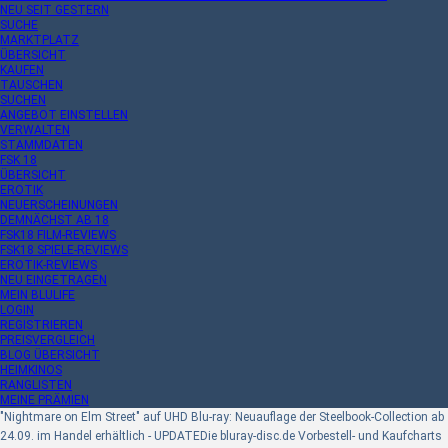
NEU SEIT GESTERN
SUCHE
MARKTPLATZ
ÜBERSICHT
KAUFEN
TAUSCHEN
SUCHEN
ANGEBOT EINSTELLEN
VERWALTEN
STAMMDATEN
FSK 18
ÜBERSICHT
EROTIK
NEUERSCHEINUNGEN
DEMNÄCHST AB 18
FSK18 FILM-REVIEWS
FSK18 SPIELE-REVIEWS
EROTIK-REVIEWS
NEU EINGETRAGEN
MEIN BLULIFE
LOGIN
REGISTRIEREN
PREISVERGLEICH
BLOG ÜBERSICHT
HEIMKINOS
RANGLISTEN
MEINE PRÄMIEN
"Nightmare on Elm Street" auf UHD Blu-ray: Neuauflage der Steelbook-Collection ab
24.09. im Handel erhältlich - UPDATE
Die bluray-disc.de Vorbestell- und Kaufcharts