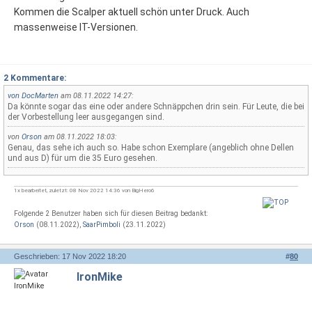
Kommen die Scalper aktuell schön unter Druck. Auch
massenweise IT-Versionen.
2 Kommentare:
von
DocMarten
am 08.11.2022 14:27:
Da könnte sogar das eine oder andere Schnäppchen drin sein. Für Leute, die bei
der Vorbestellung leer ausgegangen sind.
von
Orson
am 08.11.2022 18:03:
Genau, das sehe ich auch so. Habe schon Exemplare (angeblich ohne Dellen
und aus D) für um die 35 Euro gesehen.
1x bearbeitet, zuletzt: 08 Nov 2022 14:36 von BigHero6
Folgende 2 Benutzer haben sich für diesen Beitrag bedankt:
Orson
(08.11.2022),
SaarPimboli
(23.11.2022)
Geschrieben: 17 Nov 2022 18:20
#
80
IronMike