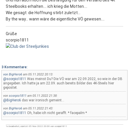
Und nun auch noch die Bestätigung für den Versand des 4K
Steelbooks erhalten.... ich krieg die Motten....
Wie gesagt: die Hoffnung stirbt zuletzt...
By the way... wann wäre die eigentliche VÖ gewesen....
Grüße
scorpio1811
3 Kommentare:
von
BigHero6
am 05.11.2022 20:13:
@scorpio1811
Was meinst Du? Die VÖ war am 22.09.2022, so wie in der DB
angegeben. Ich hatte ja am 22.09. auch bereits Bilder des 4K-Steels hier
gepostet.
von
scorpio1811
am 05.11.2022 21:38:
@BigHero6
das war ironisch gemeint...
von
BigHero6
am 05.11.2022 21:43:
@scorpio1811
Oh, habe ich nicht gerafft. * facepalm *
1x bearbeitet, zuletzt: 05 Nov 2022 20:00 von scorpio1811