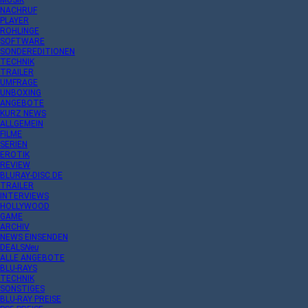
MUSIK
NACHRUF
PLAYER
ROHLINGE
SOFTWARE
SONDEREDITIONEN
TECHNIK
TRAILER
UMFRAGE
UNBOXING
ANGEBOTE
KURZ NEWS
ALLGEMEIN
FILME
SERIEN
EROTIK
REVIEW
BLURAY-DISC.DE
TRAILER
INTERVIEWS
HOLLYWOOD
GAME
ARCHIV
NEWS EINSENDEN
DEALS
Neu
ALLE ANGEBOTE
BLU-RAYS
TECHNIK
SONSTIGES
BLU-RAY PREISE