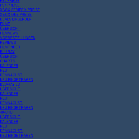
PS5 PREISE
PS4 PREISE
XBOX SERIES X PREISE
XBOX ONE PREISE
DEALS EINSENDEN
FILME
ÜBERSICHT
FILMNEWS
VORBESTELLUNGEN
REVIEWS
FILMFINDER
BLU-RAY
ÜBERSICHT
CHARTS
KALENDER
NEU
DEMNÄCHST
NEU EINGETRAGEN
BLU-RAY 3D
ÜBERSICHT
KALENDER
NEU
DEMNÄCHST
NEU EINGETRAGEN
4K-UHD
ÜBERSICHT
KALENDER
NEU
DEMNÄCHST
NEU EINGETRAGEN