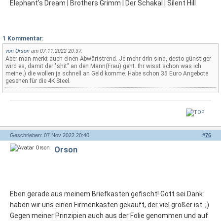
Elephant's Dream | Brothers Grimm | Der Schakal | Silent Hill
1 Kommentar:
von
Orson
am 07.11.2022 20:37:
Aber man merkt auch einen Abwärtstrend. Je mehr drin sind, desto günstiger
wird es, damit der "shit" an den Mann(Frau) geht. Ihr wisst schon was ich
meine ;) die wollen ja schnell an Geld komme. Habe schon 35 Euro Angebote
gesehen für die 4K Steel.
Geschrieben: 07 Nov 2022 20:40
#
76
Orson
Eben gerade aus meinem Briefkasten gefischt! Gott sei Dank
haben wir uns einen Firmenkasten gekauft, der viel größer ist. ;)
Gegen meiner Prinzipien auch aus der Folie genommen und auf