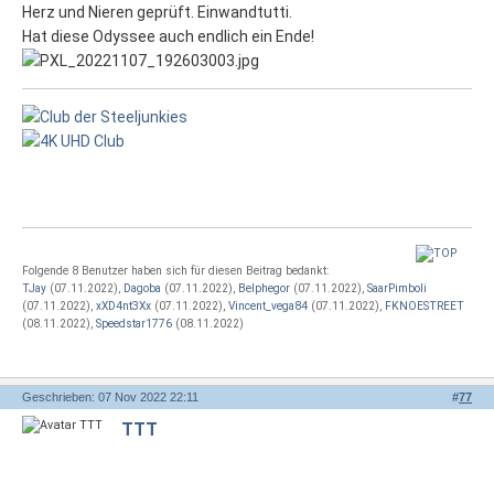
Herz und Nieren geprüft. Einwandtutti.
​​​​​Hat diese Odyssee auch endlich ein Ende!
Folgende 8 Benutzer haben sich für diesen Beitrag bedankt:
TJay
(07.11.2022),
Dagoba
(07.11.2022),
Belphegor
(07.11.2022),
SaarPimboli
(07.11.2022),
xXD4nt3Xx
(07.11.2022),
Vincent_vega84
(07.11.2022),
FKNOESTREET
(08.11.2022),
Speedstar1776
(08.11.2022)
Geschrieben: 07 Nov 2022 22:11
#
77
TTT