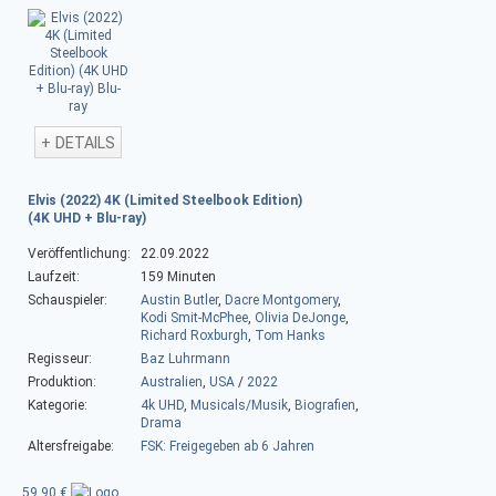
+ DETAILS
Elvis (2022) 4K (Limited Steelbook Edition)
(4K UHD + Blu-ray)
Veröffentlichung:
22.09.2022
Laufzeit:
159 Minuten
Schauspieler:
Austin Butler
,
Dacre Montgomery
,
Kodi Smit-McPhee
,
Olivia DeJonge
,
Richard Roxburgh
,
Tom Hanks
Regisseur:
Baz Luhrmann
Produktion:
Australien
,
USA
/
2022
Kategorie:
4k UHD
,
Musicals/Musik
,
Biografien
,
Drama
Altersfreigabe:
FSK: Freigegeben ab 6 Jahren
59,90 €