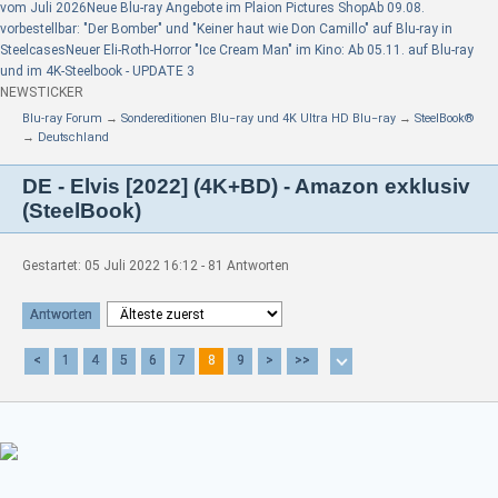
vom Juli 2026
Neue Blu-ray Angebote im Plaion Pictures Shop
Ab 09.08.
vorbestellbar: "Der Bomber" und "Keiner haut wie Don Camillo" auf Blu-ray in
Steelcases
Neuer Eli-Roth-Horror "Ice Cream Man" im Kino: Ab 05.11. auf Blu-ray
und im 4K-Steelbook - UPDATE 3
NEWSTICKER
Blu-ray Forum
→
Sondereditionen Blu−ray und 4K Ultra HD Blu−ray
→
SteelBook®
→
Deutschland
DE - Elvis [2022] (4K+BD) - Amazon exklusiv
(SteelBook)
Gestartet: 05 Juli 2022 16:12 - 81 Antworten
Antworten
<
1
4
5
6
7
8
9
>
>>