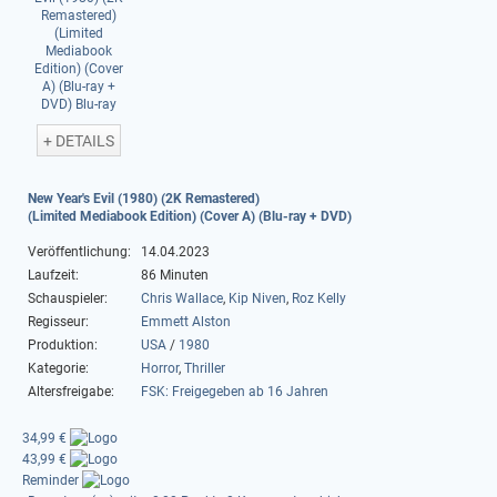
+ DETAILS
New Year's Evil (1980) (2K Remastered)
(Limited Mediabook Edition) (Cover A) (Blu-ray + DVD)
Veröffentlichung:
14.04.2023
Laufzeit:
86 Minuten
Schauspieler:
Chris Wallace
,
Kip Niven
,
Roz Kelly
Regisseur:
Emmett Alston
Produktion:
USA
/
1980
Kategorie:
Horror
,
Thriller
Altersfreigabe:
FSK: Freigegeben ab 16 Jahren
34,99 €
43,99 €
Reminder