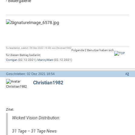
- Bildergalerie
5x bearbeitet, zuletzt: 28 Dez 2022 19:48 von Christian1982
Folgende 2 Benutzer haben sich
für diesen Beitrag bedankt:
Corrigan
(02.12.2021),
MannyMarc
(02.12.2021)
Geschrieben: 02 Dez 2021 18:54
#
2
Christian1982
Zitat:
Wicked Vision Distribution:
31 Tage – 31 Tage News