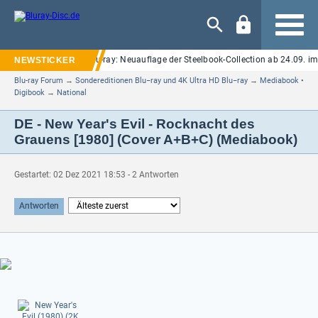
Navigation
Elm Street" auf UHD Blu-ray: Neuauflage der Steelbook-Collection ab 24.09. im 
Blu-ray Forum
→
Sondereditionen Blu−ray und 4K Ultra HD Blu−ray
→
Mediabook •
Digibook
→
National
DE - New Year's Evil - Rocknacht des
Grauens [1980] (Cover A+B+C) (Mediabook)
Gestartet: 02 Dez 2021 18:53 - 2 Antworten
Antworten