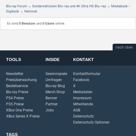
Blu-ray Forum
→
Sondereditionen Blu−ray und 4K Ultra HD Blu−ray
→
Mediabook •
Digibook
→
National
Es sind
0 Benutzer
und
0 Gäste
online.
nach oben
TOOLS
INSIDE
KONTAKT
Newsletter
Gewinnspiele
Kontaktformular
Preisüberwachung
Umfragen
Facebook
Bestellservice
Blu-ray Blog
X
Blu-ray Preise
Merch-Shop
Mediadaten
PS4 Preise
Banner
Impressum
PS5 Preise
Partner
Mitwirkende
XBox One Preise
Jobs
AGB
XBox Series X Preise
Datenschutz
Datenschutz Optionen
TAGS