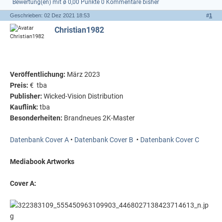
Bewertung(en) mit ø 0,00 Punkte
0 Kommentare bisher
Geschrieben: 02 Dez 2021 18:53
#
1
Christian1982
Veröffentlichung:
März 2023
Preis:
€ tba
Publisher:
Wicked-Vision Distribution
Kauflink:
tba
Besonderheiten:
Brandneues 2K-Master
Datenbank Cover A
•
Datenbank Cover B
•
Datenbank Cover C
Mediabook Artworks
Cover A: