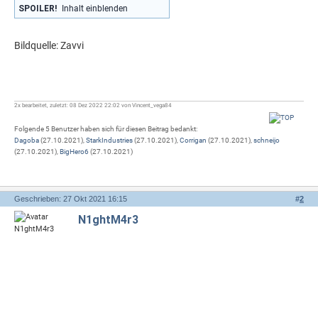
SPOILER!
Inhalt einblenden
Bildquelle: Zavvi
2x bearbeitet, zuletzt: 08 Dez 2022 22:02 von Vincent_vega84
Folgende 5 Benutzer haben sich für diesen Beitrag bedankt:
Dagoba
(27.10.2021),
StarkIndustries
(27.10.2021),
Corrigan
(27.10.2021),
schneijo
(27.10.2021),
BigHero6
(27.10.2021)
Geschrieben: 27 Okt 2021 16:15
#
2
N1ghtM4r3