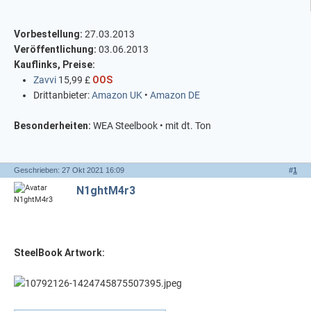
Vorbestellung:
27.03.2013
Veröffentlichung:
03.06.2013
Kauflinks, Preise:
Zavvi
15,99 £
OOS
Drittanbieter:
Amazon UK
•
Amazon DE
Besonderheiten:
WEA Steelbook • mit dt. Ton
Geschrieben: 27 Okt 2021 16:09
#
1
N1ghtM4r3
SteelBook Artwork: