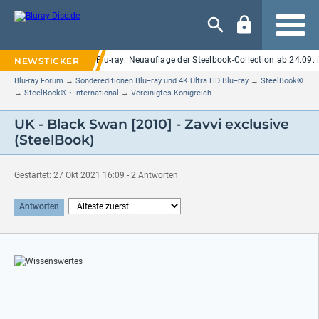
Navigation
n Elm Street" auf UHD Blu-ray: Neuauflage der Steelbook-Collection ab 24.09. i
Blu-ray Forum
→
Sondereditionen Blu−ray und 4K Ultra HD Blu−ray
→
SteelBook®
→
SteelBook® • International
→
Vereinigtes Königreich
UK - Black Swan [2010] - Zavvi exclusive
(SteelBook)
Gestartet: 27 Okt 2021 16:09 - 2 Antworten
Antworten