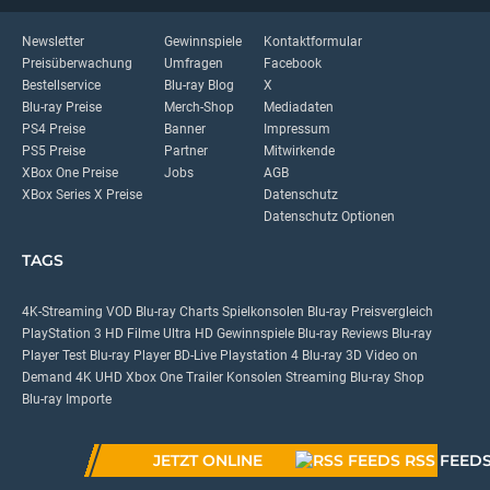
Newsletter
Gewinnspiele
Kontaktformular
Preisüberwachung
Umfragen
Facebook
Bestellservice
Blu-ray Blog
X
Blu-ray Preise
Merch-Shop
Mediadaten
PS4 Preise
Banner
Impressum
PS5 Preise
Partner
Mitwirkende
XBox One Preise
Jobs
AGB
XBox Series X Preise
Datenschutz
Datenschutz Optionen
TAGS
4K-Streaming
VOD
Blu-ray Charts
Spielkonsolen
Blu-ray Preisvergleich
PlayStation 3
HD Filme
Ultra HD
Gewinnspiele
Blu-ray Reviews
Blu-ray
Player Test
Blu-ray Player
BD-Live
Playstation 4
Blu-ray 3D
Video on
Demand
4K UHD
Xbox One
Trailer
Konsolen
Streaming
Blu-ray Shop
Blu-ray Importe
JETZT ONLINE
RSS FEED