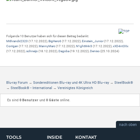
Folgende 10 Benutzer haben sich für diesen Beitrag bedankt:
Mithrandir2320
(17.12.2022),
BigHero6
(17.12.2022),
Einstein_Junior
(17.12.2022),
Corrigan
(17.12.2022),
MannyMarc
(17.12.2022),
N1ghtM4r3
(17.12.2022),
xXD4nt3Xx
(17.12.2022),
schneijo
(18.12.2022),
Dagoba
(19.12.2022),
Deniso
(25.10.2024)
Blu-ray Forum
→
Sondereditionen Blu−ray und 4K Ultra HD Blu−ray
→
SteelBook®
→
SteelBook® • International
→
Vereinigtes Königreich
Es sind
0 Benutzer
und
0 Gäste
online.
nach oben
TOOLS
INSIDE
KONTAKT