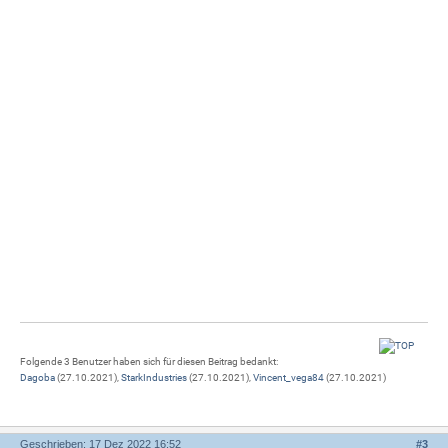
Folgende 3 Benutzer haben sich für diesen Beitrag bedankt:
Dagoba
(27.10.2021),
StarkIndustries
(27.10.2021),
Vincent_vega84
(27.10.2021)
Geschrieben: 17 Dez 2022 16:52
#
3