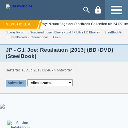
Navigation
Elm Street" auf UHD Blu-ray: Neuauflage der Steelbook-Collection ab 24.09. im 
Blu-ray Forum
→
Sondereditionen Blu−ray und 4K Ultra HD Blu−ray
→
SteelBook®
→
SteelBook® • International
→
Asien
JP - G.I. Joe: Retaliation [2013] (BD+DVD)
(SteelBook)
Gestartet: 16 Aug 2013 08:46 - 4 Antworten
Antworten