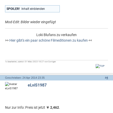
SPOILER!
Inhalt einblenden
Mod-Edit: Bilder wieder eingefügt
Loki Blufans zu verkaufen
>>
Hier gibt's ein paar schöne Filmeditionen zu kaufen
<<
1x bearbeitet, zuletzt: 01 März 2023 18:27 von Corrigan
Geschrieben: 24 Apr 2014 23:35
#
4
eLviS1987
Nur zur Info: Preis ist jetzt
￥ 2,462
.