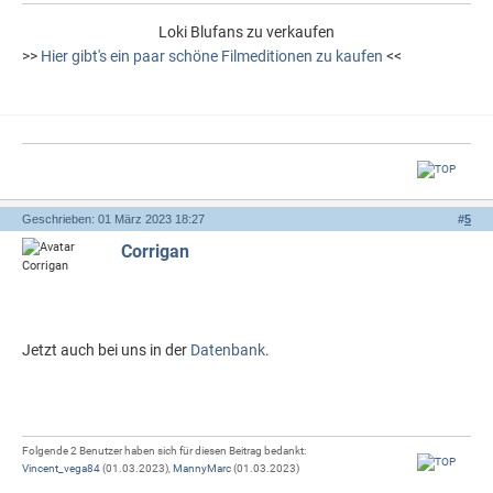
Loki Blufans zu verkaufen
>>
Hier gibt's ein paar schöne Filmeditionen zu kaufen
<<
Geschrieben: 01 März 2023 18:27
#
5
Corrigan
Jetzt auch bei uns in der
Datenbank
.
Folgende 2 Benutzer haben sich für diesen Beitrag bedankt:
Vincent_vega84
(01.03.2023),
MannyMarc
(01.03.2023)