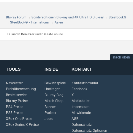
Blu-ray Forum
→
Sondereditionen Blu−ray und 4K Ultra HD Blu−ray
→
SteelBook®
→
SteelBook® • International
→
Asien
Es sind
0 Benutzer
und
0 Gäste
online.
nach oben
TOOLS
INSIDE
KONTAKT
Newsletter
Gewinnspiele
Kontaktformular
Preisüberwachung
Umfragen
Facebook
Bestellservice
Blu-ray Blog
X
Blu-ray Preise
Merch-Shop
Mediadaten
PS4 Preise
Banner
Impressum
PS5 Preise
Partner
Mitwirkende
XBox One Preise
Jobs
AGB
XBox Series X Preise
Datenschutz
Datenschutz Optionen