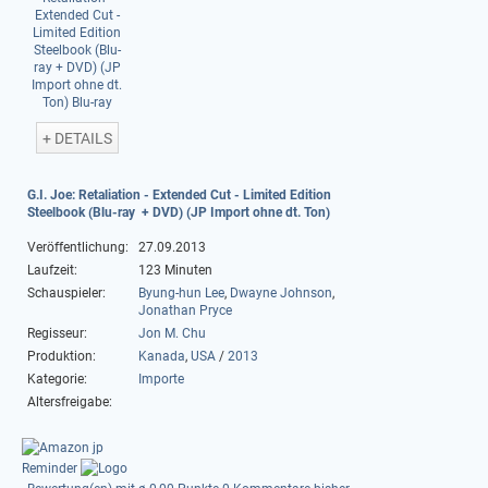
+ DETAILS
G.I. Joe: Retaliation - Extended Cut - Limited Edition
Steelbook (Blu-ray + DVD) (JP Import ohne dt. Ton)
Veröffentlichung:
27.09.2013
Laufzeit:
123 Minuten
Schauspieler:
Byung-hun Lee
,
Dwayne Johnson
,
Jonathan Pryce
Regisseur:
Jon M. Chu
Produktion:
Kanada
,
USA
/
2013
Kategorie:
Importe
Altersfreigabe:
Reminder