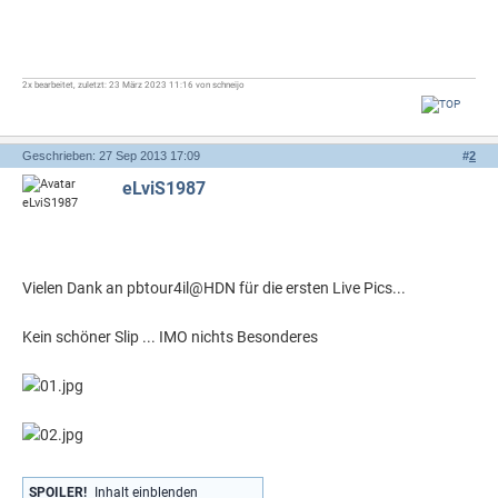
2x bearbeitet, zuletzt: 23 März 2023 11:16 von schneijo
Geschrieben: 27 Sep 2013 17:09
#
2
eLviS1987
Vielen Dank an pbtour4il@HDN für die ersten Live Pics...
Kein schöner Slip ... IMO nichts Besonderes
SPOILER!
Inhalt einblenden