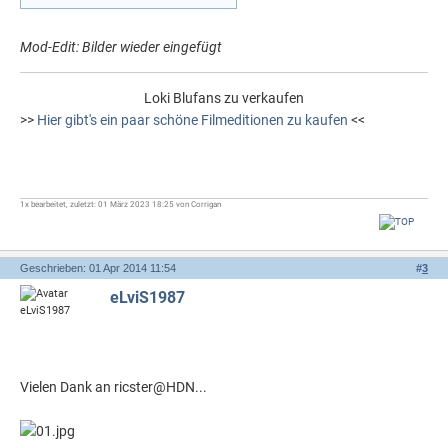
Mod-Edit: Bilder wieder eingefügt
Loki Blufans zu verkaufen
>>
Hier gibt's ein paar schöne Filmeditionen zu kaufen
<<
1x bearbeitet, zuletzt: 01 März 2023 18:25 von Corrigan
Geschrieben: 01 Apr 2014 11:54
#
3
eLviS1987
Vielen Dank an ricster@HDN...