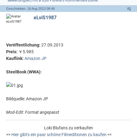
Bewertung(en) mit ø 0,00 Punkte
0 Kommentare bisher
Geschrieben: 16 Aug 2013 08:46
#
1
eLviS1987
Veröffentlichung:
27.09.2013
Preis:
￥5.985
Kauflink:
Amazon JP
SteelBook (WWA):
Bildquelle: Amazon JP
Mod-Edit: Format angepasst
Loki Blufans zu verkaufen
>>
Hier gibt's ein paar schöne Filmeditionen zu kaufen
<<