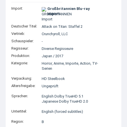
Import:
Großbritannien Blu-ray
Import
Deutscher Titel:
Attack on Titan: Staffel 2
Vertrieb:
Crunchyroll, LLC
Schauspieler:
-
Regisseur:
Diverse Regisseure
Produktion:
Japan
/
2017
Kategorie:
Horror
,
Anime
,
Importe
,
Action
,
TV-
Serien
Verpackung:
HD Steelbook
Altersfreigabe:
Ungeprüft
Sprachen:
English Dolby TrueHD 5.1
Japanese Dolby TrueHD 2.0
Untertitel:
English (forced subtitles)
Region:
B