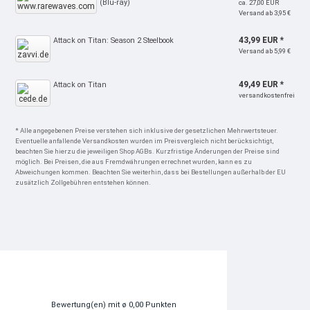
(Blu-ray)
ca. 27,00 EUR
Versand ab 3,95 €
43,99 EUR *
Attack on Titan: Season 2 Steelbook
Versand ab 5,99 €
49,49 EUR *
Attack on Titan
versandkostenfrei
* Alle angegebenen Preise verstehen sich inklusive der gesetzlichen Mehrwertsteuer.
Eventuelle anfallende Versandkosten wurden im Preisvergleich nicht berücksichtigt,
beachten Sie hierzu die jeweiligen Shop AGBs. Kurzfristige Änderungen der Preise sind
möglich. Bei Preisen, die aus Fremdwährungen errechnet wurden, kann es zu
Abweichungen kommen. Beachten Sie weiterhin, dass bei Bestellungen außerhalb der EU
zusätzlich Zollgebühren entstehen können.
Bewertung(en)
mit ø 0,00 Punkten