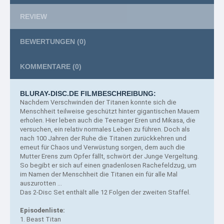
REVIEW
BEWERTUNGEN
(0)
KOMMENTARE
(0)
BLURAY-DISC.DE FILMBESCHREIBUNG:
Nachdem Verschwinden der Titanen konnte sich die
Menschheit teilweise geschützt hinter gigantischen Mauern
erholen.
Hier leben auch die Teenager Eren und Mikasa, die
versuchen, ein relativ normales Leben zu führen. Doch als
nach 100 Jahren der Ruhe die Titanen zurückkehren und
erneut für Chaos und Verwüstung sorgen, dem auch die
Mutter Erens zum Opfer fällt, schwört der Junge Vergeltung.
So begibt er sich auf einen gnadenlosen Rachefeldzug, um
im Namen der Menschheit die Titanen ein für alle Mal
auszurotten ...
Das 2-Disc Set enthält alle 12 Folgen der zweiten Staffel.
Episodenliste:
1. Beast Titan