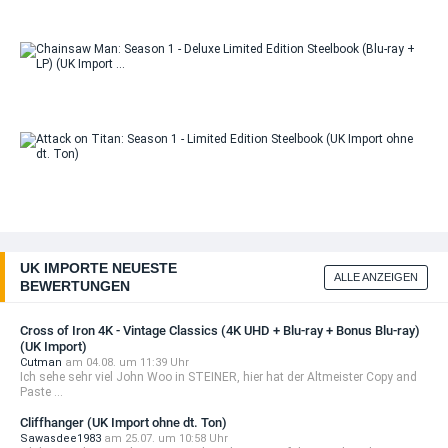
II 
Import
Li
ohne dt.
Edi
Ton)
St
(4
Ch
+ B
Ma
(U
Se
Imp
- D
Li
Edi
Att
St
Tit
(Bl
Se
LP
- L
Im
Edi
St
(U
UK IMPORTE NEUESTE
ALLE ANZEIGEN
Im
BEWERTUNGEN
ohn
To
Cross of Iron 4K - Vintage Classics (4K UHD + Blu-ray + Bonus Blu-ray)
(UK Import)
Cutman
am 04.08. um 11:39 Uhr
Ich sehe sehr viel John Woo in STEINER, hier hat der Altmeister Copy and
Paste ...
Cliffhanger (UK Import ohne dt. Ton)
Sawasdee1983
am 25.07. um 10:58 Uhr