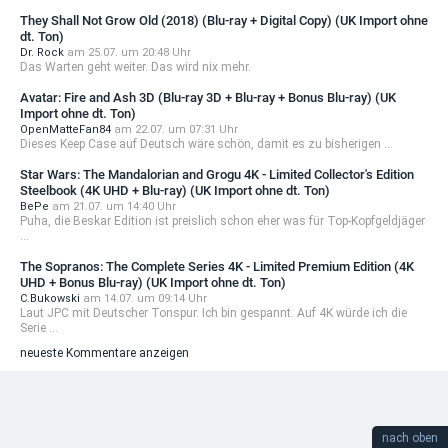
They Shall Not Grow Old (2018) (Blu-ray + Digital Copy) (UK Import ohne
dt. Ton)
Dr. Rock
am 25.07. um 20:48 Uhr
Das Warten geht weiter. Das wird nix mehr.
Avatar: Fire and Ash 3D (Blu-ray 3D + Blu-ray + Bonus Blu-ray) (UK
Import ohne dt. Ton)
OpenMatteFan84
am 22.07. um 07:31 Uhr
Dieses Keep Case auf Deutsch wäre schön, damit es zu bisherigen ...
Star Wars: The Mandalorian and Grogu 4K - Limited Collector's Edition
Steelbook (4K UHD + Blu-ray) (UK Import ohne dt. Ton)
BePe
am 21.07. um 14:40 Uhr
Puha, die Beskar Edition ist preislich schon eher was für Top-Kopfgeldjäger
...
The Sopranos: The Complete Series 4K - Limited Premium Edition (4K
UHD + Bonus Blu-ray) (UK Import ohne dt. Ton)
C.Bukowski
am 14.07. um 09:14 Uhr
Laut JPC mit Deutscher Tonspur. Ich bin gespannt. Auf 4K würde ich die
Serie ...
neueste Kommentare anzeigen
nach oben