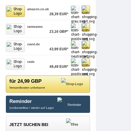
amazon.co.uk
28,39 EUR*
rarewaves
23,16 GBP*
zavvi.de
43,99 EUR*
cede
49,49 EUR*
für 24,99 GBP
Versandkosten unbekannt
Reminder
(vor)bestellbar / wieder auf Lager
JETZT SUCHEN BEI