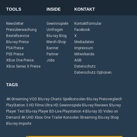
TOOLS
INSIDE
KONTAKT
Newsletter
Gewinnspiele
Kontaktformular
Preisüberwachung
Umfragen
Facebook
Bestellservice
Blu-ray Blog
X
Blu-ray Preise
Merch-Shop
Mediadaten
PS4 Preise
Banner
Impressum
PS5 Preise
Partner
Mitwirkende
XBox One Preise
Jobs
AGB
XBox Series X Preise
Datenschutz
Datenschutz Optionen
TAGS
4K-Streaming
VOD
Blu-ray Charts
Spielkonsolen
Blu-ray Preisvergleich
PlayStation 3
HD Filme
Ultra HD
Gewinnspiele
Blu-ray Reviews
Blu-ray
Player Test
Blu-ray Player
BD-Live
Playstation 4
Blu-ray 3D
Video on
Demand
4K UHD
Xbox One
Trailer
Konsolen
Streaming
Blu-ray Shop
Blu-ray Importe