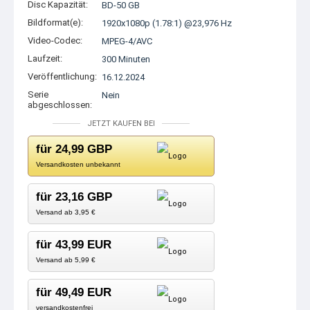
Disc Kapazität:
BD-50 GB
Bildformat(e):
1920x1080p (1.78:1) @23,976 Hz
Video-Codec:
MPEG-4/AVC
Laufzeit:
300 Minuten
Veröffentlichung:
16.12.2024
Serie
Nein
abgeschlossen:
JETZT KAUFEN BEI
für 24,99 GBP
Versandkosten unbekannt
für 23,16 GBP
Versand ab 3,95 €
für 43,99 EUR
Versand ab 5,99 €
für 49,49 EUR
versandkostenfrei