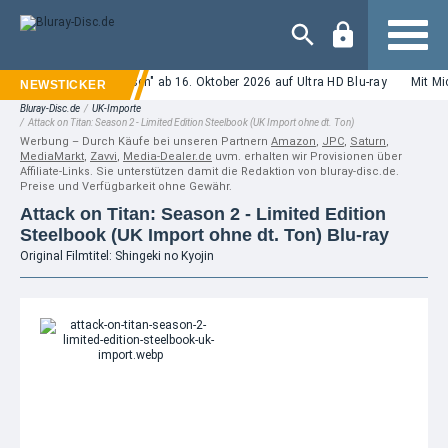
Navigation
Score" und "Diabolisch" ab 16. Oktober 2026 auf Ultra HD Blu-ray
Mit Micha
Bluray-Disc.de
/
UK-Importe
/
Attack on Titan: Season 2 - Limited Edition Steelbook (UK Import ohne dt. Ton)
Werbung – Durch Käufe bei unseren Partnern
Amazon
,
JPC
,
Saturn
,
MediaMarkt
,
Zavvi
,
Media-Dealer.de
uvm. erhalten wir Provisionen über
Affiliate-Links. Sie unterstützen damit die Redaktion von bluray-disc.de.
Preise und Verfügbarkeit ohne Gewähr.
Attack on Titan: Season 2 - Limited Edition
Steelbook (UK Import ohne dt. Ton) Blu-ray
Original Filmtitel: Shingeki no Kyojin