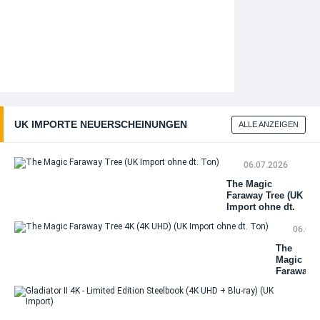
UK IMPORTE NEUERSCHEINUNGEN
ALLE ANZEIGEN
06.07.2026
The Magic
Faraway Tree (UK
Import ohne dt.
Ton)
06.07.
The
Magic
Faraway
Tree 4K
(4K
UHD)
Gla
(UK