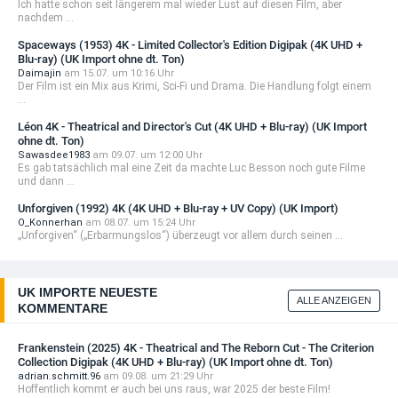
Ich hatte schon seit längerem mal wieder Lust auf diesen Film, aber
nachdem ...
Spaceways (1953) 4K - Limited Collector's Edition Digipak (4K UHD +
Blu-ray) (UK Import ohne dt. Ton)
Daimajin
am 15.07. um 10:16 Uhr
Der Film ist ein Mix aus Krimi, Sci-Fi und Drama. Die Handlung folgt einem
...
Léon 4K - Theatrical and Director's Cut (4K UHD + Blu-ray) (UK Import
ohne dt. Ton)
Sawasdee1983
am 09.07. um 12:00 Uhr
Es gab tatsächlich mal eine Zeit da machte Luc Besson noch gute Filme
und dann ...
Unforgiven (1992) 4K (4K UHD + Blu-ray + UV Copy) (UK Import)
O_Konnerhan
am 08.07. um 15:24 Uhr
„Unforgiven“ („Erbarmungslos“) überzeugt vor allem durch seinen ...
UK IMPORTE NEUESTE
ALLE ANZEIGEN
KOMMENTARE
Frankenstein (2025) 4K - Theatrical and The Reborn Cut - The Criterion
Collection Digipak (4K UHD + Blu-ray) (UK Import ohne dt. Ton)
adrian.schmitt.96
am 09.08. um 21:29 Uhr
Hoffentlich kommt er auch bei uns raus, war 2025 der beste Film!