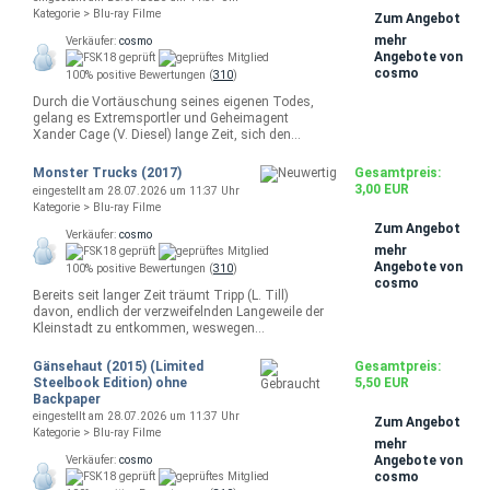
Kategorie > Blu-ray Filme
Zum Angebot
mehr
Verkäufer:
cosmo
Angebote von
cosmo
100% positive Bewertungen (
310
)
Durch die Vortäuschung seines eigenen Todes,
gelang es Extremsportler und Geheimagent
Xander Cage (V. Diesel) lange Zeit, sich den…
Monster Trucks (2017)
Gesamtpreis:
3,00 EUR
eingestellt am 28.07.2026 um 11:37 Uhr
Kategorie > Blu-ray Filme
Zum Angebot
Verkäufer:
cosmo
mehr
Angebote von
100% positive Bewertungen (
310
)
cosmo
Bereits seit langer Zeit träumt Tripp (L. Till)
davon, endlich der verzweifelnden Langeweile der
Kleinstadt zu entkommen, weswegen…
Gänsehaut (2015) (Limited
Gesamtpreis:
Steelbook Edition) ohne
5,50 EUR
Backpaper
eingestellt am 28.07.2026 um 11:37 Uhr
Zum Angebot
Kategorie > Blu-ray Filme
mehr
Angebote von
Verkäufer:
cosmo
cosmo