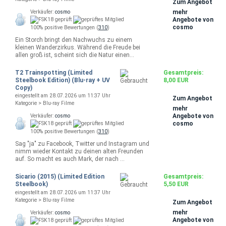
Zum Angebot
mehr
Verkäufer:
cosmo
Angebote von
cosmo
100% positive Bewertungen (
310
)
Ein Storch bringt den Nachwuchs zu einem
kleinen Wanderzirkus. Während die Freude bei
allen groß ist, scheint sich die Natur einen…
T2 Trainspotting (Limited
Gesamtpreis:
Steelbook Edition) (Blu-ray + UV
8,00 EUR
Copy)
eingestellt am 28.07.2026 um 11:37 Uhr
Zum Angebot
Kategorie > Blu-ray Filme
mehr
Angebote von
Verkäufer:
cosmo
cosmo
100% positive Bewertungen (
310
)
Sag "ja" zu Facebook, Twitter und Instagram und
nimm wieder Kontakt zu deinen alten Freunden
auf. So macht es auch Mark, der nach …
Sicario (2015) (Limited Edition
Gesamtpreis:
Steelbook)
5,50 EUR
eingestellt am 28.07.2026 um 11:37 Uhr
Kategorie > Blu-ray Filme
Zum Angebot
mehr
Verkäufer:
cosmo
Angebote von