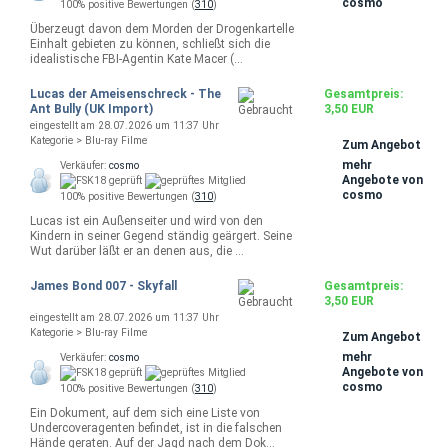
cosmo
100% positive Bewertungen (
310
)
Überzeugt davon dem Morden der Drogenkartelle
Einhalt gebieten zu können, schließt sich die
idealistische FBI-Agentin Kate Macer (…
Lucas der Ameisenschreck - The
Gesamtpreis:
Ant Bully (UK Import)
3,50 EUR
eingestellt am 28.07.2026 um 11:37 Uhr
Kategorie > Blu-ray Filme
Zum Angebot
mehr
Verkäufer:
cosmo
Angebote von
cosmo
100% positive Bewertungen (
310
)
Lucas ist ein Außenseiter und wird von den
Kindern in seiner Gegend ständig geärgert. Seine
Wut darüber läßt er an denen aus, die …
James Bond 007 - Skyfall
Gesamtpreis:
3,50 EUR
eingestellt am 28.07.2026 um 11:37 Uhr
Kategorie > Blu-ray Filme
Zum Angebot
mehr
Verkäufer:
cosmo
Angebote von
cosmo
100% positive Bewertungen (
310
)
Ein Dokument, auf dem sich eine Liste von
Undercoveragenten befindet, ist in die falschen
Hände geraten. Auf der Jagd nach dem Dok…