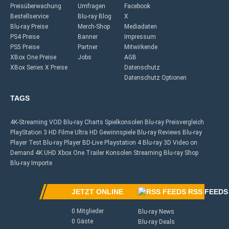
Preisüberwachung
Umfragen
Facebook
Bestellservice
Blu-ray Blog
X
Blu-ray Preise
Merch-Shop
Mediadaten
PS4 Preise
Banner
Impressum
PS5 Preise
Partner
Mitwirkende
XBox One Preise
Jobs
AGB
XBox Series X Preise
Datenschutz
Datenschutz Optionen
TAGS
4K-Streaming
VOD
Blu-ray Charts
Spielkonsolen
Blu-ray Preisvergleich
PlayStation 3
HD Filme
Ultra HD
Gewinnspiele
Blu-ray Reviews
Blu-ray
Player Test
Blu-ray Player
BD-Live
Playstation 4
Blu-ray 3D
Video on
Demand
4K UHD
Xbox One
Trailer
Konsolen
Streaming
Blu-ray Shop
Blu-ray Importe
JETZT ONLINE
RSS FEEDS
0 Mitglieder
Blu-ray News
0 Gäste
Blu-ray Deals