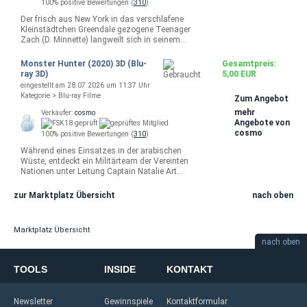
100% positive Bewertungen (
310
)
Der frisch aus New York in das verschlafene
Kleinstädtchen Greendale gezogene Teenager
Zach (D. Minnette) langweilt sich in seinem…
Monster Hunter (2020) 3D (Blu-
Gesamtpreis:
ray 3D)
5,00 EUR
eingestellt am 28.07.2026 um 11:37 Uhr
Kategorie > Blu-ray Filme
Zum Angebot
mehr
Verkäufer:
cosmo
Angebote von
cosmo
100% positive Bewertungen (
310
)
Während eines Einsatzes in der arabischen
Wüste, entdeckt ein Militärteam der Vereinten
Nationen unter Leitung Captain Natalie Art…
zur Marktplatz Übersicht
nach oben
Marktplatz Übersicht
nach oben
TOOLS
INSIDE
KONTAKT
Newsletter
Gewinnspiele
Kontaktformular