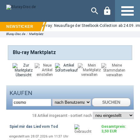
Navigation
Elm Street" auf UHD Blu-ray: Neuauflage der Steelbook-Collection ab 24.09. im 
Bluray-Disc.de
/
Marktplatz
Blu-ray Marktplatz
KAUFEN
SUCHEN
18 Artikel insgesamt - sortiert nach
Spiel mir das Lied vom Tod
Gesamtpreis:
3,50 EUR
eingestellt am 28.07.2026 um 11:37 Uhr