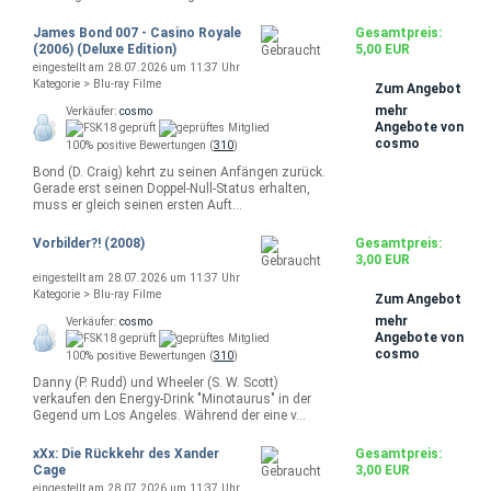
James Bond 007 - Casino Royale
Gesamtpreis:
(2006) (Deluxe Edition)
5,00 EUR
eingestellt am 28.07.2026 um 11:37 Uhr
Kategorie > Blu-ray Filme
Zum Angebot
mehr
Verkäufer:
cosmo
Angebote von
cosmo
100% positive Bewertungen (
310
)
Bond (D. Craig) kehrt zu seinen Anfängen zurück.
Gerade erst seinen Doppel-Null-Status erhalten,
muss er gleich seinen ersten Auft…
Vorbilder?! (2008)
Gesamtpreis:
3,00 EUR
eingestellt am 28.07.2026 um 11:37 Uhr
Kategorie > Blu-ray Filme
Zum Angebot
mehr
Verkäufer:
cosmo
Angebote von
cosmo
100% positive Bewertungen (
310
)
Danny (P. Rudd) und Wheeler (S. W. Scott)
verkaufen den Energy-Drink "Minotaurus" in der
Gegend um Los Angeles. Während der eine v…
xXx: Die Rückkehr des Xander
Gesamtpreis:
Cage
3,00 EUR
eingestellt am 28.07.2026 um 11:37 Uhr