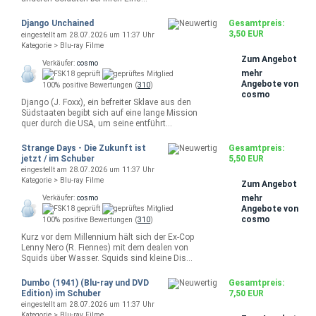
Django Unchained
Gesamtpreis:
3,50 EUR
eingestellt am 28.07.2026 um 11:37 Uhr
Kategorie > Blu-ray Filme
Zum Angebot
Verkäufer:
cosmo
mehr
Angebote von
100% positive Bewertungen (
310
)
cosmo
Django (J. Foxx), ein befreiter Sklave aus den
Südstaaten begibt sich auf eine lange Mission
quer durch die USA, um seine entführt…
Strange Days - Die Zukunft ist
Gesamtpreis:
jetzt / im Schuber
5,50 EUR
eingestellt am 28.07.2026 um 11:37 Uhr
Kategorie > Blu-ray Filme
Zum Angebot
mehr
Verkäufer:
cosmo
Angebote von
cosmo
100% positive Bewertungen (
310
)
Kurz vor dem Millennium hält sich der Ex-Cop
Lenny Nero (R. Fiennes) mit dem dealen von
Squids über Wasser. Squids sind kleine Dis…
Dumbo (1941) (Blu-ray und DVD
Gesamtpreis:
Edition) im Schuber
7,50 EUR
eingestellt am 28.07.2026 um 11:37 Uhr
Kategorie > Blu-ray Filme