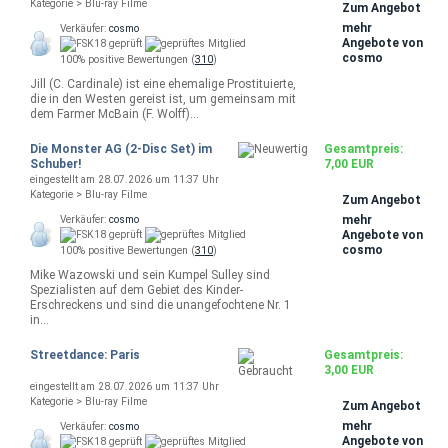
Kategorie > Blu-ray Filme
Zum Angebot
mehr
Verkäufer:
cosmo
Angebote von
cosmo
100% positive Bewertungen (
310
)
Jill (C. Cardinale) ist eine ehemalige Prostituierte,
die in den Westen gereist ist, um gemeinsam mit
dem Farmer McBain (F. Wolff)…
Die Monster AG (2-Disc Set) im
Gesamtpreis:
Schuber!
7,00 EUR
eingestellt am 28.07.2026 um 11:37 Uhr
Kategorie > Blu-ray Filme
Zum Angebot
mehr
Verkäufer:
cosmo
Angebote von
cosmo
100% positive Bewertungen (
310
)
Mike Wazowski und sein Kumpel Sulley sind
Spezialisten auf dem Gebiet des Kinder-
Erschreckens und sind die unangefochtene Nr. 1
in…
Streetdance: Paris
Gesamtpreis:
3,00 EUR
eingestellt am 28.07.2026 um 11:37 Uhr
Kategorie > Blu-ray Filme
Zum Angebot
mehr
Verkäufer:
cosmo
Angebote von