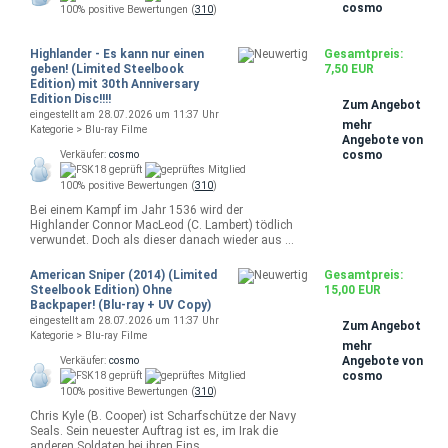
cosmo
100% positive Bewertungen (
310
)
Highlander - Es kann nur einen
Gesamtpreis:
geben! (Limited Steelbook
7,50 EUR
Edition) mit 30th Anniversary
Edition Disc!!!!
Zum Angebot
eingestellt am 28.07.2026 um 11:37 Uhr
mehr
Kategorie > Blu-ray Filme
Angebote von
cosmo
Verkäufer:
cosmo
100% positive Bewertungen (
310
)
Bei einem Kampf im Jahr 1536 wird der
Highlander Connor MacLeod (C. Lambert) tödlich
verwundet. Doch als dieser danach wieder aus …
American Sniper (2014) (Limited
Gesamtpreis:
Steelbook Edition) Ohne
15,00 EUR
Backpaper! (Blu-ray + UV Copy)
eingestellt am 28.07.2026 um 11:37 Uhr
Zum Angebot
Kategorie > Blu-ray Filme
mehr
Angebote von
Verkäufer:
cosmo
cosmo
100% positive Bewertungen (
310
)
Chris Kyle (B. Cooper) ist Scharfschütze der Navy
Seals. Sein neuester Auftrag ist es, im Irak die
anderen Soldaten bei ihren Eins…