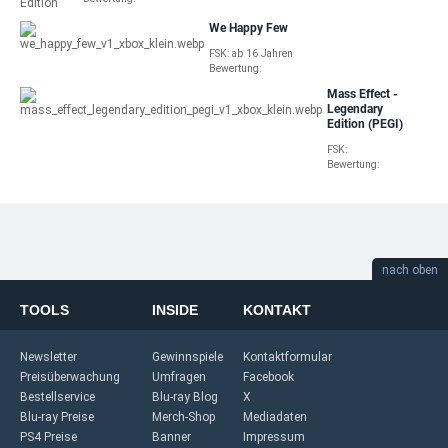
We Happy Few
FSK: ab 16 Jahren
Bewertung:
Mass Effect -
Legendary
Edition (PEGI)
FSK:
Bewertung:
nach oben
TOOLS
INSIDE
KONTAKT
Newsletter
Gewinnspiele
Kontaktformular
Preisüberwachung
Umfragen
Facebook
Bestellservice
Blu-ray Blog
X
Blu-ray Preise
Merch-Shop
Mediadaten
PS4 Preise
Banner
Impressum