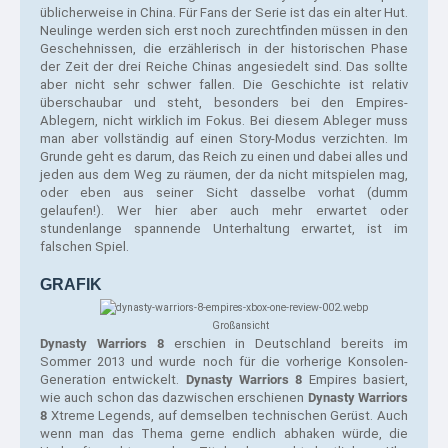
üblicherweise in China. Für Fans der Serie ist das ein alter Hut. 
Neulinge werden sich erst noch zurechtfinden müssen in den 
Geschehnissen, die erzählerisch in der historischen Phase 
der Zeit der drei Reiche Chinas angesiedelt sind. Das sollte 
aber nicht sehr schwer fallen. Die Geschichte ist relativ 
überschaubar und steht, besonders bei den Empires-
Ablegern, nicht wirklich im Fokus. Bei diesem Ableger muss 
man aber vollständig auf einen Story-Modus verzichten. Im 
Grunde geht es darum, das Reich zu einen und dabei alles und 
jeden aus dem Weg zu räumen, der da nicht mitspielen mag, 
oder eben aus seiner Sicht dasselbe vorhat (dumm 
gelaufen!). Wer hier aber auch mehr erwartet oder 
stundenlange spannende Unterhaltung erwartet, ist im 
falschen Spiel.
GRAFIK
Großansicht
Dynasty Warriors 8
 erschien in Deutschland bereits im 
Sommer 2013 und wurde noch für die vorherige Konsolen-
Generation entwickelt. 
Dynasty Warriors 8
 Empires basiert, 
wie auch schon das dazwischen erschienen 
Dynasty Warriors 
8
 Xtreme Legends, auf demselben technischen Gerüst. Auch 
wenn man das Thema gerne endlich abhaken würde, die 