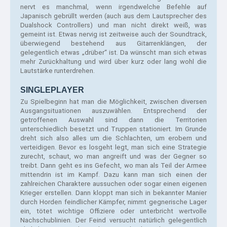
nervt es manchmal, wenn irgendwelche Befehle auf 
Japanisch gebrüllt werden (auch aus dem Lautsprecher des 
Dualshock Controllers) und man nicht direkt weiß, was 
gemeint ist. Etwas nervig ist zeitweise auch der Soundtrack, 
überwiegend bestehend aus Gitarrenklängen, der 
gelegentlich etwas „drüber“ ist. Da wünscht man sich etwas 
mehr Zurückhaltung und wird über kurz oder lang wohl die 
Lautstärke runterdrehen.
SINGLEPLAYER
Zu Spielbeginn hat man die Möglichkeit, zwischen diversen 
Ausgangsituationen auszuwählen. Entsprechend der 
getroffenen Auswahl sind dann die Territorien 
unterschiedlich besetzt und Truppen stationiert. Im Grunde 
dreht sich also alles um die Schlachten, um erobern und 
verteidigen. Bevor es losgeht legt, man sich eine Strategie 
zurecht, schaut, wo man angreift und was der Gegner so 
treibt. Dann geht es ins Gefecht, wo man als Teil der Armee 
mittendrin ist im Kampf. Dazu kann man sich einen der 
zahlreichen Charaktere aussuchen oder sogar einen eigenen 
Krieger erstellen. Dann kloppt man sich in bekannter Manier 
durch Horden feindlicher Kämpfer, nimmt gegnerische Lager 
ein, tötet wichtige Offiziere oder unterbricht wertvolle 
Nachschublinien. Der Feind versucht natürlich gelegentlich 