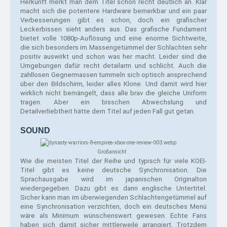
Herkunft merkt man dem Titel schon recht deutlich an. Klar 
macht sich die potentere Hardware bemerkbar und ein paar 
Verbesserungen gibt es schon, doch ein grafischer 
Leckerbissen sieht anders aus. Das grafische Fundament 
bietet volle 1080p-Auflösung und eine enorme Sichtweite, 
die sich besonders im Massengetümmel der Schlachten sehr 
positiv auswirkt und schon was her macht. Leider sind die 
Umgebungen dafür recht detailarm und schlicht. Auch die 
zahllosen Gegnermassen tummeln sich optisch ansprechend 
über den Bildschirm, leider alles Klone. Und damit wird hier 
wirklich nicht bemängelt, dass alle brav die gleiche Uniform 
tragen. Aber ein bisschen Abwechslung und 
Detailverliebtheit hätte dem Titel auf jeden Fall gut getan. 
SOUND
Großansicht
Wie die meisten Titel der Reihe und typisch für viele KOEI-
Titel gibt es keine deutsche Synchronisation. Die 
Sprachausgabe wird im japanischen Originalton 
wiedergegeben. Dazu gibt es dann englische Untertitel. 
Sicher kann man im überwiegenden Schlachtengetümmel auf 
eine Synchronisation verzichten, doch ein deutsches Menü 
wäre als Minimum wünschenswert gewesen. Echte Fans 
haben sich damit sicher mittlerweile arrangiert. Trotzdem 