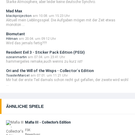
Starke Atmosphere, aber leider keine deutsche Synchro.
Mad Max
blackprojection
am 10.08. um 15:23 Uhr
Aktuell mein Lieblingsspiel. Die Aufgaben mögen mit der Zeit etwas
monoton ...
Biomutant
Hitman
am 20.04. um 09:12 Uhr
Wird das jemals fertig???
Resident Evil 3 - Sticker Pack Edition (PEGI)
ozeanmartin
am 07.04. um 23:41 Uhr
hammergeiles remake,auch wenns zu kurz ist!
Ori and the Will of the Wisps - Collector´s Edition
ToasterMarcel
am 07.01. um 11:21 Uhr
Mir hat der erste Teil damals schon recht gut gefallen, der zweite wird wohl
...
ÄHNLICHE SPIELE
Mafia III - Collector's Edition
FSK:
Bewertung: