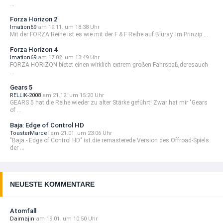
...
Forza Horizon 2
Imation69
am 19.11. um 18:38 Uhr
Mit der FORZA Reihe ist es wie mit der F & F Reihe auf Bluray. Im Prinzip ...
Forza Horizon 4
Imation69
am 17.02. um 13:49 Uhr
FORZA HORIZON bietet einen wirklich extrem großen Fahrspaß,deresauch
...
Gears 5
RELLIK-2008
am 21.12. um 15:20 Uhr
GEARS 5 hat die Reihe wieder zu alter Stärke geführt! Zwar hat mir "Gears
of ...
Baja: Edge of Control HD
ToasterMarcel
am 21.01. um 23:06 Uhr
"Baja - Edge of Control HD" ist die remasterede Version des Offroad-Spiels
der ...
NEUESTE KOMMENTARE
Atomfall
Daimajin
am 19.01. um 10:50 Uhr