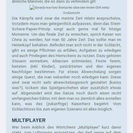
ähnliche Manöver, die es dann zu verhindern gilt. 
Großansicht
Die Kämpfe sind zwar die meiste Zeit relativ anspruchslos, 
trotzdem muss man gelegentlich aufpassen, denn das Stein-
Schere-Papier-Prinzip sorgt auch gerne mal für hitzige 
Momente. Um das finale Ziel zu erreichen, sprich Kaiser von 
China zu werden, hat man 50 Jahre Zeit. Das sollte man im 
Hinterkopf behalten. Befindet man sich nicht in der Schlacht, 
gibt es einige Pflichten zu erfüllen, Aufgaben zu erledigen 
und auch Privilegien des Herrschens zu nutzen. Dazu gehören 
Steuern eintreiben, Allianzen schmieden, Feste feiern, 
heiraten (inkl. Kinder), zurücktreten und den eigenen 
Nachfolger bestimmen. Für etwas Abwechslung sorgen 
einige Quest, die man nebenher noch erledigen kann. Diese 
sind zwar nicht sehr abwechslungsreich gestaltet (kurios 
was?), lockern das Spielgeschehen aber zusätzlich etwas 
auf. Abgerundet wird das Ganze noch durch einen recht 
umfangreichen Editor, mit dem man so ziemlich alles erstellen 
kann, was das (zukünftige) Kaiserherz begehrt. Vom 
Schlachtross bis zum eigenen Szenario ist alles möglich.
MULTIPLAYER
Wer beim Anblick des Wörtchens „Multiplayer“ kurz davor 
steht, zum Luftsprung anzusetzen, der darf gerne auf dem 