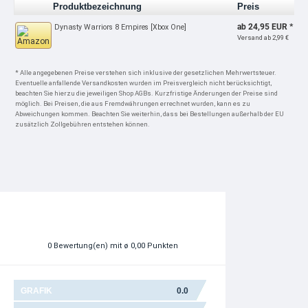
Produktbezeichnung
Preis
ab 24,95 EUR *
Dynasty Warriors 8 Empires [Xbox One]
Versand ab 2,99 €
* Alle angegebenen Preise verstehen sich inklusive der gesetzlichen Mehrwertsteuer.
Eventuelle anfallende Versandkosten wurden im Preisvergleich nicht berücksichtigt,
beachten Sie hierzu die jeweiligen Shop AGBs. Kurzfristige Änderungen der Preise sind
möglich. Bei Preisen, die aus Fremdwährungen errechnet wurden, kann es zu
Abweichungen kommen. Beachten Sie weiterhin, dass bei Bestellungen außerhalb der EU
zusätzlich Zollgebühren entstehen können.
0
Bewertung(en)
mit ø 0,00 Punkten
GRAFIK
0.0