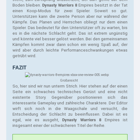
Boden bleiben. 
Dynasty Warriors 8
 Empires besitzt in der Tat 
einen Koop-Modus für zwei Spieler. Soweit so gut. 
Unterstützen kann die zweite Person aber nur während der 
Kämpfe. Das Planen und Herrschen obliegt nur dem einen 
Spieler. Das bedeutet für den Unterstützer oft zu warten, bis 
es in die nächste Schlacht geht. Das ist extrem ungünstig 
und könnte viel besser gelöst werden. Bei den gemeinsamen 
Kämpfen kommt zwar dann schon ein wenig Spaß auf, der 
wird aber durch leichte Performanceschwankungen etwas 
getrübt wird.
FAZIT
Großansicht
So, hier sind wir nun unterm Strich. Hier stehen auf der einen 
Seite ein schwaches technisches Gerüst und eine nicht 
existente Story. Gegenüber positionieren sich das 
interessante Gameplay und zahlreiche Charaktere. Der Editor 
wirft sich noch in die Waagschale und versucht, die 
Entscheidung der Schlacht zu beeinflussen. Dabei ist es 
egal, wie es ausgeht, 
Dynasty Warriors 8
 Empires ist 
insgesamt einer der schwächeren Titel der Reihe. 
