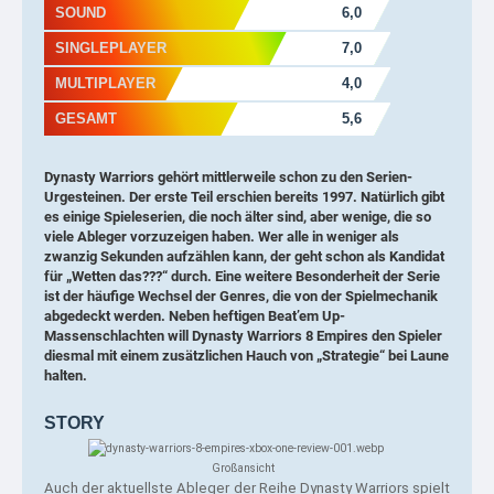
SOUND
6,0
SINGLEPLAYER
7,0
MULTIPLAYER
4,0
GESAMT
5,6
Dynasty Warriors
gehört mittlerweile schon zu den Serien-
Urgesteinen. Der erste Teil erschien bereits 1997. Natürlich gibt
es einige Spieleserien, die noch älter sind, aber wenige, die so
viele Ableger vorzuzeigen haben. Wer alle in weniger als
zwanzig Sekunden aufzählen kann, der geht schon als Kandidat
für „Wetten das???“ durch. Eine weitere Besonderheit der Serie
ist der häufige Wechsel der Genres, die von der Spielmechanik
abgedeckt werden. Neben heftigen Beat’em Up-
Massenschlachten will
Dynasty Warriors 8
Empires den Spieler
diesmal mit einem zusätzlichen Hauch von „Strategie“ bei Laune
halten.
STORY
Großansicht
Auch der aktuellste Ableger der Reihe Dynasty Warriors spielt 