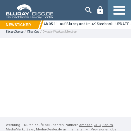
Navigation
Ice Cream Man" im Kino: Ab 05.11. auf Blu-ray und im 4K-Steelbook - UPDATE 3
Bluray-Disc.de
/
XBox One
/
Dynasty Warriors 8 Empires
Werbung – Durch Käufe bei unseren Partnern
Amazon
,
JPC
,
Saturn
,
MediaMarkt
,
Zavvi
,
Media-Dealer.de
uvm. erhalten wir Provisionen über