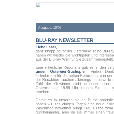
Ausgabe: 10/08
BLU-RAY NEWSLETTER
Liebe Leser,
ganz knapp bevor der Osterhase seine Blu-rays
haben wir wieder die wichtigsten und interess
aus der Blu-ray Welt für Sie zusammengestellt.
Eine erfreuliche Resonanz gab es in den ve
unser Ostereier-Suchspiel
. Vielen Dank
Teilnehmern für die netten Kommentare in de
der Redaktion rauchen allerdings mittlerweile d
Zahl der Gewinner nicht erhöhen sollen.
Ostermontag, 18.59 Uhr können Sie sich n
machen.
Damit es in unseren blauen Büros ordentlich
haben wir seit einigen Tagen eine neue Koll
Wischmob bewaffnet bringt Frau Blutze zwa
durcheinander, aber da sie immer einen freu