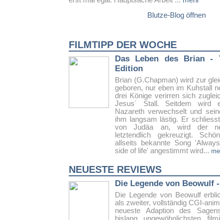
erst mal egal. Hauptsache Arbeit ...
mehr
Blutze-Blog öffnen
FILMTIPP DER WOCHE
Das Leben des Brian - 
Edition
Brian (G.Chapman) wird zur glei
geboren, nur eben im Kuhstall n
drei Könige verirren sich zugleic
Jesus´ Stall. Seitdem wird
Nazareth verwechselt und sei
ihm langsam lästig. Er schliesst
von Judäa an, wird der n
letztendlich gekreuzigt. Sc
allseits bekannte Song 'Always
side of life' angestimmt wird...
me
NEUESTE REVIEWS
Die Legende von Beowulf -
Die Legende von Beowulf erblic
als zweiter, vollständig CGI-anim
neueste Adaption des Sagens
bislang ungewöhnlichsten film