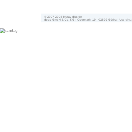
© 2007-2008 bluray-disc.de
doop GmbH & Co. KG | Obermarkt 19 | 02826 Görlitz | Ust-IdN