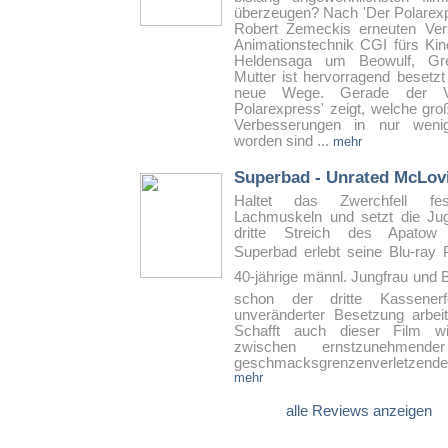
überzeugen? Nach 'Der Polarexpr
Robert Zemeckis erneuten Ver
Animationstechnik CGI fürs Kino
Heldensaga um Beowulf, Gr
Mutter ist hervorragend besetzt
neue Wege. Gerade der Ve
Polarexpress' zeigt, welche gro
Verbesserungen in nur wenig
worden sind ...
mehr
Superbad - Unrated McLovi
Haltet das Zwerchfell fe
Lachmuskeln und setzt die Ju
dritte Streich des Apatow 
Superbad erlebt seine Blu-ray
40-jährige männl. Jungfrau und 
schon der dritte Kassenerf
unveränderter Besetzung arbei
Schafft auch dieser Film w
zwischen ernstzunehmend
geschmacksgrenzenverletzende
mehr
alle Reviews anzeigen