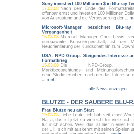
Sony investiert 100 Millionen $ in Blu-ray T
17.03.08
Nach dem Ende des Formatstreit
offenbar ernst und investiert 100 Millionen Doll
von Ausrüstung und die Verbesserung der ...
m
Microsoft-Manager bezeichnet Blu-ra
Vergangenheit
15.03.08
Microsoft-Manager Chris Lewis, ver
europaweite Konsolengeschäft, ist der 
Neuorientierung der Kundschaft hin zum Downl
USA: NPD-Group: Steigendes Interesse a
Formatkrieg
15.03.08
Die NPD-Group, US-am
Marktbeobachtungs- und Meinungsforschungs
neue Studie erhoben, nach der das Interesse
...
mehr
alle News anzeigen
BLUTZE - DER SAUBERE BLU-
Frau Blutze neu am Start
19.03.08
Liebe Leute, ich hab seit einer Woc
Na ja, das ist jetzt so vielleicht für viele nich
für mich schon. Weil, das ist hier in einer F
der Ulli, sich mit auskennt mit seinen Spielen u