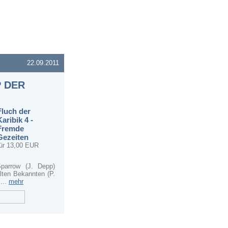
22.09.2011
P DER
Fluch der
Karibik 4 -
Fremde
Gezeiten
für 13,00 EUR
parrow (J. Depp)
lten Bekannten (P.
...
mehr