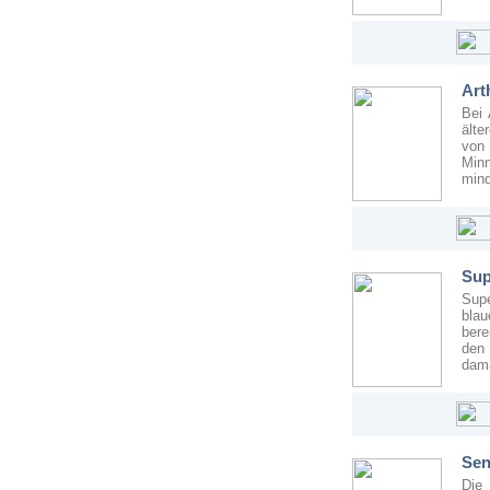
Art
Bei 
älte
von
Minn
mind
Sup
Sup
blau
bere
den 
dama
Se
Die 