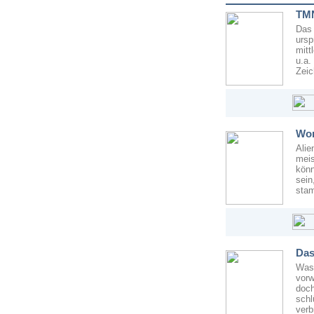
TMN
Das
urs
mitt
u.a
Zeic
Wor
Alie
meis
kön
sei
stam
Das
Was
vor
doch
sch
verb