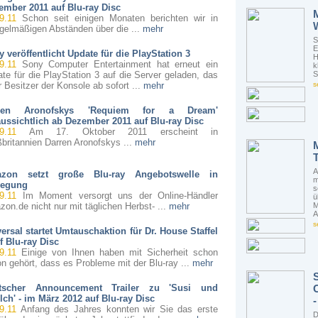
ember 2011 auf Blu-ray Disc
9.11
Schon seit einigen Monaten berichten wir in
gelmäßigen Abständen über die ...
mehr
S
E
 veröffentlicht Update für die PlayStation 3
H
9.11
Sony Computer Entertainment hat erneut ein
k
te für die PlayStation 3 auf die Server geladen, das
S
r Besitzer der Konsole ab sofort ...
mehr
s
ren Aronofskys 'Requiem for a Dream'
ussichtlich ab Dezember 2011 auf Blu-ray Disc
9.11
Am 17. Oktober 2011 erscheint in
britannien Darren Aronofskys ...
mehr
A
zon setzt große Blu-ray Angebotswelle in
m
egung
s
9.11
Im Moment versorgt uns der Online-Händler
ü
on.de nicht nur mit täglichen Herbst- ...
mehr
M
A
s
ersal startet Umtauschaktion für Dr. House Staffel
f Blu-ray Disc
9.11
Einige von Ihnen haben mit Sicherheit schon
n gehört, dass es Probleme mit der Blu-ray ...
mehr
tscher Announcement Trailer zu 'Susi und
lch' - im März 2012 auf Blu-ray Disc
-
9.11
Anfang des Jahres konnten wir Sie das erste
D