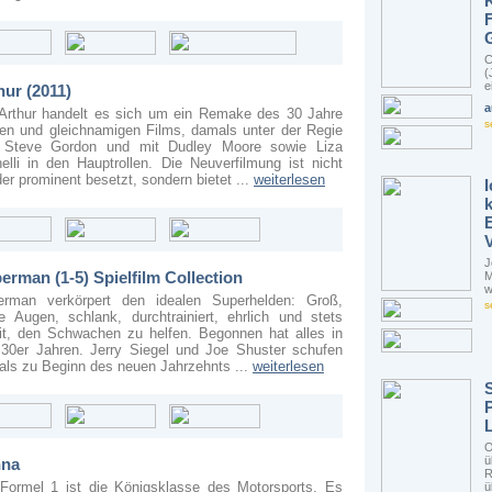
K
C
(
e
hur (2011)
a
Arthur handelt es sich um ein Remake des 30 Jahre
s
ren und gleichnamigen Films, damals unter der Regie
 Steve Gordon und mit Dudley Moore sowie Liza
elli in den Hauptrollen. Die Neuverfilmung ist nicht
er prominent besetzt, sondern bietet ...
weiterlesen
J
erman (1-5) Spielfilm Collection
M
w
erman verkörpert den idealen Superhelden: Groß,
s
e Augen, schlank, durchtrainiert, ehrlich und stets
it, den Schwachen zu helfen. Begonnen hat alles in
30er Jahren. Jerry Siegel und Joe Shuster schufen
ls zu Beginn des neuen Jahrzehnts ...
weiterlesen
S
O
ü
nna
R
Formel 1 ist die Königsklasse des Motorsports. Es
ü