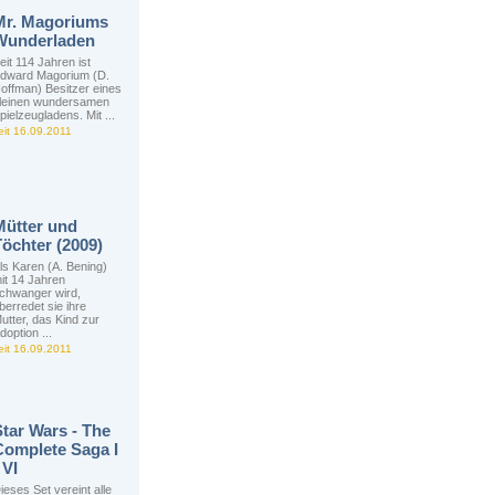
Mr. Magoriums
Wunderladen
eit 114 Jahren ist
dward Magorium (D.
offman) Besitzer eines
leinen wundersamen
pielzeugladens. Mit ...
eit 16.09.2011
Mütter und
Töchter (2009)
ls Karen (A. Bening)
it 14 Jahren
chwanger wird,
berredet sie ihre
utter, das Kind zur
doption ...
eit 16.09.2011
Star Wars - The
Complete Saga I
 VI
ieses Set vereint alle