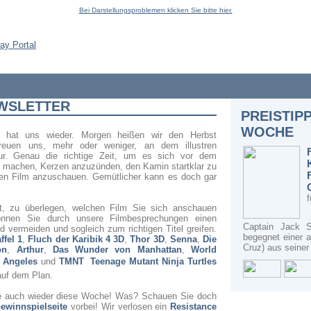
Bei Darstellungsproblemen klicken Sie bitte hier.
EWSLETTER
PREISTIP
WOCHE
eit hat uns wieder. Morgen heißen wir den Herbst
reuen uns, mehr oder weniger, an dem illustren
tur. Genau die richtige Zeit, um es sich vor dem
 machen, Kerzen anzuzünden, den Kamin startklar zu
en Film anzuschauen. Gemütlicher kann es doch gar
t, zu überlegen, welchen Film Sie sich anschauen
können Sie durch unsere Filmbesprechungen einen
Captain Jack S
 vermeiden und sogleich zum richtigen Titel greifen.
begegnet einer a
ffel 1
,
Fluch der Karibik 4 3D
,
Thor 3D
,
Senna
,
Die
Cruz) aus seiner 
on
,
Arthur
,
Das Wunder von Manhattan
,
World
s Angeles
und
TMNT  Teenage Mutant Ninja Turtles
auf dem Plan.
e auch wieder diese Woche! Was? Schauen Sie doch
ewinnspielseite
vorbei! Wir verlosen ein
Resistance