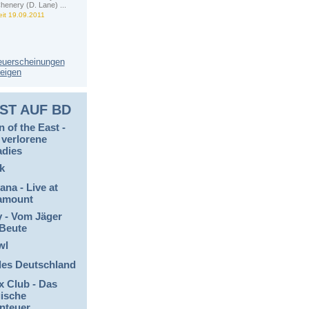
henery (D. Lane) ...
eit 19.09.2011
euerscheinungen
eigen
ST AUF BD
 of the East -
 verlorene
adies
k
ana - Live at
amount
y - Vom Jäger
 Beute
wl
des Deutschland
x Club - Das
ische
nteuer