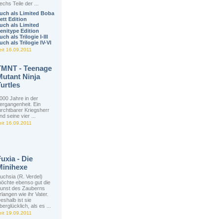
echs Teile der ...
uch als Limited Boba
ett Edition
uch als Limited
enitype Edition
uch als Trilogie I-III
uch als Trilogie IV-VI
eit 16.09.2011
TMNT - Teenage
Mutant Ninja
urtles
000 Jahre in der
ergangenheit. Ein
urchtbarer Kriegsherr
nd seine vier ...
eit 16.09.2011
uxia - Die
Minihexe
uchsia (R. Verdel)
öchte ebenso gut die
unst des Zauberns
rlangen wie ihr Vater.
eshalb ist sie
berglücklich, als es ...
eit 19.09.2011