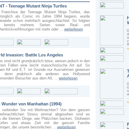
T - Teenage Mutant Ninja Turtles
 Franchise der Teenage Mutant Ninja Turtles, das
prünglich als Comic im Jahre 1984 begann, wurde
lerweile schon mehrfach ausgeschlachtet. So folgten
. bereits mehrere Serien sowie Real- und
hentrickverfilmungen mit mehr oder ...
weiterlesen
D
d
ü
z
R
s
ld Invasion: Battle Los Angeles
ns sind nicht grundsätzlich böse, weisen jedoch in den
ten Fällen eine leicht masochistische Art auf. So
nen Alf und E.T. im Grunde nur Ausnahmen gewesen
T
n, denn praktisch alle anderen aus Hollywood
menden Besucher aus dem All, ...
weiterlesen
D
G
n
d
..
s
 Wunder von Manhattan (1994)
 verbinden Sie mit Weihnachten? Von dem ganzen
weihnachtlichen Stress einmal abgesehen sind es
 die kleinen Dinge, wie Plätzchen backen, Glühwein
lürfen und etwas Zeit mit der ganzen Familie
ringen, die unsere besinnlichen ...
weiterlesen