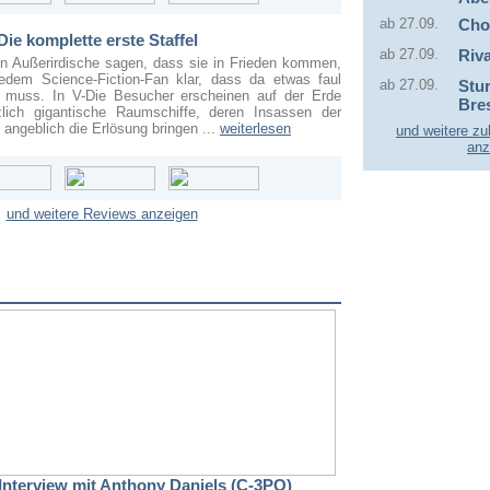
ab 27.09.
Cho
 Die komplette erste Staffel
ab 27.09.
Riva
 Außerirdische sagen, dass sie in Frieden kommen,
jedem Science-Fiction-Fan klar, dass da etwas faul
ab 27.09.
Stu
 muss. In V-Die Besucher erscheinen auf der Erde
Bre
zlich gigantische Raumschiffe, deren Insassen der
 angeblich die Erlösung bringen ...
weiterlesen
und weitere zu
anz
und weitere Reviews anzeigen
 Interview mit Anthony Daniels (C-3PO)