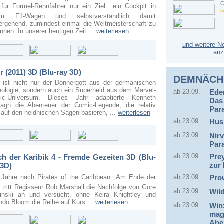
C
 für Formel-Rennfahrer nur ein Ziel  ein Cockpit in
s
em F1-Wagen und selbstverständlich damit
ergehend, zumindest einmal die Weltmeisterschaft zu
nnen. In unserer heutigen Zeit ...
weiterlesen
und weitere N
anz
r (2011) 3D (Blu-ray 3D)
DEMNÄCH
 ist nicht nur der Donnergott aus der germanischen
ologie, sondern auch ein Superheld aus dem Marvel-
ab 23.09.
Eden
ic-Universum. Dieses Jahr adaptierte Kenneth
Das
agh die Abenteuer der Comic-Legende, die relativ
Par
 auf den heidnischen Sagen basieren, ...
weiterlesen
ab 23.09.
Hus
ab 23.09.
Nirv
Par
ab 23.09.
Pre
ch der Karibik 4 - Fremde Gezeiten 3D (Blu-
zur
 3D)
 Jahre nach Pirates of the Caribbean  Am Ende der
ab 23.09.
Pro
 tritt Regisseur Rob Marshall die Nachfolge von Gore
ab 23.09.
Wil
binski an und versucht, ohne Keira Knightley und
ndo Bloom die Reihe auf Kurs ...
weiterlesen
ab 23.09.
Win
mag
Abe