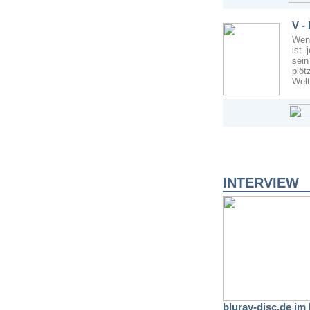
V -
Wenn
ist 
sein
plöt
Welt
INTERVIEW
bluray-disc.de im