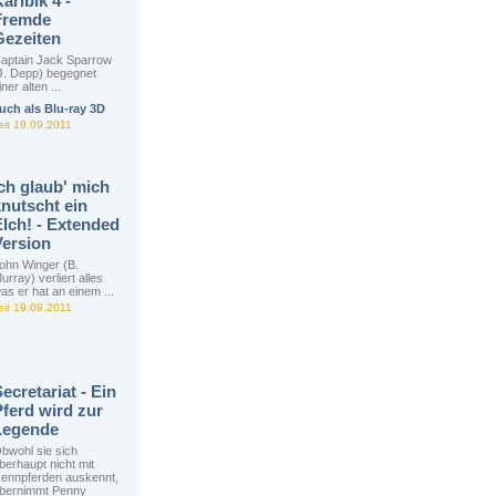
aribik 4 -
Fremde
Gezeiten
aptain Jack Sparrow
J. Depp) begegnet
iner alten ...
uch als Blu-ray 3D
eit 19.09.2011
Ich glaub' mich
knutscht ein
Elch! - Extended
Version
ohn Winger (B.
urray) verliert alles
as er hat an einem ...
eit 19.09.2011
ecretariat - Ein
Pferd wird zur
Legende
bwohl sie sich
berhaupt nicht mit
ennpferden auskennt,
bernimmt Penny