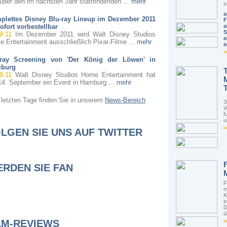
über den im nächsten Jahr stattfindenden ...
mehr
s
a
plettes Disney Blu-ray Lineup im Dezember 2011
F
ofort vorbestellbar
a
S
9.11
Im Dezember 2011 wird Walt Disney Studios
a
 Entertainment ausschließlich Pixar-Filme ...
mehr
a
s
-ray Screening von 'Der König der Löwen' in
burg
9.11
Walt Disney Studios Home Entertainment hat
4. September ein Event in Hamburg ...
mehr
T
 letzten Tage finden Sie in unserem
News-Bereich
3
V
f
u
s
LGEN SIE UNS AUF TWITTER
F
RDEN SIE FAN
F
m
K
e
D
ü
LM-REVIEWS
s