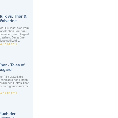
Hulk vs. Thor &
Wolverine
er Hulk lässt sich vom
iabolischen Loki dazu
berreden, nach Asgard
u gehen. Der grüne
iese soll Loki ...
eit 16.09.2011
hor - Tales of
Asgard
er Film erzählt die
eschichte des jungen
ordischen Gottes Thor,
er sich gemeinsam mit
.
eit 19.05.2011
Fluch der