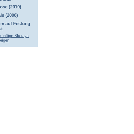
ose (2010)
ls (2008)
rm auf Festung
st
künftige Blu-rays
eigen