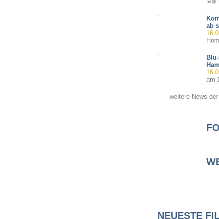
Mal 
Kom
ab s
16.0
Home
Blu
Ham
16.0
am 1
weitere News der
FO
WE
NEUESTE FI