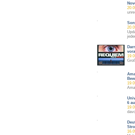
Nov
20.0
unre
Sony
20.0
Upda
jede
Dar
vora
19.0
Groß
Ama
Bew
19.0
Amaz
Univ
6 au
19.0
davo
Deu
Stro
16.0