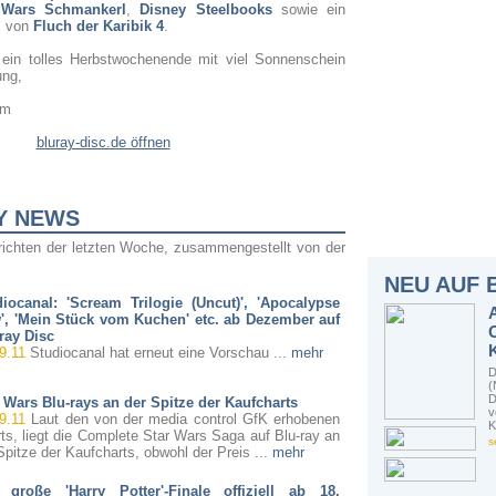
 Wars Schmankerl
,
Disney Steelbooks
sowie ein
l von
Fluch der Karibik 4
.
ein tolles Herbstwochenende mit viel Sonnenschein
ung,
am
bluray-disc.de öffnen
Y NEWS
richten der letzten Woche, zusammengestellt von der
NEU AUF 
diocanal: 'Scream Trilogie (Uncut)', 'Apocalypse
', 'Mein Stück vom Kuchen' etc. ab Dezember auf
ray Disc
9.11
Studiocanal hat erneut eine Vorschau ...
mehr
D
(
D
 Wars Blu-rays an der Spitze der Kaufcharts
v
9.11
Laut den von der media control GfK erhobenen
K
ts, liegt die Complete Star Wars Saga auf Blu-ray an
s
Spitze der Kaufcharts, obwohl der Preis ...
mehr
 große 'Harry Potter'-Finale offiziell ab 18.