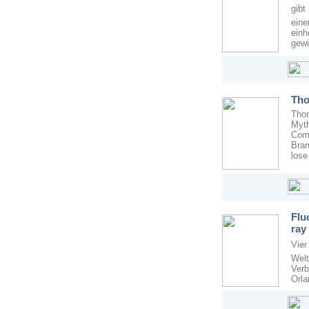
gibt
ein
einh
gewi
Tho
Thor
Myth
Com
Bran
lose
Flu
ray
Vier
Welt
Ver
Orla