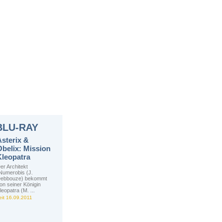
BLU-RAY
Asterix &
Obelix: Mission
Kleopatra
er Architekt
Numerobis (J.
ebbouze) bekommt
on seiner Königin
leopatra (M. ...
eit 16.09.2011