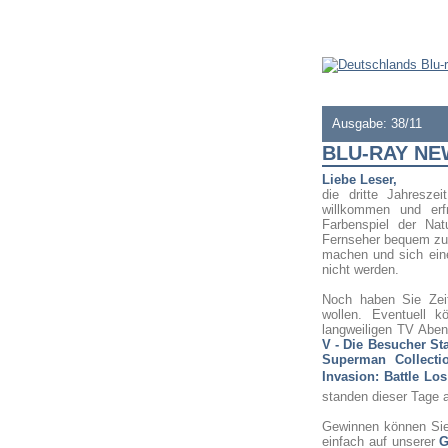
Ausgabe: 38/11
BLU-RAY N
Liebe Leser,
die dritte Jahresz
willkommen und erf
Farbenspiel der Na
Fernseher bequem zu
machen und sich ein
nicht werden.
Noch haben Sie Zei
wollen. Eventuell 
langweiligen TV Abend
V - Die Besucher Sta
Superman Collecti
Invasion: Battle Lo
standen dieser Tage 
Gewinnen können Si
einfach auf unserer
G