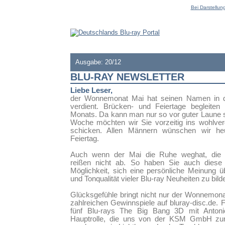
Bei Darstellung
Ausgabe: 20/12
BLU-RAY NEWSLETTER
Liebe Leser,
der Wonnemonat Mai hat seinen Namen in d
verdient. Brücken- und Feiertage begleite
Monats. Da kann man nur so vor guter Laune s
Woche möchten wir Sie vorzeitig ins wohlve
schicken. Allen Männern wünschen wir he
Feiertag.
Auch wenn der Mai die Ruhe weghat, die 
reißen nicht ab. So haben Sie auch diese
Möglichkeit, sich eine persönliche Meinung üb
und Tonqualität vieler Blu-ray Neuheiten zu bild
Glücksgefühle bringt nicht nur der Wonnemona
zahlreichen Gewinnspiele auf bluray-disc.de. 
fünf Blu-rays The Big Bang 3D mit Antoni
Hauptrolle, die uns von der KSM GmbH zur 