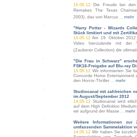
15.05.12
Die Freude bei den 
Remakes The Texas Chainsa
2003), das von Marcus ...
mehr
"Harry Potter - Wizards Coll
Stück limitiert und mit Zertifik
15.05.12
Am 19. Oktober 2012
Video hierzulande mit der W
(Zauberer Collection) die ultimati
"Die Frau in Schwarz" ersche
FSK16-Freigabe auf Blu-ray Di
15.05.12
Wir informierten Sie be
Concorde Home Entertainment 
den Horror-Thriller ...
mehr
Studiocanal mit zahlreichen n
im August/September 2012
14.05.12
Studiocanal wird etli
auf dem High Definition Medium 
wir aufgrund der Masse ...
mehr
Weitere Informationen zur 
umfassenden Sammelaktion v
14.05.12
Wir haben Sie kürzlich 
Sammelaktion von Twentieth