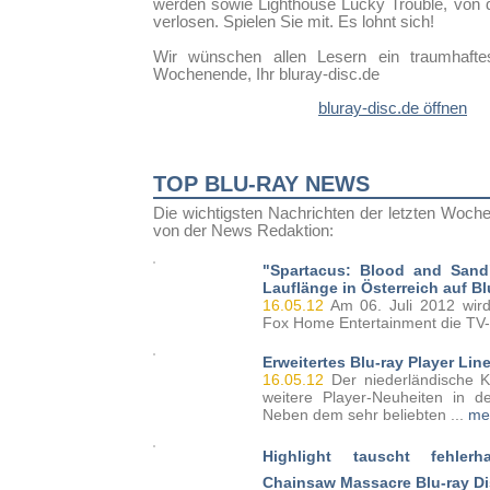
werden sowie Lighthouse Lucky Trouble, von de
verlosen. Spielen Sie mit. Es lohnt sich!
Wir wünschen allen Lesern ein traumhafte
Wochenende, Ihr bluray-disc.de
bluray-disc.de öffnen
TOP BLU-RAY NEWS
Die wichtigsten Nachrichten der letzten Woch
von der News Redaktion:
"Spartacus: Blood and Sand"
Lauflänge in Österreich auf Bl
16.05.12
Am 06. Juli 2012 wird
Fox Home Entertainment die TV-S
Erweitertes Blu-ray Player Lin
16.05.12
Der niederländische K
weitere Player-Neuheiten in d
Neben dem sehr beliebten ...
me
Highlight tauscht fehler
Chainsaw Massacre Blu-ray D