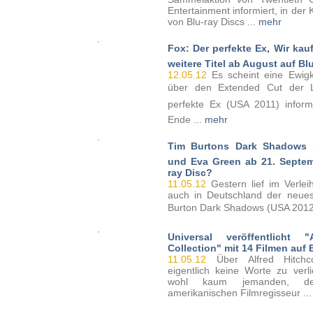
Entertainment informiert, in de
von Blu-ray Discs ...
mehr
Fox: Der perfekte Ex, Wir ka
weitere Titel ab August auf Bl
12.05.12
Es scheint eine Ewigke
über den Extended Cut der L
perfekte Ex (USA 2011) inform
Ende ...
mehr
Tim Burtons Dark Shadows
und Eva Green ab 21. Septem
ray Disc?
11.05.12
Gestern lief im Verlei
auch in Deutschland der neues
Burton Dark Shadows (USA 2012)
Universal veröffentlicht "
Collection" mit 14 Filmen auf 
11.05.12
Über Alfred Hitchc
eigentlich keine Worte zu verl
wohl kaum jemanden, der
amerikanischen Filmregisseur ..