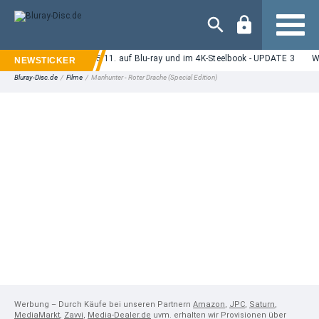
Navigation
 Man" im Kino: Ab 05.11. auf Blu-ray und im 4K-Steelbook - UPDATE 3
Weltpre
Bluray-Disc.de
/
Filme
/
Manhunter - Roter Drache (Special Edition)
Werbung – Durch Käufe bei unseren Partnern
Amazon
,
JPC
,
Saturn
,
MediaMarkt
,
Zavvi
,
Media-Dealer.de
uvm. erhalten wir Provisionen über