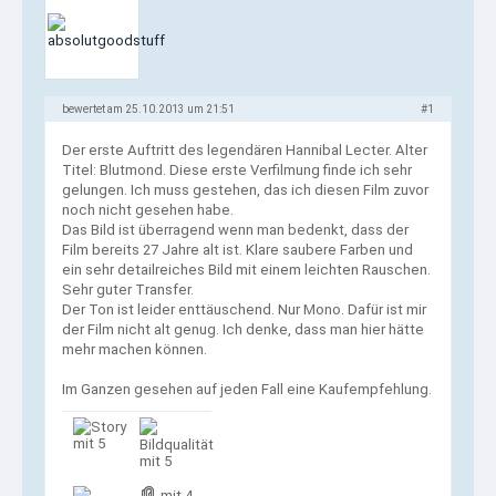
bewertet am 25.10.2013 um 21:51
#1
Der erste Auftritt des legendären Hannibal Lecter. Alter
Titel: Blutmond. Diese erste Verfilmung finde ich sehr
gelungen. Ich muss gestehen, das ich diesen Film zuvor
noch nicht gesehen habe.
Das Bild ist überragend wenn man bedenkt, dass der
Film bereits 27 Jahre alt ist. Klare saubere Farben und
ein sehr detailreiches Bild mit einem leichten Rauschen.
Sehr guter Transfer.
Der Ton ist leider enttäuschend. Nur Mono. Dafür ist mir
der Film nicht alt genug. Ich denke, dass man hier hätte
mehr machen können.
Im Ganzen gesehen auf jeden Fall eine Kaufempfehlung.
mit 5
mit 5
mit 4