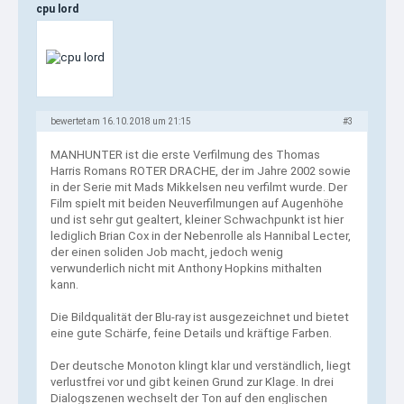
cpu lord
bewertet am 16.10.2018 um 21:15
#3
MANHUNTER ist die erste Verfilmung des Thomas
Harris Romans ROTER DRACHE, der im Jahre 2002 sowie
in der Serie mit Mads Mikkelsen neu verfilmt wurde. Der
Film spielt mit beiden Neuverfilmungen auf Augenhöhe
und ist sehr gut gealtert, kleiner Schwachpunkt ist hier
lediglich Brian Cox in der Nebenrolle als Hannibal Lecter,
der einen soliden Job macht, jedoch wenig
verwunderlich nicht mit Anthony Hopkins mithalten
kann.
Die Bildqualität der Blu-ray ist ausgezeichnet und bietet
eine gute Schärfe, feine Details und kräftige Farben.
Der deutsche Monoton klingt klar und verständlich, liegt
verlustfrei vor und gibt keinen Grund zur Klage. In drei
Dialogszenen wechselt der Ton auf den englischen