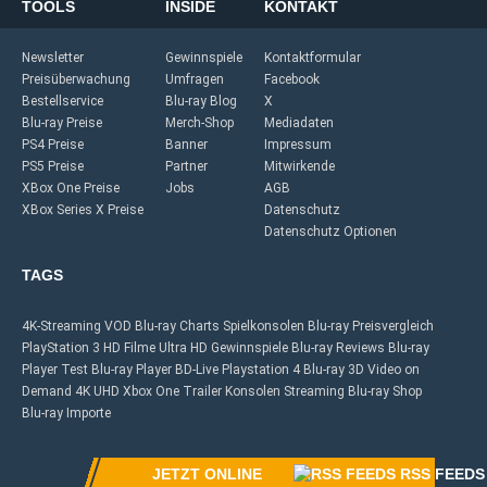
TOOLS
INSIDE
KONTAKT
Newsletter
Gewinnspiele
Kontaktformular
Preisüberwachung
Umfragen
Facebook
Bestellservice
Blu-ray Blog
X
Blu-ray Preise
Merch-Shop
Mediadaten
PS4 Preise
Banner
Impressum
PS5 Preise
Partner
Mitwirkende
XBox One Preise
Jobs
AGB
XBox Series X Preise
Datenschutz
Datenschutz Optionen
TAGS
4K-Streaming
VOD
Blu-ray Charts
Spielkonsolen
Blu-ray Preisvergleich
PlayStation 3
HD Filme
Ultra HD
Gewinnspiele
Blu-ray Reviews
Blu-ray
Player Test
Blu-ray Player
BD-Live
Playstation 4
Blu-ray 3D
Video on
Demand
4K UHD
Xbox One
Trailer
Konsolen
Streaming
Blu-ray Shop
Blu-ray Importe
JETZT ONLINE
RSS FEEDS