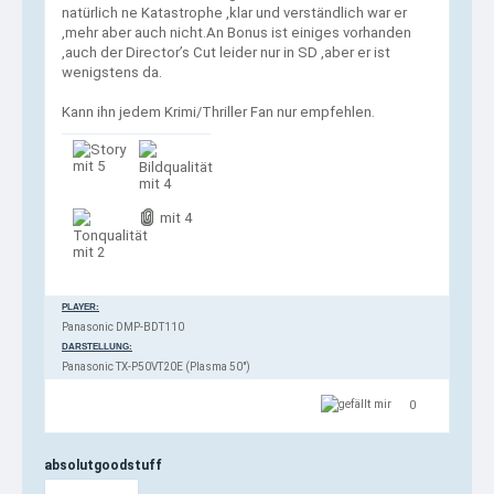
natürlich ne Katastrophe ,klar und verständlich war er
,mehr aber auch nicht.An Bonus ist einiges vorhanden
,auch der Director’s Cut leider nur in SD ,aber er ist
wenigstens da.
Kann ihn jedem Krimi/Thriller Fan nur empfehlen.
mit 5
mit 4
mit 4
mit 2
PLAYER:
Panasonic DMP-BDT110
DARSTELLUNG:
Panasonic TX-P50VT20E (Plasma 50")
0
absolutgoodstuff