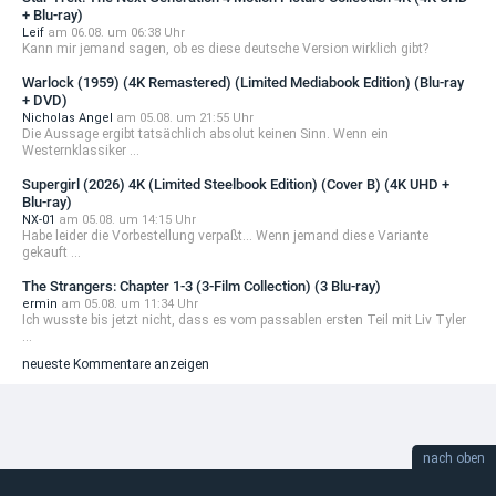
+ Blu-ray)
Leif
am 06.08. um 06:38 Uhr
Kann mir jemand sagen, ob es diese deutsche Version wirklich gibt?
Warlock (1959) (4K Remastered) (Limited Mediabook Edition) (Blu-ray
+ DVD)
Nicholas Angel
am 05.08. um 21:55 Uhr
Die Aussage ergibt tatsächlich absolut keinen Sinn. Wenn ein
Westernklassiker ...
Supergirl (2026) 4K (Limited Steelbook Edition) (Cover B) (4K UHD +
Blu-ray)
NX-01
am 05.08. um 14:15 Uhr
Habe leider die Vorbestellung verpaßt... Wenn jemand diese Variante
gekauft ...
The Strangers: Chapter 1-3 (3-Film Collection) (3 Blu-ray)
ermin
am 05.08. um 11:34 Uhr
Ich wusste bis jetzt nicht, dass es vom passablen ersten Teil mit Liv Tyler
...
neueste Kommentare anzeigen
nach oben