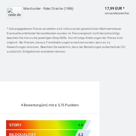
17,99 EUR *
Manhunter - Roter Drache (1986)
versandkostenfrei
* Alle angegebenen Preise verstehen sich inklusive der gesetzlichen Mehrwertsteuer.
Eventuelle anfallende Versandkosten wurden im Preisvergleich nicht berücksichtigt,
beachten Sie hierzu die jeweiligen Shop AGBs. Kurzfristige Änderungen der Preise sind
möglich. Bei Preisen, die aus Fremdwährungen errechnet wurden, kann es zu
Abweichungen kommen. Beachten Sie weiterhin, dass bei Bestellungen außerhalb der EU
zusätzlich Zollgebühren entstehen können.
4
Bewertung(en)
mit ø 3,75 Punkten
STORY
4.8
BILDQUALITÄT
4.3