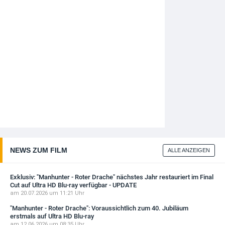
NEWS ZUM FILM
ALLE ANZEIGEN
Exklusiv: "Manhunter - Roter Drache" nächstes Jahr restauriert im Final
Cut auf Ultra HD Blu-ray verfügbar - UPDATE
am 20.07.2026 um 11:21 Uhr
"Manhunter - Roter Drache": Voraussichtlich zum 40. Jubiläum
erstmals auf Ultra HD Blu-ray
am 12.06.2026 um 08:35 Uhr