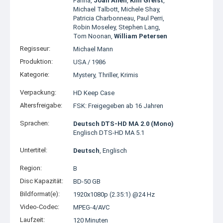
Farina
,
Joan Allen
,
Kim Greist
,
Michael Talbott
,
Michele Shay
,
Patricia Charbonneau
,
Paul Perri
,
Robin Moseley
,
Stephen Lang
,
Tom Noonan
,
William Petersen
Regisseur:
Michael Mann
Produktion:
USA
/
1986
Kategorie:
Mystery
,
Thriller
,
Krimis
Verpackung:
HD Keep Case
Altersfreigabe:
FSK: Freigegeben ab 16 Jahren
Sprachen:
Deutsch DTS-HD MA 2.0 (Mono)
Englisch DTS-HD MA 5.1
Untertitel:
Deutsch
, Englisch
Region:
B
Disc Kapazität:
BD-50 GB
Bildformat(e):
1920x1080p (2.35:1) @24 Hz
Video-Codec:
MPEG-4/AVC
Laufzeit:
120 Minuten