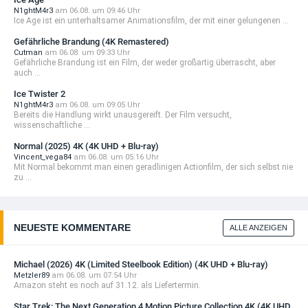
N1ghtM4r3
am 06.08. um 09:46 Uhr
Ice Age ist ein unterhaltsamer Animationsfilm, der mit einer gelungenen ...
Gefährliche Brandung (4K Remastered)
Cutman
am 06.08. um 09:33 Uhr
Gefährliche Brandung ist ein Film, der weder großartig überrascht, aber
auch ...
Ice Twister 2
N1ghtM4r3
am 06.08. um 09:05 Uhr
Bereits die Handlung wirkt unausgereift. Der Film versucht,
wissenschaftliche ...
Normal (2025) 4K (4K UHD + Blu-ray)
Vincent_vega84
am 06.08. um 05:16 Uhr
Mit Normal bekommt man einen geradlinigen Actionfilm, der sich selbst nie
zu ...
NEUESTE KOMMENTARE
ALLE ANZEIGEN
Michael (2026) 4K (Limited Steelbook Edition) (4K UHD + Blu-ray)
Metzler89
am 06.08. um 07:54 Uhr
Amazon steht es noch auf 31.12. als Liefertermin.
Star Trek: The Next Generation 4 Motion Picture Collection 4K (4K UHD