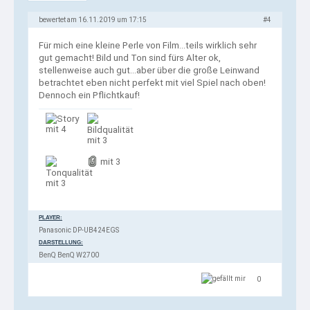
bewertet am 16.11.2019 um 17:15
#4
Für mich eine kleine Perle von Film...teils wirklich sehr
gut gemacht! Bild und Ton sind fürs Alter ok,
stellenweise auch gut...aber über die große Leinwand
betrachtet eben nicht perfekt mit viel Spiel nach oben!
Dennoch ein Pflichtkauf!
mit 4
mit 3
mit 3
mit 3
PLAYER:
Panasonic DP-UB424EGS
DARSTELLUNG:
BenQ BenQ W2700
0