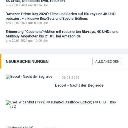
4K UHDs, Steelbooks uvm. reduziert
am 26.08.2024 um 09:16 Uhr
"Amazon Prime Day 2024": Filme und Serien auf Blu-ray und 4K UHD
reduziert – inklusive Box-Sets und Special Editions
am 16.07.2024 um 00:00 Uhr
Erinnerung: "Couchella"-Aktion mit reduzierten Blu-rays, 4K UHDs und
Multibuy-Angeboten bis 21.01. bei Amazon.de
am 20.01.2024 um 10:00 Uhr
NEUERSCHEINUNGEN
ALLE ANZEIGEN
06.08.2026
Escort - Nacht der Begierde
Ey
Wi
Sh
(19