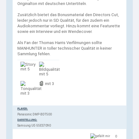
Originalton mit deutschen Untertiteln.
Zusätzlich bietet das Bonusmaterial den Directors Cut,
leider jedoch nur in SD Qualität, für den zudem ein
Audiokommentar vorliegt. Hinzu kommt eine Featurette
sowie ein Interview und ein Wendecover.
Als Fan der Thomas Harris Verfilmungen sollte
MANHUNTER in toller technischer Qualität in keiner
Sammlung fehlen.
mit 5
mit 5
mit 3
mit 3
PLAYER:
Panasonic DMP-BDT500
DARSTELLUNG:
Samsung UE-55ES7090
0