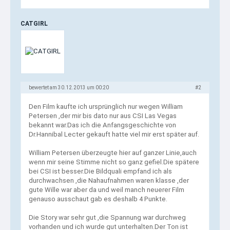
CATGIRL
bewertet am 30.12.2013 um 00:20
#2
Den Film kaufte ich ursprünglich nur wegen William
Petersen ,der mir bis dato nur aus CSI Las Vegas
bekannt war.Das ich die Anfangsgeschichte von
Dr.Hannibal Lecter gekauft hatte viel mir erst später auf.
William Petersen überzeugte hier auf ganzer Linie,auch
wenn mir seine Stimme nicht so ganz gefiel.Die spätere
bei CSI ist besser.Die Bildquali empfand ich als
durchwachsen ,die Nahaufnahmen waren klasse ,der
gute Wille war aber da und weil manch neuerer Film
genauso ausschaut gab es deshalb 4 Punkte.
Die Story war sehr gut ,die Spannung war durchweg
vorhanden und ich wurde gut unterhalten.Der Ton ist