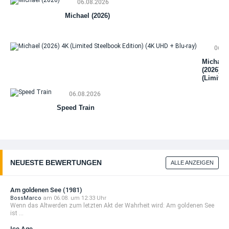
06.08.2026
(Li
St
Michael (2026)
Edi
(4
+ B
06.0
Michael
(2026) 4
(Limited
Steelbo
06.08.2026
Edition)
(4K UHD
Speed Train
+ Blu-ra
NEUESTE BEWERTUNGEN
ALLE ANZEIGEN
Am goldenen See (1981)
BossMarco
am 06.08. um 12:33 Uhr
Wenn das Altwerden zum letzten Akt der Wahrheit wird: Am goldenen See
ist ...
Ice Age