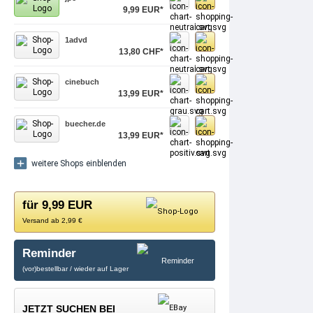
9,99 EUR*
1advd
13,80 CHF*
cinebuch
13,99 EUR*
buecher.de
13,99 EUR*
weitere Shops einblenden
für 9,99 EUR
Versand ab 2,99 €
Reminder
(vor)bestellbar / wieder auf Lager
JETZT SUCHEN BEI