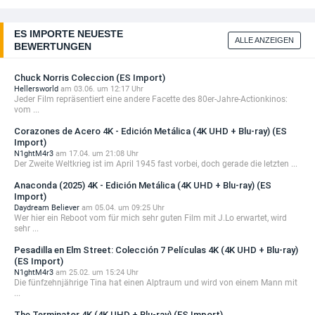
29,99 EUR
+ Details
ES IMPORTE NEUESTE
ALLE ANZEIGEN
BEWERTUNGEN
DIESE WOCHE NEU
Solaris (1972) 4K (Limited Mediabook Edition)
Chuck Norris Coleccion (ES Import)
(4K ...
Hellersworld
am 03.06. um 12:17 Uhr
32,99 EUR
Jeder Film repräsentiert eine andere Facette des 80er-Jahre-Actionkinos:
vom ...
+ Details
Corazones de Acero 4K - Edición Metálica (4K UHD + Blu-ray) (ES
DIESE WOCHE NEU
Import)
Stalker (1979) 4K (Limited Mediabook Edition)
N1ghtM4r3
am 17.04. um 21:08 Uhr
Der Zweite Weltkrieg ist im April 1945 fast vorbei, doch gerade die letzten ...
(4K ...
32,99 EUR
Anaconda (2025) 4K - Edición Metálica (4K UHD + Blu-ray) (ES
+ Details
Import)
Daydream Believer
am 05.04. um 09:25 Uhr
VORBESTELLBAR
Wer hier ein Reboot vom für mich sehr guten Film mit J.Lo erwartet, wird
sehr ...
Star Trek VIII: Der erste Kontakt 4K (Limited 30th
...
Pesadilla en Elm Street: Colección 7 Películas 4K (4K UHD + Blu-ray)
29,99 EUR
(ES Import)
+ Details
N1ghtM4r3
am 25.02. um 15:24 Uhr
Die fünfzehnjährige Tina hat einen Alptraum und wird von einem Mann mit
VORBESTELLBAR
...
Star Wars: The Mandalorian and Grogu 4K
The Terminator 4K (4K UHD + Blu-ray) (ES Import)