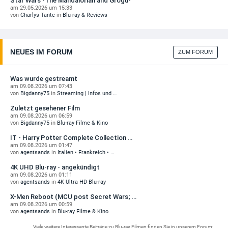
Star Wars -The Mandalorian and Grogu-
am 29.05.2026 um 15:33
von
Charlys Tante
in
Blu-ray & Reviews
NEUES IM FORUM
ZUM FORUM
Was wurde gestreamt
am 09.08.2026 um 07:43
von
Bigdanny75
in
Streaming | Infos und …
Zuletzt gesehener Film
am 09.08.2026 um 06:59
von
Bigdanny75
in
Blu-ray Filme & Kino
IT - Harry Potter Complete Collection …
am 09.08.2026 um 01:47
von
agentsands
in
Italien • Frankreich • …
4K UHD Blu-ray - angekündigt
am 09.08.2026 um 01:11
von
agentsands
in
4K Ultra HD Blu-ray
X-Men Reboot (MCU post Secret Wars; …
am 09.08.2026 um 00:59
von
agentsands
in
Blu-ray Filme & Kino
Viele weitere Interessante Beiträge zu Blu-ray Filmen finden Sie in unserem Forum: