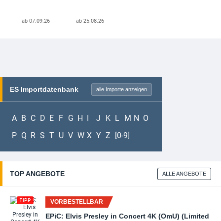
ab 07.09.26
ab 25.08.26
ES Importdatenbank
alle Importe anzeigen
A
B
C
D
E
F
G
H
I
J
K
L
M
N
O
P
Q
R
S
T
U
V
W
X
Y
Z
[0-9]
TOP ANGEBOTE
ALLE ANGEBOTE
TIPP
VORBESTELLBAR
EPiC: Elvis Presley in Concert 4K (OmU) (Limited