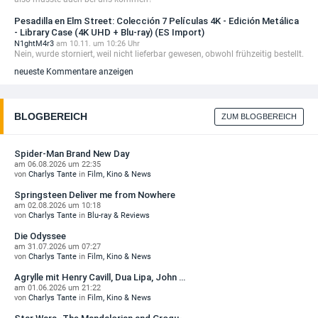
Casaro ...
34,99 EUR
Pesadilla en Elm Street: Colección 7 Películas 4K - Edición Metálica
- Library Case (4K UHD + Blu-ray) (ES Import)
N1ghtM4r3
am 10.11. um 10:26 Uhr
VORBESTELLBAR
Nein, wurde storniert, weil nicht lieferbar gewesen, obwohl frühzeitig bestellt.
The Fast and the Furious 4K (25th Anniversary)
neueste Kommentare anzeigen
...
59,99 EUR
BLOGBEREICH
ZUM BLOGBEREICH
Spider-Man Brand New Day
am 06.08.2026 um 22:35
von
Charlys Tante
in
Film, Kino & News
Springsteen Deliver me from Nowhere
am 02.08.2026 um 10:18
von
Charlys Tante
in
Blu-ray & Reviews
Die Odyssee
am 31.07.2026 um 07:27
von
Charlys Tante
in
Film, Kino & News
Agrylle mit Henry Cavill, Dua Lipa, John …
am 01.06.2026 um 21:22
von
Charlys Tante
in
Film, Kino & News