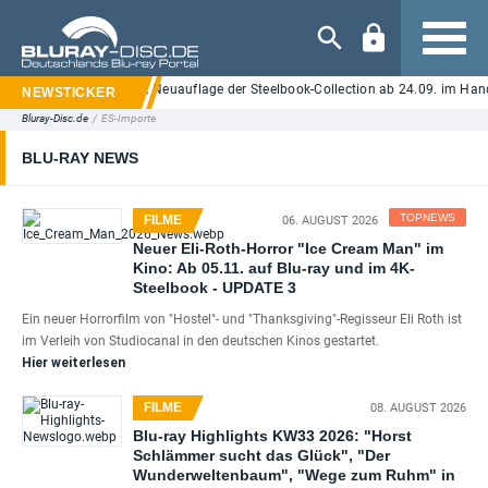
Navigation
et" auf UHD Blu-ray: Neuauflage der Steelbook-Collection ab 24.09. im Handel 
Bluray-Disc.de
/
ES-Importe
BLU-RAY NEWS
TOPNEWS
FILME
06. AUGUST 2026
Neuer Eli-Roth-Horror "Ice Cream Man" im
Kino: Ab 05.11. auf Blu-ray und im 4K-
Steelbook - UPDATE 3
Ein neuer Horrorfilm von "Hostel"- und "Thanksgiving"-Regisseur Eli Roth ist
im Verleih von Studiocanal in den deutschen Kinos gestartet.
Hier weiterlesen
FILME
08. AUGUST 2026
Blu-ray Highlights KW33 2026: "Horst
Schlämmer sucht das Glück", "Der
Wunderweltenbaum", "Wege zum Ruhm" in