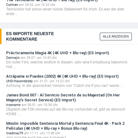
(Limited ...
Cutman
am 24.02. um 10:25 Uhr
Terminator hat schon einen hohen Stellenwert für mich. Es war der aller
149,99 EUR
erste ...
+ Details
VORBESTELLBAR
Star Wars: The Mandalorian and Grogu 4K
ES IMPORTE NEUESTE
ALLE ANZEIGEN
(Limited ...
KOMMENTARE
149,99 EUR
Prácticamente Magia 4K (4K UHD + Blu-ray) (ES Import)
AUSVERKAUFT
Daimajin
am 29.07. um 15:43 Uhr
Ein toller Film, welcher endlich in diesem Jahr eine Fortsetzung bekommt.
Star Wars: The Mandalorian and Grogu 4K
Hat ...
(Limited ...
Atrápame si Puedes (2002) 4K (4K UHD + Blu-ray) (ES Import)
40,99 EUR
UHD-Hasendeddy
am 31.01. um 14:22 Uhr
+ Details
Achtung: In der spanischen Version von "Catch me If you can" waren ...
VORBESTELLBAR
James Bond 007 - Al Servicio Secreto de su Majestad (On Her
Majesty's Secret Service) (ES Import)
Supergirl (2026) 4K (Limited Steelbook Edition)
tryaname
am 08.01. um 10:38 Uhr
...
Obgleich der FSK-Hinweis auf der Blu-ray vorhanden ist, gibt es dennoch
34,99 EUR
KEINE ...
Misión: Imposible Sentencia Mortal y Sentencia Final 4K - Pack 2
VORBESTELLBAR
Películas (4K UHD + Blu-ray + Bonus Blu-ray)
madmax79
am 17.11. um 17:48 Uhr
Terminator 2 - Tag der Abrechnung 4K (Renato
also müsste auch bei uns kommen?