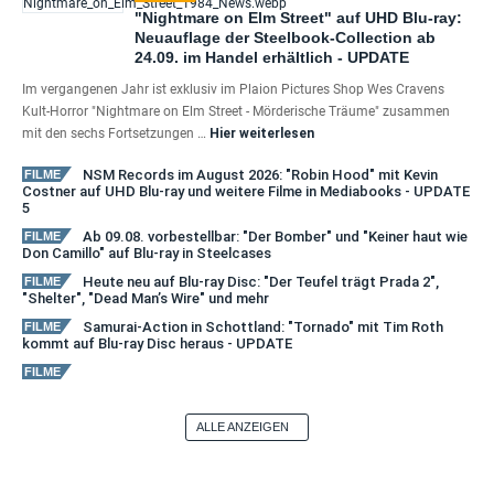
"Nightmare on Elm Street" auf UHD Blu-ray:
Neuauflage der Steelbook-Collection ab
24.09. im Handel erhältlich - UPDATE
Im vergangenen Jahr ist exklusiv im Plaion Pictures Shop Wes Cravens
Kult-Horror "Nightmare on Elm Street - Mörderische Träume" zusammen
mit den sechs Fortsetzungen …
Hier weiterlesen
NSM Records im August 2026: "Robin Hood" mit Kevin
FILME
Costner auf UHD Blu-ray und weitere Filme in Mediabooks - UPDATE
5
Ab 09.08. vorbestellbar: "Der Bomber" und "Keiner haut wie
FILME
Don Camillo" auf Blu-ray in Steelcases
Heute neu auf Blu-ray Disc: "Der Teufel trägt Prada 2",
FILME
"Shelter", "Dead Man’s Wire" und mehr
Samurai-Action in Schottland: "Tornado" mit Tim Roth
FILME
kommt auf Blu-ray Disc heraus - UPDATE
FILME
ALLE ANZEIGEN