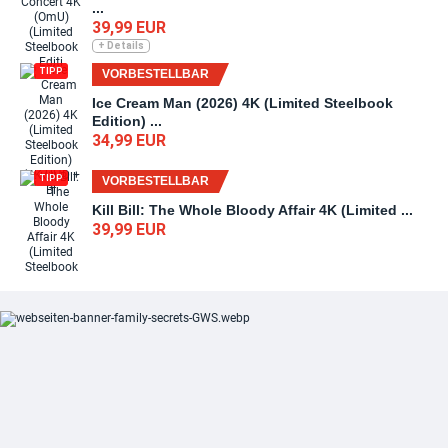
...
39,99 EUR
+ Details
TIPP
VORBESTELLBAR
Ice Cream Man (2026) 4K (Limited Steelbook
Edition) ...
34,99 EUR
TIPP
VORBESTELLBAR
Kill Bill: The Whole Bloody Affair 4K (Limited ...
39,99 EUR
TIPP
VORBESTELLBAR
Nightmare on Elm Street Collection 4K (Limited
...
199,99 EUR
TIPP
VORBESTELLBAR
Star Wars: Andor - Die komplette erste Staffel 4K
...