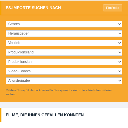
VORBESTELLBAR
ES-IMPORTE SUCHEN NACH
Filmfinder
Friedhof der Kuscheltiere - Manchmal ist der Tod
...
29,99 EUR
+ Details
VORBESTELLBAR
Insomnia - Todesschlaf (1997) 4K (Limited
Mediabook ...
32,99 EUR
+ Details
VORBESTELLBAR
Interview mit einem Vampir - Aus der Chronik der
...
34,97 EUR
Mit dem Blu-ray Filmfinder können Sie Blu-rays nach vielen unterschiedlichen Kriterien
+ Details
suchen.
VORBESTELLBAR
Iron Maiden: Burning Ambition (OmU) 4K
FILME, DIE IHNEN GEFALLEN KÖNNTEN
(Limited ...
69,99 EUR