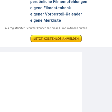
persönliche Filmempfehlungen
VORBESTELLBAR
eigene Filmdatenbank
Iron Maiden: Burning Ambition (OmU) 4K
eigener Vorbestell-Kalender
(Limited ...
34,99 EUR
eigene Merkliste
+ Details
Als registrierter Benutzer können Sie diese Filmfunktionen nutzen.
VORBESTELLBAR
Kill Bill: The Whole Bloody Affair (Scanavo ...
19,99 EUR
VORBESTELLBAR
Mars Attacks! 4K (Collector's Edition) (Limited ...
59,99 EUR
DIESE WOCHE NEU
Michael (2026)
17,99 EUR
+ Details