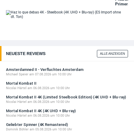
Ed
Mortal Kombat II 4K (Limited Steelbook Edition)
Primera
Met
(4K ...
Temporad
(4
Completa
34,99 EUR
Blu
(ES
(E
Haz
Import)
qu
DIESE WOCHE NEU
de
Night of the Living Dead (2026)
-
14,99 EUR
St
(4
+ Details
+ B
NEUESTE REVIEWS
ALLE ANZEIGEN
(E
DIESE WOCHE NEU
Im
ohn
Ricky Bobby - König der Rennfahrer 4K (Limited
To
Amsterdamned II - Verfluchtes Amsterdam
...
Michael Speier
am 07.08.2026 um 10:00 Uhr
37,99 EUR
Mortal Kombat II
+ Details
Nicolai Härtel
am 06.08.2026 um 10:00 Uhr
DIESE WOCHE NEU
Mortal Kombat II 4K (Limited Steelbook Edition) (4K UHD + Blu-ray)
Shelter (2026)
Nicolai Härtel
am 06.08.2026 um 10:00 Uhr
16,97 EUR
Mortal Kombat II 4K (4K UHD + Blu-ray)
+ Details
Nicolai Härtel
am 06.08.2026 um 10:00 Uhr
Geliebter Spinner (4K Remastered)
DIESE WOCHE NEU
Dominik Böhler
am 05.08.2026 um 10:00 Uhr
Shelter (2026) 4K (4K UHD + Blu-ray)